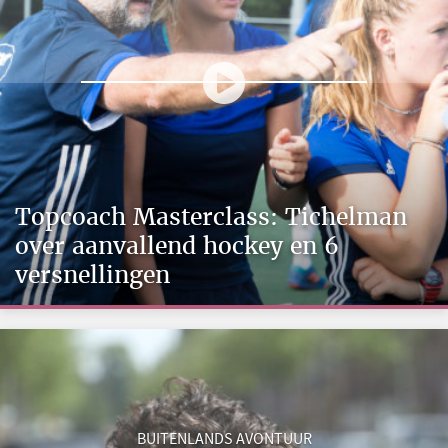
Topcoach Masterclass: Tichelman
over aanvallend hockey en 6
versnellingen
BUITENLANDS AVONTUUR