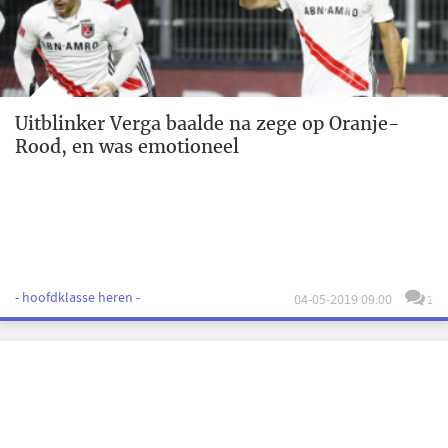
Uitblinker Verga baalde na zege op Oranje-
Rood, en was emotioneel
- hoofdklasse heren -
04-05-2019 09:00
1