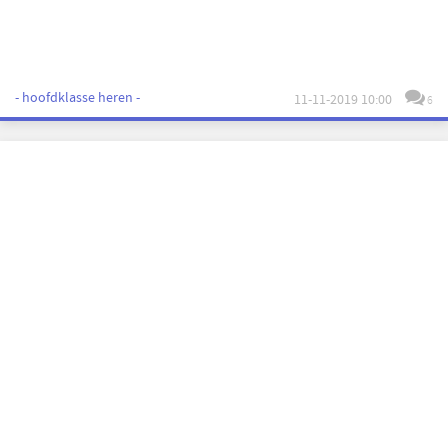
- hoofdklasse heren -
11-11-2019 10:00
6