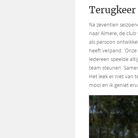
Terugkeer 
Na zeventien seizoen
naar Almere, de club 
als persoon ontwikke
heeft verpand. ‘Onze 
Iedereen speelde alti
team steunen. Samen
Het leek er niet van t
mooi en ik geniet erv