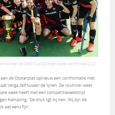
m winnen de Gold Cup 2019 ten koste van Pinoké (2-1).
aan de Oosterplas opnieuw een confrontatie met
aat Verga zelf tussen de lijnen. De routinier weet
are week heeft met een competitiewedstrijd
n Kampong. ‘De druk ligt bij hen. Wij zijn de
k wel eens fijn.’