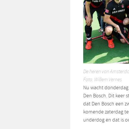
De heren van Amsterda
Foto: Willem Vernes
Nu wacht donderdag 
Den Bosch. Dit keer st
dat Den Bosch een zw
komende zaterdag tege
underdog en dat is oo