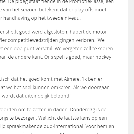
ie. De ploeg staat tiende in de Promotieklasse, een
e van het seizoen betekent dat er play-offs moet
r handhaving op het tweede niveau.
oenshelft goed werd afgesloten, hapert de motor
Vier competitiewedstrijden gingen verloren. ‘We
et een doelpunt verschil. We vergeten zelf te scoren
l aan de andere kant. Ons spel is goed, maar hockey
tisch dat het goed komt met Almere. ‘Ik ben er
 dat we het snel kunnen omkeren. Als we doorgaan
 wordt dat uiteindelijk beloond.’
 woorden om te zetten in daden. Donderdag is de
ijs te bezorgen. Wellicht de laatste kans op een
ltijd spraakmakende oud-international. Voor hem en