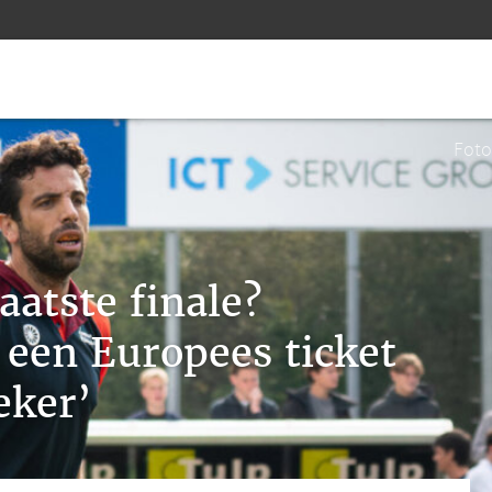
Foto
aatste finale?
 een Europees ticket
eker’