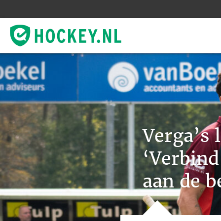
Verga’s l
‘Verbind
aan de b