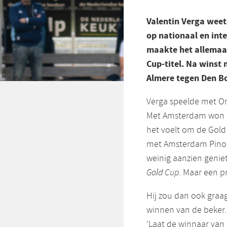
Valentin Verga weet 
op nationaal en inte
maakte het allemaal
Cup-titel. Na winst
Almere tegen Den Bo
Verga speelde met Or
Met Amsterdam won hij
het voelt om de Gold 
met Amsterdam Pinoké
weinig aanzien genie
Gold Cup
. Maar een pri
Hij zou dan ook graa
winnen van de beker. 
‘Laat de winnaar van