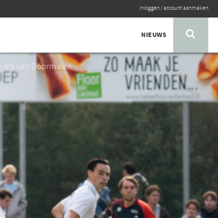
inloggen
/
account aanmaken
NIEUWS
: Iris van Doormalen