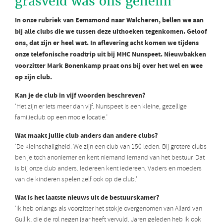
grasveld was ons geheim’
In onze rubriek van Eemsmond naar Walcheren, bellen we aan
bij alle clubs die we tussen deze uithoeken tegenkomen. Geloof
ons, dat zijn er heel wat. In aflevering acht komen we tijdens
onze telefonische roadtrip uit bij MHC Nunspeet. Nieuwbakken
voorzitter Mark Bonenkamp praat ons bij over het wel en wee
op zijn club.
Kan je de club in vijf woorden beschreven?
‘Het zijn er iets meer dan vijf. Nunspeet is een kleine, gezellige
familieclub op een mooie locatie.’
Wat maakt jullie club anders dan andere clubs?
‘De kleinschaligheid. We zijn een club van 150 leden. Bij grotere clubs
ben je toch anoniemer en kent niemand iemand van het bestuur. Dat
is bij onze club anders. Iedereen kent iedereen. Vaders en moeders
van de kinderen spelen zelf ook op de club.’
Wat is het laatste nieuws uit de bestuurskamer?
‘Ik heb onlangs als voorzitter het stokje overgenomen van Allard van
Gullik, die de rol negen jaar heeft vervuld. Jaren geleden heb ik ook