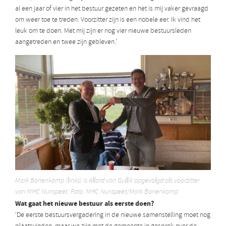
al een jaar of vier in het bestuur gezeten en het is mij vaker gevraagd
om weer toe te treden. Voorzitter zijn is een nobele eer. Ik vind het
leuk om te doen. Met mij zijn er nog vier nieuwe bestuursleden
aangetreden en twee zijn gebleven.’
Mark Bonenkamp (links) is Allard van Gullik opgevolgd als voorzitter
van MHC Nunspeet. Foto: MHC Nunspeet/Mark Bonenkamp
Wat gaat het nieuwe bestuur als eerste doen?
‘De eerste bestuursvergadering in de nieuwe samenstelling moet nog