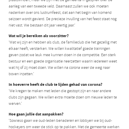
plaatsvinden, maar we zijn met de gemeente in gesprek over de
aanleg van een tweede veld. Daarnaast zullen we ook moeten
nadenken over ons lustrumfeest, dat aan het begin van komend
seizoen wordt gevierd. De precieze invulling van het feest staat nog
niet vast. We bestaan dit jaar veertig jaar.’
Wat wil je bereiken als voorzitter?
‘Wat wij zijn en hebben als club, de familieclub die het gezellig met
elkaar heeft, versterken. We willen kwalitatief goede trainingen
geven zodat we leuk mee kunnen doen in de competitie. Een sterk
bestuur en een goede organisatie neerzetten waarin iedereen weet
wat hij of zij moet doen. We willen na corona weer de weg naar
boven inzetten.’
In hoeverre heeft de club te lijden gehad van corona?
‘We kregen te maken met leden die gestopt zijn en naar andere
clubs zijn gegaan. We willen extra moeite doen om nieuwe leden te
werven.’
Hoe gaan jullie dat aanpakken?
‘Sowieso gaan we oud-leden benaderen en lobbyen we bij oud-
hockeyers om weer de stick op te pakken. Met de gemeente werken