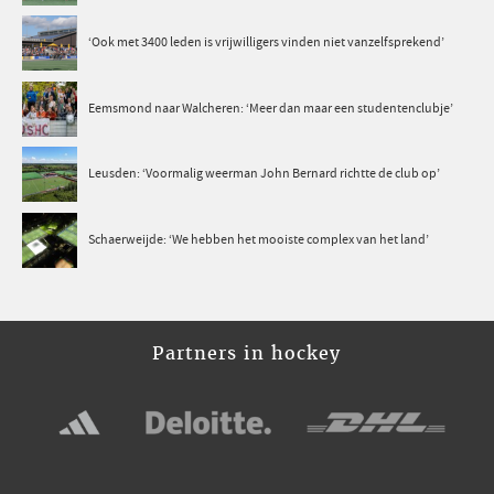
‘Ook met 3400 leden is vrijwilligers vinden niet vanzelfsprekend’
Eemsmond naar Walcheren: ‘Meer dan maar een studentenclubje’
Leusden: ‘Voormalig weerman John Bernard richtte de club op’
Schaerweijde: ‘We hebben het mooiste complex van het land’
Partners in hockey