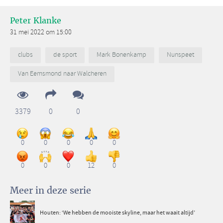
Peter Klanke
31 mei 2022 om 15:00
clubs
de sport
Mark Bonenkamp
Nunspeet
Van Eemsmond naar Walcheren
3379
0
0
0
0
0
0
0
0
0
0
12
0
Meer in deze serie
Houten: ‘We hebben de mooiste skyline, maar het waait altijd’