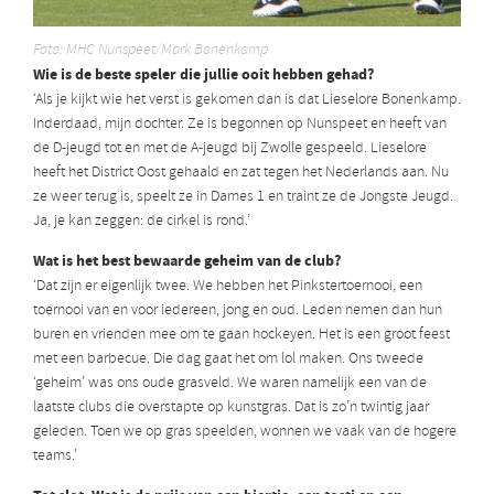
Foto: MHC Nunspeet/Mark Bonenkamp
Wie is de beste speler die jullie ooit hebben gehad?
‘Als je kijkt wie het verst is gekomen dan is dat Lieselore Bonenkamp.
Inderdaad, mijn dochter. Ze is begonnen op Nunspeet en heeft van
de D-jeugd tot en met de A-jeugd bij Zwolle gespeeld. Lieselore
heeft het District Oost gehaald en zat tegen het Nederlands aan. Nu
ze weer terug is, speelt ze in Dames 1 en traint ze de Jongste Jeugd.
Ja, je kan zeggen: de cirkel is rond.’
Wat is het best bewaarde geheim van de club?
‘Dat zijn er eigenlijk twee. We hebben het Pinkstertoernooi, een
toernooi van en voor iedereen, jong en oud. Leden nemen dan hun
buren en vrienden mee om te gaan hockeyen. Het is een groot feest
met een barbecue. Die dag gaat het om lol maken. Ons tweede
‘geheim’ was ons oude grasveld. We waren namelijk een van de
laatste clubs die overstapte op kunstgras. Dat is zo’n twintig jaar
geleden. Toen we op gras speelden, wonnen we vaak van de hogere
teams.’