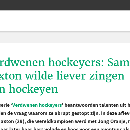
rdwenen hockeyers: Sam
xton wilde liever zingen
n hockeyen
serie ‘
Verdwenen hockeyers
’ beantwoorden talenten uit 
den de vraag waarom ze abrupt gestopt zijn. In deze aflev
axton (29), die wereldkampioen werd met Jong Oranje,
jaar later haar hart volgde en koos voor een avontuur als