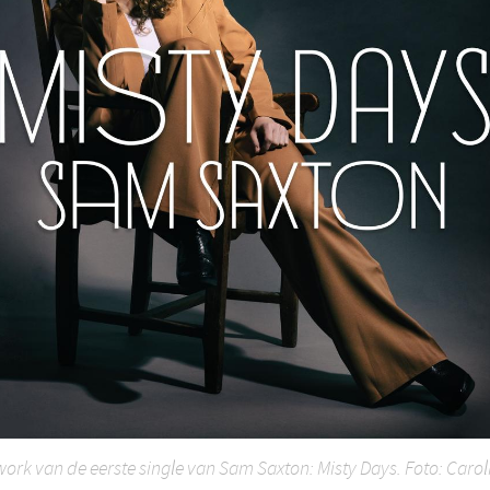
work van de eerste single van Sam Saxton: Misty Days. Foto: Carol