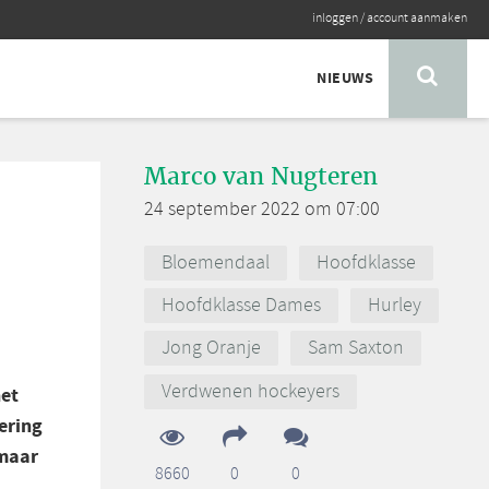
inloggen
/
account aanmaken
NIEUWS
Marco van Nugteren
24 september 2022 om 07:00
Bloemendaal
Hoofdklasse
Hoofdklasse Dames
Hurley
Jong Oranje
Sam Saxton
Verdwenen hockeyers
het
ering
 maar
8660
0
0