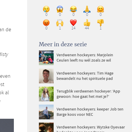
0
0
0
0
0
0
1
14
44
1
an de
Meer in deze serie
isty
Verdwenen hockeyers: Marjolein
Ceulen leeft nu wél zoals ze wil
Verdwenen hockeyers: Tim Hage
zeven
bewandelt nu het spirituele pad
est
Terugblik verdwenen hockeyer: ‘App
k al
gewoon: hoe gaat het met je?’
e
Verdwenen hockeyers: keeper Job ten
Barge koos voor NEC
Verdwenen hockeyers: Wytske Oyevaar