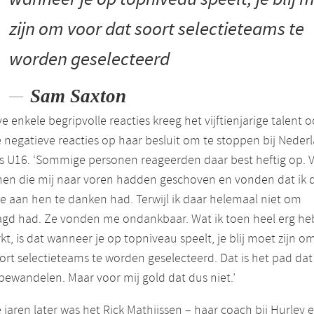
zijn om voor dat soort selectieteams te
worden geselecteerd
Sam Saxton
e enkele begripvolle reacties kreeg het vijftienjarige talent 
 negatieve reacties op haar besluit om te stoppen bij Neder
s U16. ‘Sommige personen reageerden daar best heftig op. 
nen die mij naar voren hadden geschoven en vonden dat ik 
ie aan hen te danken had. Terwijl ik daar helemaal niet om
agd had. Ze vonden me ondankbaar. Wat ik toen heel erg he
t, is dat wanneer je op topniveau speelt, je blij moet zijn o
ort selectieteams te worden geselecteerd. Dat is het pad dat
ewandelen. Maar voor mij gold dat dus niet.’
 jaren later was het Rick Mathijssen – haar coach bij Hurley 