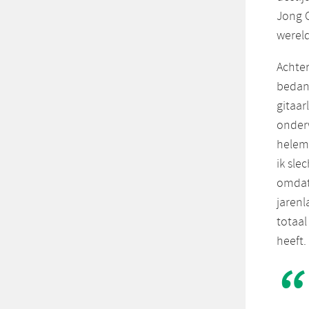
Jong 
wereld
Achter
bedank
gitaar
onderw
helema
ik sle
omdat 
jarenl
totaal
heeft.