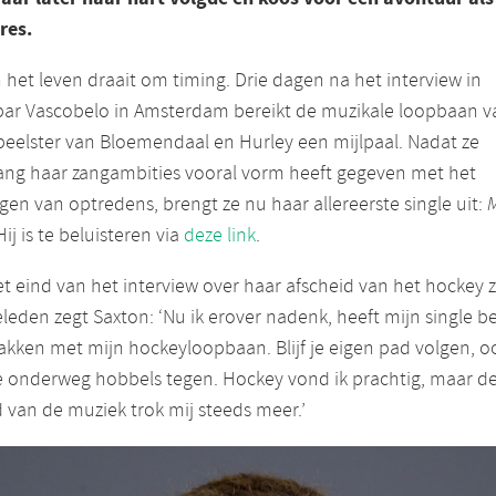
res.
n het leven draait om timing. Drie dagen na het interview in
ebar Vascobelo in Amsterdam bereikt de muzikale loopbaan v
eelster van Bloemendaal en Hurley een mijlpaal. Nadat ze
ang haar zangambities vooral vorm heeft gegeven met het
gen van optredens, brengt ze nu haar allereerste single uit:
M
 Hij is te beluisteren via
deze link
.
t eind van het interview over haar afscheid van het hockey 
eleden zegt Saxton: ‘Nu ik erover nadenk, heeft mijn single b
akken met mijn hockeyloopbaan. Blijf je eigen pad volgen, oo
e onderweg hobbels tegen. Hockey vond ik prachtig, maar d
 van de muziek trok mij steeds meer.’