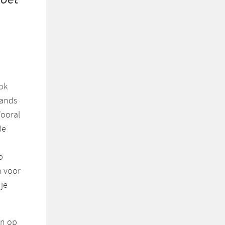
ook
lands
Vooral
de
b
m voor
 je
en op