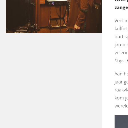
zange
Veel i
koffi
oud-sp
jarenl
verzor
Days
.
Aan he
jaar g
raakvl
kom j
wereld