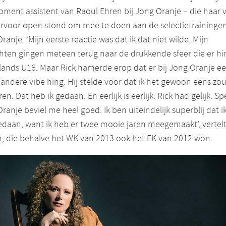
ment assistent van Raoul Ehren bij Jong Oranje – die haar 
ervoor open stond om mee te doen aan de selectietrainingen
ranje. ‘Mijn eerste reactie was dat ik dat niet wilde. Mijn
ten gingen meteen terug naar de drukkende sfeer die er hin
ands U16. Maar Rick hamerde erop dat er bij Jong Oranje e
 andere vibe hing. Hij stelde voor dat ik het gewoon eens zo
en. Dat heb ik gedaan. En eerlijk is eerlijk: Rick had gelijk. Sp
ranje beviel me heel goed. Ik ben uiteindelijk superblij dat i
daan, want ik heb er twee mooie jaren meegemaakt’, vertel
, die behalve het WK van 2013 ook het EK van 2012 won.