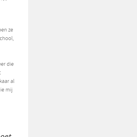
oen ze
School,
er die
t
kaar al
ie mij
n
moet