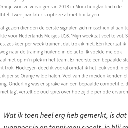
Oranje won ze vervolgens in 2013 in Mönchengladbach de
titel. Twee jaar later stopte ze al met hockeyen.
af gezien dienden de eerste signalen zich misschien al aan t
te voor Nederlands Meisjes U16. ‘Mijn week zat veel te vol. 
les, zes keer per week trainen, dat trok ik niet. Eén keer zat ik
eg naar de training huilend in de auto. Ik voelde me ook
al niet op m’n plek in het team. Er heerste een bepaalde sfe
cht trok. Hockeyen deed ik vooral omdat ik het leuk vond, nie
ik per se Oranje wilde halen. Veel van die meiden kenden el
ang. Onderling was er sprake van een bepaalde competitie, d
 niet lag’, vertelt de oud-spits over hoe zij die periode ervare
Wat ik toen heel erg heb gemerkt, is dat
wanneer je op topniveau speelt, je blij 