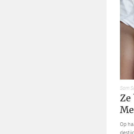
Sam Sa
Ze
Me
Op ha
destij