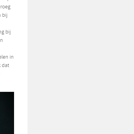
vroeg
 bij
g bij
en
u
elen in
k dat
t