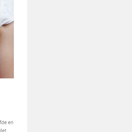
fde en
Met