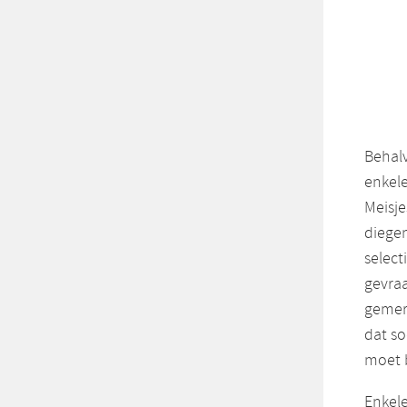
Behalv
enkele
Meisje
diege
select
gevra
gemerk
dat so
moet b
Enkele