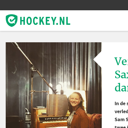
Ve
Sa
da
In de 
verle
Sam S
twee 