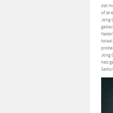
dat mo
of ze 
Jong O
gedach
Nederl
totaal
prober
Jong O
heb ge
Saxton