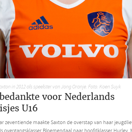
xton in 2012 als speelster van Jong Oranje. Foto: Koen Suyk
 bedankte voor Nederlands
isjes U16
ar zeventiende maakte Saxton de overstap van haar jeugdlie
ds overgangsklasser Bloemendaal naar hoofdklasser Hurley. 