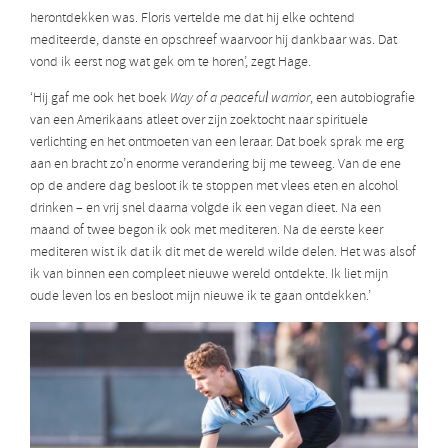
herontdekken was. Floris vertelde me dat hij elke ochtend
mediteerde, danste en opschreef waarvoor hij dankbaar was. Dat
vond ik eerst nog wat gek om te horen’, zegt Hage.
‘Hij gaf me ook het boek
Way of a peaceful warrior
, een autobiografie
van een Amerikaans atleet over zijn zoektocht naar spirituele
verlichting en het ontmoeten van een leraar. Dat boek sprak me erg
aan en bracht zo’n enorme verandering bij me teweeg. Van de ene
op de andere dag besloot ik te stoppen met vlees eten en alcohol
drinken – en vrij snel daarna volgde ik een vegan dieet. Na een
maand of twee begon ik ook met mediteren. Na de eerste keer
mediteren wist ik dat ik dit met de wereld wilde delen. Het was alsof
ik van binnen een compleet nieuwe wereld ontdekte. Ik liet mijn
oude leven los en besloot mijn nieuwe ik te gaan ontdekken.’