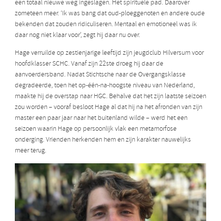
een totaal nieuwe weg ingeslagen. Het spirituele pad. Daarover
zometeen meer. ‘Ik was bang dat oud-ploeggenoten en andere oude
bekenden dat zouden ridiculiseren. Mentaal en emotioneel was ik
daar nog niet klaar voor’, zegt hij daar nu over.
Hage verruilde op zestienjarige leeftijd zijn jeugdclub Hilversum voor
hoofdklasser SCHC. Vanaf zijn 22ste droeg hij daar de
aanvoerdersband. Nadat Stichtsche naar de Overgangsklasse
degradeerde, toen het op-één-na-hoogste niveau van Nederland,
maakte hij de overstap naar HGC. Behalve dat het zijn laatste seizoen
zou worden – vooraf besloot Hage al dat hij na het afronden van zijn
master een paar jaar naar het buitenland wilde – werd het een
seizoen waarin Hage op persoonlijk vlak een metamorfose
onderging. Vrienden herkenden hem en zijn karakter nauwelijks
meer terug.