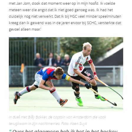
met Jan Jorn, dook dat moment weer op in mijn hoofd. Ik voelde
meteen weer die angst dat ik niet goed genoeg was. Ik had het
duidelijk nog niet verwerkt. Dat ik bij HGC veel minder speelminuten
kreeg dan ik gewend was in de jaren ervoor bij SCHC, versterkte dat
gevoel alleen maar.’
In duel met Billy Bakker, de captain van Amsterdam die vaak
terugkwam in zijn nachtmerries. Foto: Koen Suyk
Over het algemeen heb ik het in het hockey