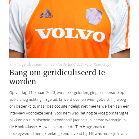
Tim Hage als speler van van Nederland U18. Foto: Koen Suyk
Bang om geridiculiseerd te
worden
Op vrijdag 17 januari 2020, twee jaar geleden, ging ons eerste appje
voorzichtig richting Hage uit. Er werd over en weer gebeld. Hij vroeg
om bedenktijd, maar besloot uiteindelijk niet mee te werken aan een
interview voor deze serie. Voor hem was het nog te vroeg om terug te
blikken op zijn afscheid, tweeënhalf jaar na zijn laatste wedstrijd in
de Hoofdklasse. Hij was niet meer de Tim Hage zoals de
hockeywereld hem jarenlang kende, vond hij. Hij was met zijn leven