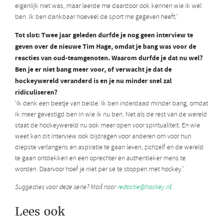
eigenlijk niet was, maar leerde me daardoor ook kennen wie ik wél
ben. Ik ben dankbaar hoeveel de sport me gegeven heeft.’
Tot slot: Twee jaar geleden durfde je nog geen interview te
geven over de nieuwe Tim Hage, omdat je bang was voor de
reacties van oud-teamgenoten. Waarom durfde je dat nu wel?
Ben je er niet bang meer voor, of verwacht je dat de
hockeywereld veranderd is en je nu minder snel zal
ridiculiseren?
‘Ik denk een beetje van beide. Ik ben inderdaad minder bang, omdat
ik meer gevestigd ben in wie ik nu ben. Net als de rest van de wereld
staat de hockeywereld nu ook meer open voor spiritualiteit. En wie
weet kan dit interview ook bijdragen voor anderen om voor hun
diepste verlangens en aspiratie te gaan leven, zichzelf en de wereld
te gaan ontdekken en een oprechter en authentieker mens te
worden. Daarvoor hoef je niet per se te stoppen met hockey.’
Suggesties voor deze serie? Mail naar
redactie@hockey.nl
.
Lees ook