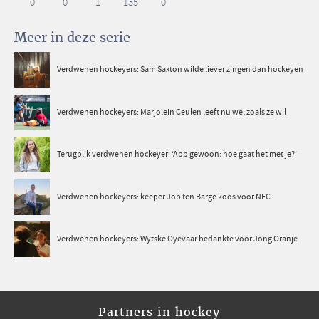
0
0
1
135
0
Meer in deze serie
Verdwenen hockeyers: Sam Saxton wilde liever zingen dan hockeyen
Verdwenen hockeyers: Marjolein Ceulen leeft nu wél zoals ze wil
Terugblik verdwenen hockeyer: ‘App gewoon: hoe gaat het met je?’
Verdwenen hockeyers: keeper Job ten Barge koos voor NEC
Verdwenen hockeyers: Wytske Oyevaar bedankte voor Jong Oranje
Partners in hockey