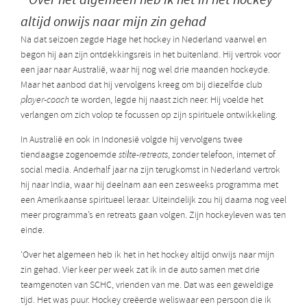
altijd onwijs naar mijn zin gehad
Na dat seizoen zegde Hage het hockey in Nederland vaarwel en
begon hij aan zijn ontdekkingsreis in het buitenland. Hij vertrok voor
een jaar naar Australië, waar hij nog wel drie maanden hockeyde.
Maar het aanbod dat hij vervolgens kreeg om bij diezelfde club
player-coach
te worden, legde hij naast zich neer. Hij voelde het
verlangen om zich volop te focussen op zijn spirituele ontwikkeling.
In Australië en ook in Indonesië volgde hij vervolgens twee
tiendaagse zogenoemde
stilte-retreats
, zonder telefoon, internet of
social media. Anderhalf jaar na zijn terugkomst in Nederland vertrok
hij naar India, waar hij deelnam aan een zesweeks programma met
een Amerikaanse spiritueel leraar. Uiteindelijk zou hij daarna nog veel
meer programma’s en retreats gaan volgen. Zijn hockeyleven was ten
einde.
‘Over het algemeen heb ik het in het hockey altijd onwijs naar mijn
zin gehad. Vier keer per week zat ik in de auto samen met drie
teamgenoten van SCHC, vrienden van me. Dat was een geweldige
tijd. Het was puur. Hockey creëerde weliswaar een persoon die ik