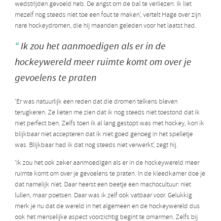
wedstrijden gevoeld heb. De angst om de bal te verliezen. Ik liet
mezelf nog steeds niet toe een fout te maken’, vertelt Hage over zijn
nare hockeydromen, die hij maanden geleden voor het laatst had.
Ik zou het aanmoedigen als er in de
hockeywereld meer ruimte komt om over je
gevoelens te praten
‘Er was natuurlijk een reden dat die dromen telkens bleven
terugkeren. Ze lieten me zien dat ik nog steeds niet toestond dat ik
niet perfect ben. Zelfs toen ik al lang gestopt was met hockey, kon ik
blijkbaar niet accepteren dat ik niet goed genoeg in het spelletje
was. Blijkbaar had ik dat nog steeds niet verwerkt’, zegt hij.
‘Ik zou het ook zeker aanmoedigen als er in de hockeywereld meer
ruimte komt om over je gevoelens te praten. In de kleedkamer doe je
dat namelijk niet. Daar heerst een beetje een machocultuur: niet
lullen, maar poetsen. Daar was ik zelf ook vatbaar voor. Gelukkig
merk je nu dat de wereld in het algemeen en de hockeywereld dus
ook het menselijke aspect voorzichtig begint te omarmen. Zelfs bij