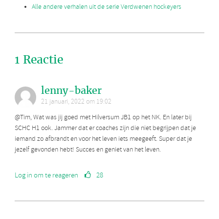
Alle andere verhalen uit de serie Verdwenen hockeyers
1 Reactie
lenny-baker
21 januari, 2022 om 19:02
@Tim, Wat was jij goed met Hilversum JB1 op het NK. En later bij
SCHC H1 ook. Jammer dat er coaches zijn die niet begrijpen dat je
iemand zo afbrandt en voor het leven iets meegeeft. Super dat je
jezelf gevonden hebt! Succes en geniet van het leven.
Log in om te reageren
28