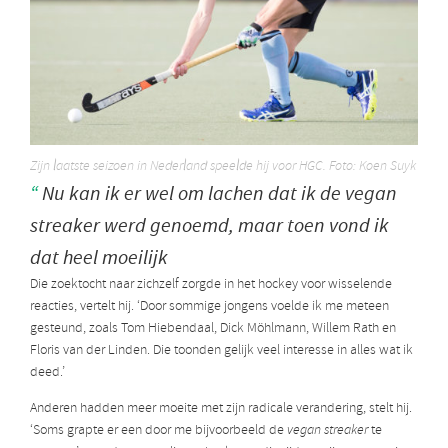
Zijn laatste seizoen in Nederland speelde hij voor HGC. Foto: Koen Suyk
Nu kan ik er wel om lachen dat ik de vegan
streaker werd genoemd, maar toen vond ik
dat heel moeilijk
Die zoektocht naar zichzelf zorgde in het hockey voor wisselende
reacties, vertelt hij. ‘Door sommige jongens voelde ik me meteen
gesteund, zoals Tom Hiebendaal, Dick Möhlmann, Willem Rath en
Floris van der Linden. Die toonden gelijk veel interesse in alles wat ik
deed.’
Anderen hadden meer moeite met zijn radicale verandering, stelt hij.
‘Soms grapte er een door me bijvoorbeeld de
vegan streaker
te