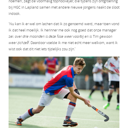
noemen’, zegt de voormalig tophockeyer, die tijdens zijn ontgroening
bij HGC in Lapland samen met andere nieuwe jongens naakt de sloot
indook.
‘Nu kan ik er wel om lachen dat ik zo genoemd werd, maar toen vond
ik dat heel moeilijk. Ik herinner me ook nog goed dat onze manager
zei:
over drie maanden is deze fase weer voorbij en is Tim gewoon
weer zichzelf
. Daardoor voelde ik me niet echt meer welkom, want ik
wist ook dat dit niet iets tijdelijks zou zijn.’