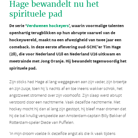
Hage bewandelt nu het
spirituele pad
De serie ‘
Verdwenen hockeyers
’, waarin voormalige talenten
openhartig terugblikken op hun abrupte vaarwel van de
hockeywereld, maakt na een afwezigheid van twee jaar een
comeback. In deze eerste aflevering oud-SCHC’er Tim Hage
(28), die voor Nederland U18 en Nederland U16 uitkwam
en
meetrainde met Jong Oranje. Hij bewandelt tegenwoordig het
spirituele pad.
Zijn sticks had Hage al lang weggegeven aan zijn vader, zijn broertje
en zijn zusje, toen hij ’s nachts af en toe ineens wakker schrok, het
angstzweet stromend over zijn voorhoofd. Zijn slaap werd abrupt
verstoord door een nachtmerrie. Vaak dezelfde nachtmerrie. Met
hockey mocht hij dan al lang zijn gestopt, hij bleef maar dromen dat
hij de bal knullig verspeelde aan Amsterdam-captain Billy Bakker of
Rotterdam-speler Diede van Puffelen.
‘In mijn droom voelde ik dezelfde angst als die ik vaak tijdens