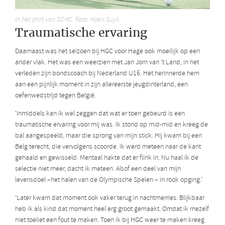
In het shirt van SCHC. Foto: Koen Suyk
Traumatische ervaring
Daarnaast was het seizoen bij HGC voor Hage ook moeilijk op een
ander vlak. Het was een weerzien met Jan Jorn van ’t Land, in het
verleden zijn bondscoach bij Nederland U16. Het herinnerde hem
aan een pijnlijk moment in zijn allereerste jeugdinterland, een
oefenwedstrijd tegen België.
‘Inmiddels kan ik wel zeggen dat wat er toen gebeurd is een
traumatische ervaring voor mij was. Ik stond op mid-mid en kreeg de
bal aangespeeld, maar die sprong van mijn stick. Hij kwam bij een
Belg terecht, die vervolgens scoorde. Ik werd meteen naar de kant
gehaald en gewisseld. Mentaal hakte dat er flink in. Nu haal ik de
selectie niet meer, dacht ik meteen. Alsof een deel van mijn
levensdoel –het halen van de Olympische Spelen – in rook opging.’
‘Later kwam dat moment ook vaker terug in nachtmerries. Blijkbaar
heb ik als kind dat moment heel erg groot gemaakt. Omdat ik mezelf
niet toeliet een fout te maken. Toen ik bij HGC weer te maken kreeg