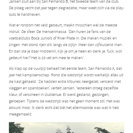
Jansen sluit aan bij San Fernando B, het tweede team van de club.
De ploeg vecht dat jaar tegen degradatie, maar weet zich via de play-
outs te handhaven.
Wat er rondom het veld gebeurt, maakt misschien wel de meeste
indruk. De sfeer. De mensenmassa. ‘Dan huren ze fans van de
voetbalclubs Boca Juniors of River Plate in. Die maken muziek en
zingen. Het stond rijen dik langs de zijlijn. Meer dan vijfduizend man.
En dan sta je daar middenin, kijk je om je heen en denk je:
fuck, wat
gebeurt hier?
Het is zó vet om mee te maken.’
Als klap op de vuurpijl behaalt het eerste team, San Fernando A, dat
jaar het kampioenschap. Rond die wedstrijd wordt werkelijk alles uit
de kast gehaald. ‘Ze hadden extra tribunes neergezet, versierd met
vlaggen en spandoeken’, vertelt Jansen. ‘Iedereen droeg dezelfde
kleur, of verscheen in clubtenue. Er werd gedanst, gezongen,
geroepen. Tijdens de wedstrijd was het geen moment stil. Het was
absurd mooi. Ik denk echt dat dát het allermooiste was wat ik heb
meegemaakt.