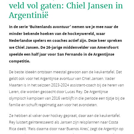
veld vol gaten: Chiel Jansen in
Argentinië
In de serie ‘Buitenlands avontuur’ nemen we je mee naar de
minder bekende hoeken van de hockeywereld, waar
Nederlandse spelers en coaches actief zijn. Deze keer spreken
we Chiel Jansen. De 26-jarige middenvelder van Amersfoort
speelde een half jaar voor San Fernando in de Argentijnse
competitie.
De beste ideeën ontstaan meestal gewoon aan de keukentafel. Dat
geldt ook voor het Argentijnse avontuur van Chiel Jansen. Vader
Maarten is in het seizoen 2023-2024 assistent-coach bij de heren van
Laren, die worden gecoacht door Lucas Rey. De Argentijnse
olympisch kampioen van 2016 verblijft in die periode een tijdje bij de
familie en schuift regelmatig aan voor het avondeten.
Ze hebben al vaker over hockey gepraat, daar aan de keukentafel.
Rey luistert geïnteresseerd als Jansen zijn reisplannen naar Costa
Rica deelt. ‘Reis daarna door naar Buenos Aires’, zegt de Argentijn op