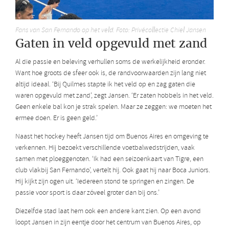
Fans van San Fernando op het veld. Foto: Privécollectie Chiel Jansen
Gaten in veld opgevuld met zand
Al die passie en beleving verhullen soms de werkelijkheid eronder.
Want hoe groots de sfeer ook is, de randvoorwaarden zijn lang niet
altijd ideaal. ‘Bij Quilmes stapte ik het veld op en zag gaten die
waren opgevuld met zand’, zegt Jansen. ‘Er zaten hobbels in het veld.
Geen enkele bal kon je strak spelen. Maar ze zeggen: we moeten het
ermee doen. Er is geen geld.’
Naast het hockey heeft Jansen tijd om Buenos Aires en omgeving te
verkennen. Hij bezoekt verschillende voetbalwedstrijden, vaak
samen met ploeggenoten. ‘Ik had een seizoenkaart van Tigre, een
club vlakbij San Fernando’, vertelt hij. Ook gaat hij naar Boca Juniors.
Hij kijkt zijn ogen uit. ‘Iedereen stond te springen en zingen. De
passie voor sport is daar zóveel groter dan bij ons.’
Diezelfde stad laat hem ook een andere kant zien. Op een avond
loopt Jansen in zijn eentje door het centrum van Buenos Aires, op