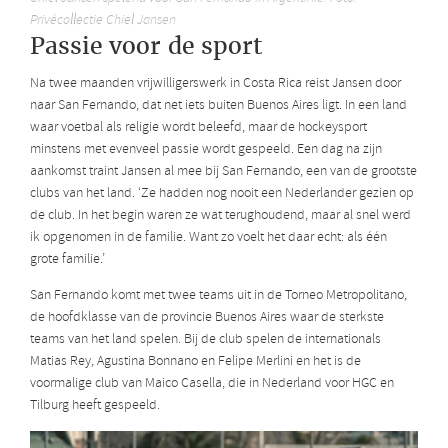
Privécollectie Chiel Jansen
Passie voor de sport
Na twee maanden vrijwilligerswerk in Costa Rica reist Jansen door
naar San Fernando, dat net iets buiten Buenos Aires ligt. In een land
waar voetbal als religie wordt beleefd, maar de hockeysport
minstens met evenveel passie wordt gespeeld. Een dag na zijn
aankomst traint Jansen al mee bij San Fernando, een van de grootste
clubs van het land. ‘Ze hadden nog nooit een Nederlander gezien op
de club. In het begin waren ze wat terughoudend, maar al snel werd
ik opgenomen in de familie. Want zo voelt het daar echt: als één
grote familie.’
San Fernando komt met twee teams uit in de Torneo Metropolitano,
de hoofdklasse van de provincie Buenos Aires waar de sterkste
teams van het land spelen. Bij de club spelen de internationals
Matias Rey, Agustina Bonnano en Felipe Merlini en het is de
voormalige club van Maico Casella, die in Nederland voor HGC en
Tilburg heeft gespeeld.