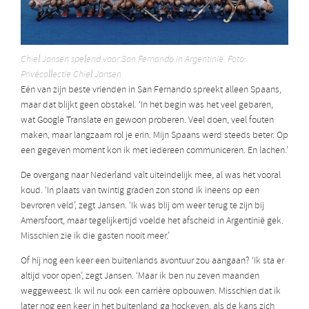
Chiel Jansen spelend voor San Fernando in Argentinië. Foto:
Privécollectie Chiel Jansen
Eén van zijn beste vrienden in San Fernando spreekt alleen Spaans,
maar dat blijkt geen obstakel. ‘In het begin was het veel gebaren,
wat Google Translate en gewoon proberen. Veel doen, veel fouten
maken, maar langzaam rol je erin. Mijn Spaans werd steeds beter. Op
een gegeven moment kon ik met iedereen communiceren. En lachen.’
De overgang naar Nederland valt uiteindelijk mee, al was het vooral
koud. ‘In plaats van twintig graden zon stond ik ineens op een
bevroren veld’, zegt Jansen. ‘Ik was blij om weer terug te zijn bij
Amersfoort, maar tegelijkertijd voelde het afscheid in Argentinië gek.
Misschien zie ik die gasten nooit meer.’
Of hij nog een keer een buitenlands avontuur zou aangaan? ‘Ik sta er
altijd voor open’, zegt Jansen. ‘Maar ik ben nu zeven maanden
weggeweest. Ik wil nu ook een carrière opbouwen. Misschien dat ik
later nog een keer in het buitenland ga hockeyen, als de kans zich