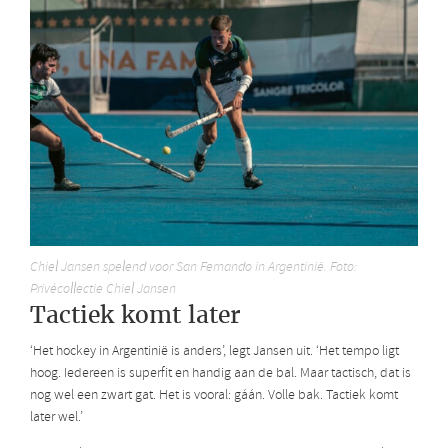
Chiel Jansen spelend voor San Fernando in Argentinië. Foto:
Privécollectie Chiel Jansen
Tactiek komt later
‘Het hockey in Argentinië is anders’, legt Jansen uit. ‘Het tempo ligt
hoog. Iedereen is superfit en handig aan de bal. Maar tactisch, dat is
nog wel een zwart gat. Het is vooral: gáán. Volle bak. Tactiek komt
later wel.’