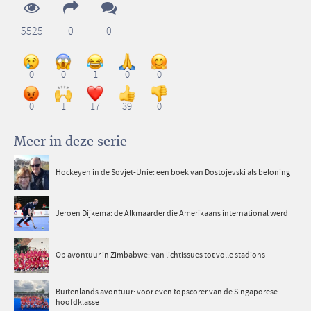
5525
0
0
0
0
1
0
0
0
1
17
39
0
Meer in deze serie
Hockeyen in de Sovjet-Unie: een boek van Dostojevski als beloning
Jeroen Dijkema: de Alkmaarder die Amerikaans international werd
Op avontuur in Zimbabwe: van lichtissues tot volle stadions
Buitenlands avontuur: voor even topscorer van de Singaporese
hoofdklasse