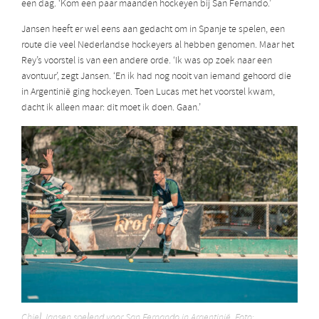
een dag. ‘Kom een paar maanden hockeyen bij San Fernando.’
Jansen heeft er wel eens aan gedacht om in Spanje te spelen, een
route die veel Nederlandse hockeyers al hebben genomen. Maar het
Rey’s voorstel is van een andere orde. ‘Ik was op zoek naar een
avontuur’, zegt Jansen. ‘En ik had nog nooit van iemand gehoord die
in Argentinië ging hockeyen. Toen Lucas met het voorstel kwam,
dacht ik alleen maar: dit moet ik doen. Gaan.’
Chiel Jansen spelend voor San Fernando in Argentinië. Foto: