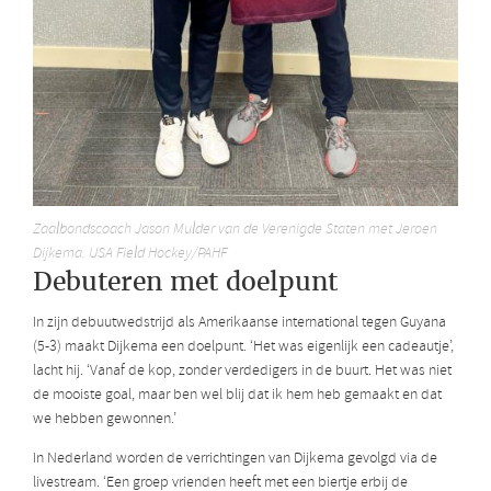
Zaalbondscoach Jason Mulder van de Verenigde Staten met Jeroen
Dijkema. USA Field Hockey/PAHF
Debuteren met doelpunt
In zijn debuutwedstrijd als Amerikaanse international tegen Guyana
(5-3) maakt Dijkema een doelpunt. ‘Het was eigenlijk een cadeautje’,
lacht hij. ‘Vanaf de kop, zonder verdedigers in de buurt. Het was niet
de mooiste goal, maar ben wel blij dat ik hem heb gemaakt en dat
we hebben gewonnen.’
In Nederland worden de verrichtingen van Dijkema gevolgd via de
livestream. ‘Een groep vrienden heeft met een biertje erbij de