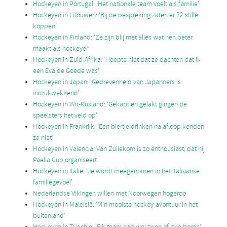
Hockeyen in Portugal: ‘Het nationale team voelt als familie’
Hockeyen in Litouwen: ‘Bij de bespreking zaten er 22 stille
koppen’
Hockeyen in Finland: ‘Ze zijn blij met alles wat hen beter
maakt als hockeyer’
Hockeyen in Zuid-Afrika: ‘Hoopte niet dat ze dachten dat ik
een Eva de Goede was’
Hockeyen in Japan: ‘Gedrevenheid van Japanners is
indrukwekkend’
Hockeyen in Wit-Rusland: ‘Gekapt en gelakt gingen de
speelsters het veld op’
Hockeyen in Frankrijk: ‘Een biertje drinken na afloop kenden
ze niet’
Hockeyen in Valencia: Van Zuilekom is zo enthousiast, dat hij
Paella Cup organiseert
Hockeyen in Italië: ‘Je wordt meegenomen in het Italiaanse
familiegevoel’
Nederlandse Vikingen willen met Noorwegen hogerop
Hockeyen in Maleisië: ‘M’n mooiste hockey-avontuur in het
buitenland’