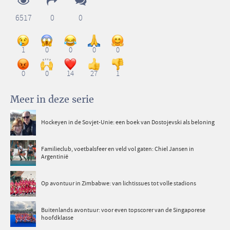
6517
0
0
1
0
0
0
0
0
0
14
27
1
Meer in deze serie
Hockeyen in de Sovjet-Unie: een boek van Dostojevski als beloning
Familieclub, voetbalsfeer en veld vol gaten: Chiel Jansen in
Argentinië
Op avontuur in Zimbabwe: van lichtissues tot volle stadions
Buitenlands avontuur: voor even topscorer van de Singaporese
hoofdklasse