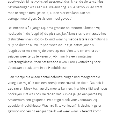
sportwedstrijd het volkslied gespeeld, dus ik kende de tekst. Maar
het meezingen was een nieuwe ervaring. Als je het volkslied staat
mee te zingen denk je: oh ja, ik ben hier een land aan het
vertegenwoordigen. Dat is een mooi gevoel.’
De inmiddels 34-jarige Dijkema groeide op rondom Alkmaar. Hij
hockeyde in de jeugd bij de plaatselijke Alkmaarsche en haalde het
districtsteam van Noord-Holland waar hij met de latere internationals
Billy Bakker en Mirco Pruyser speelde. In zijn laatste jaar als
jeugdspeler maakte hij de overstap naar Amsterdam om na een
seizoen weer terug te keren bij Alkmaar. Na een aantal jaar
Overgangsklasse (toen het tweede niveau, red.) vertrekt hij naar
Voordaan dat uitkomt in de Hoofdklasse.
‘Een maatje die al een aantal oefentrainingen had meegedraaid
vroeg aan mij of ik ook een keertje mee zou willen doen. Dat heb ik
gedaan en bleek toch aardig mee te kunnen. Ik wilde altijd wel hoog
hockeyen. Dat was ook de reden dat ik in de jeugd een jaartje bij
Amsterdam heb gespeeld. En dat gold ook voor Voordaan. Zij
speelden Hoofdklasse. Wat had ik te verliezen? Ik dacht: ik ga er
gewoon voor en na een jaar zie ik wel weer waar ik terecht kom.’