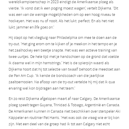
wereldkampioenschap in 2023 eindigt de Amerikaanse ploeg als
vierde. ‘Ik vond dat ik een poging moest wagen’, vertelt Dijkema. ‘Dit
was een van de weinige mogelijkheden om op een hoog niveau te
hockeyen. Het was nu of nooit. Als het lukt: perfect. En als het niet
lukt: jammer en
life goes on
.’
Hij stapt op het vliegtuig naar Philadelphia om mee te doen aan de
try-out. ‘Het ging erom om te kijken of je meekon in het tempo en je
het zaalhockey een beetje snapte. Het was een actieve training van
twee uurtjes. De hele tijd met je handschoen op de grond dat voelde
ik daarna wel in mijn hamstrings.’ Het is de spierpijn waard als
Dijkema hoort dat hij tot selectie van twaalf behoort die meedoet aan
de Pan Am Cup. ‘Ik kende de bondscoach van die jaarlijkse
zaaltoernooien. Na afloop van de try-out vertelde hij mij dat ik qua
ervaring wel kon bijdragen aan het team.’
En zo reist Dijkema afgelopen maart af naar Calgary. De Amerikaanse
ploeg speelt tegen Guyana, Trinidad & Tobago, Argentinië en Canada.
De Amerikanen kunnen in Canada niet beschikken over sterspeler Aki
Käppeler en routinier Pat Harris. ‘Het was ook de vraag wie er bij kon
zijn. Met een deel van de groep had ik tot aan Calgary niet echt