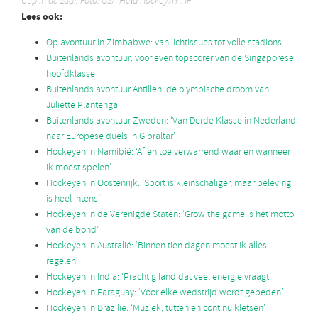
Cup in de zaal. Foto: USA Field Hockey/PAHF
Lees ook:
Op avontuur in Zimbabwe: van lichtissues tot volle stadions
Buitenlands avontuur: voor even topscorer van de Singaporese
hoofdklasse
Buitenlands avontuur Antillen: de olympische droom van
Juliëtte Plantenga
Buitenlands avontuur Zweden: ‘Van Derde Klasse in Nederland
naar Europese duels in Gibraltar’
Hockeyen in Namibië: ‘Af en toe verwarrend waar en wanneer
ik moest spelen’
Hockeyen in Oostenrijk: ‘Sport is kleinschaliger, maar beleving
is heel intens’
Hockeyen in de Verenigde Staten: ‘Grow the game is het motto
van de bond’
Hockeyen in Australië: ‘Binnen tien dagen moest ik alles
regelen’
Hockeyen in India: ‘Prachtig land dat veel energie vraagt’
Hockeyen in Paraguay: ‘Voor elke wedstrijd wordt gebeden’
Hockeyen in Brazilië: ‘Muziek, tutten en continu kletsen’