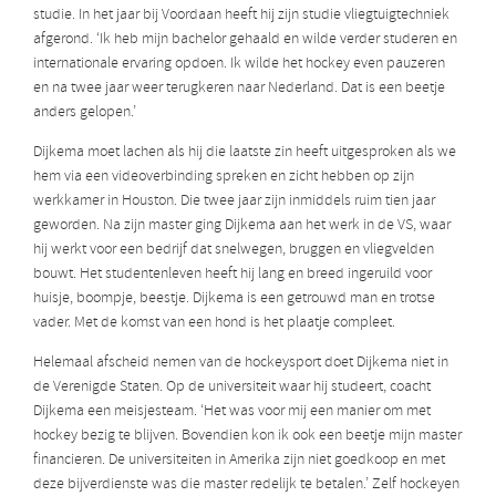
studie. In het jaar bij Voordaan heeft hij zijn studie vliegtuigtechniek
afgerond. ‘Ik heb mijn bachelor gehaald en wilde verder studeren en
internationale ervaring opdoen. Ik wilde het hockey even pauzeren
en na twee jaar weer terugkeren naar Nederland. Dat is een beetje
anders gelopen.’
Dijkema moet lachen als hij die laatste zin heeft uitgesproken als we
hem via een videoverbinding spreken en zicht hebben op zijn
werkkamer in Houston. Die twee jaar zijn inmiddels ruim tien jaar
geworden. Na zijn master ging Dijkema aan het werk in de VS, waar
hij werkt voor een bedrijf dat snelwegen, bruggen en vliegvelden
bouwt. Het studentenleven heeft hij lang en breed ingeruild voor
huisje, boompje, beestje. Dijkema is een getrouwd man en trotse
vader. Met de komst van een hond is het plaatje compleet.
Helemaal afscheid nemen van de hockeysport doet Dijkema niet in
de Verenigde Staten. Op de universiteit waar hij studeert, coacht
Dijkema een meisjesteam. ‘Het was voor mij een manier om met
hockey bezig te blijven. Bovendien kon ik ook een beetje mijn master
financieren. De universiteiten in Amerika zijn niet goedkoop en met
deze bijverdienste was die master redelijk te betalen.’ Zelf hockeyen