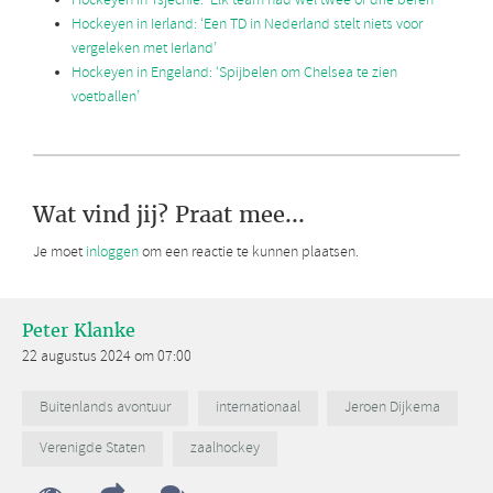
Hockeyen in Tsjechië: ‘Elk team had wel twee of drie beren’
Hockeyen in Ierland: ‘Een TD in Nederland stelt niets voor
vergeleken met Ierland’
Hockeyen in Engeland: ‘Spijbelen om Chelsea te zien
voetballen’
Wat vind jij? Praat mee...
Je moet
inloggen
om een reactie te kunnen plaatsen.
Peter Klanke
22 augustus 2024 om 07:00
Buitenlands avontuur
internationaal
Jeroen Dijkema
Verenigde Staten
zaalhockey