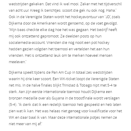
wedstrijden gekeken. Dat vind ik wel mooi. Zeker met het tijdverschil
van acht uur. Kreeg ik berichtjes: scoort die gek nu ook nog. Haha.’
Ook in de Verenigde Staten wordt het hockeyavontuur van ‘JD’, zoals
Dijkema door de Amerikanen wordt genoemd, op de voet gevolgd.
‘Mijn baas checkte elke dag hoe het was gegaan. Het bedrijf heeft
mij ook ontzettend gepromoot. Ze deelden posts op hun
socialemedia-account. Vrienden die nog nooit een pot hockey
hadden gezien volgden het toernooi en vertelden het aan hun
vrienden. Het is ontzettend leuk om te merken hoeveel mensen
meeleven.’
Dijkema speelt tijdens de Pan Am Cup in totaal zes wedstrijden
waarin hij drie keer scoort. Een WK-ticket loopt de Verenigde Staten
net mis. In de halve finales blijkt Trinidad & Tobago nipt met 5-4 te
sterk. Aan zijn eerste internationale toernooi houdt Dijkema een
bronzen medaille over als Guyana in de troostfinale wordt verslagen
(5-4). ‘Ik denk dat ik een redelijk toernooi heb gespeeld en heb laten
zien wat ik kan. Het was helaas niet genoeg voor kwalificatie voor het
WK en daar baal ik van. Maar deze internationale potjes nemen ze
niet meer van mij af.’