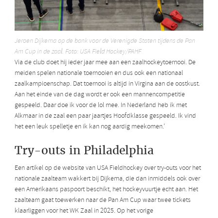
Jeroen Dijkema op de bank voor de Verenigde Staten tijdens de Pan
Am Cup in de zaal. Foto: USA Field Hockey/PAHF
Via de club doet hij ieder jaar mee aan een zaalhockeytoernooi. De
meiden spelen nationale toernooien en dus ook een nationaal
zaalkampioenschap. Dat toernooi is altijd in Virgina aan de oostkust.
Aan het einde van de dag wordt er ook een mannencompetitie
gespeeld. Daar doe ik voor de lol mee. In Nederland heb ik met
Alkmaar in de zaal een paar jaartjes Hoofdklasse gespeeld. Ik vind
het een leuk spelletje en ik kan nog aardig meekomen.’
Try-outs in Philadelphia
Een artikel op de website van USA Fieldhockey over try-outs voor het
nationale zaalteam wakkert bij Dijkema, die dan inmiddels ook over
een Amerikaans paspoort beschikt, het hockeyvuurtje echt aan. Het
zaalteam gaat toewerken naar de Pan Am Cup waar twee tickets
klaarliggen voor het WK Zaal in 2025. Op het vorige