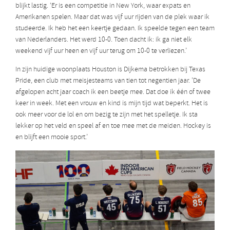
blijkt lastig. ‘Er is een competitie in New York, waar expats en
Amerikanen spelen. Maar dat was vijf uur rijden van de plek waar ik
studeerde. Ik heb het een keertje gedaan. Ik speelde tegen een team
van Nederlanders. Het werd 10-0. Toen dacht ik: ik ga niet elk
weekend vijf uur heen en vijf uur terug om 10-0 te verliezen.’
In zijn huidige woonplaats Houston is Dijkema betrokken bij Texas
Pride, een club met meisjesteams van tien tot negentien jaar. ’De
afgelopen acht jaar coach ik een beetje mee. Dat doe ik één of twee
keer in week. Met een vrouw en kind is mijn tijd wat beperkt. Het is
ook meer voor de lol en om bezig te zijn met het spelletje. Ik sta
lekker op het veld en speel af en toe mee met de meiden. Hockey is
en blijft een mooie sport.’