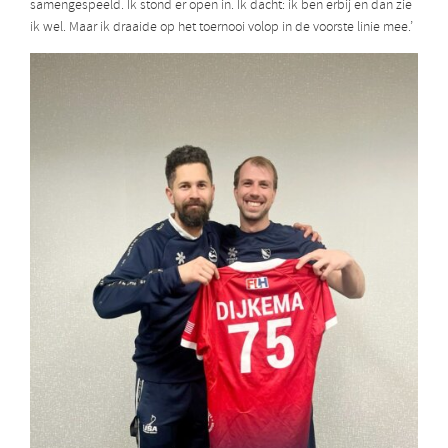
samengespeeld. Ik stond er open in. Ik dacht: ik ben erbij en dan zie
ik wel. Maar ik draaide op het toernooi volop in de voorste linie mee.’