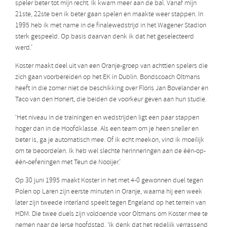
speler beter tot mijn recht. Ik kwam meer aan de bal. Vanaf mijn
21ste, 22ste ben ik beter gaan spelen en maakte weer stappen. In
1995 heb ik met name in de finalewedstrijd in het Wagener Stadion
sterk gespeeld. Op basis daarvan denk ik dat het geselecteerd
werd.’
Koster maakt deel uit van een Oranje-groep van achttien spelers die
zich gaan voorbereiden op het EK in Dublin. Bondscoach Oltmans
heeft in die zomer niet de beschikking over Floris Jan Bovelander en
Taco van den Honert, die beiden de voorkeur geven aan hun studie.
‘Het niveau in de trainingen en wedstrijden ligt een paar stappen
hoger dan in de Hoofdklasse. Als een team om je heen sneller en
beter is, ga je automatisch mee. Of ik echt meekon, vind ik moeilijk
om te beoordelen. Ik heb wel slechte herinneringen aan de één-op-
één-oefeningen met Teun de Nooijer.’
Op 30 juni 1995 maakt Koster in het met 4-0 gewonnen duel tegen
Polen op Laren zijn eerste minuten in Oranje, waarna hij een week
later zijn tweede interland speelt tegen Engeland op het terrein van
HDM. Die twee duels zijn voldoende voor Oltmans om Koster mee te
nemen naar de Ierse hoofdstad. ‘Ik denk dat het redelijk verrassend