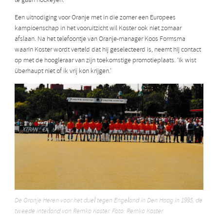
te gaan hockeyen.’
Een uitnodiging voor Oranje met in die zomer een Europees
kampioenschap in het vooruitzicht wil Koster ook niet zomaar
afslaan. Na het telefoontje van Oranje-manager Koos Formsma
waarin Koster wordt verteld dat hij geselecteerd is, neemt hij contact
op met de hoogleraar van zijn toekomstige promotieplaats. ‘Ik wist
überhaupt niet of ik vrij kon krijgen.’
De Oranje Heren voor het duel tegen Engeland in Den Haag in 1995, de
tweede interland van Remko Koster. Foto: Remko Koster