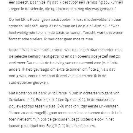
een speech. Daarin zei hij dat ik best voor een verrassing zou kunnen
zorgen in de selectie, die op dat moment nog niet was gemaakt.’
Op het EK is Koster geen basisspeler. ‘Ik was middenvelder en daar
stonden Delissen, Jacques Brinkman en Leo Klein Gebbink. Er was
heel weinig ruimte om in de basis te komen. Terecht, want dat waren
fantastische spelers. Ik had daar geen moeite mee.’
Koster: ‘Wat ik wel moeilijk vond, was dat je een paar maanden met
de selectie keihard hebt getraind en dan opeens doe je zelf niet zo
veel meer. Dat maakt de beleving van een toernooi voor jezelf ook
anders. Ik heb gevraagd om extra te trainen om fit te zijn als dat
nodig was. Voor de rest had ik veel vrije tijd en ben ik in de
studieboeken gedoken.’
Met Koster op de bank wint Oranje in Dublin achtereenvolgens van
Schotland (4-1), Frankrijk (6-1) en Spanje (3-1). In de voorlaatste
poulewedstrijd tegen Wales (3-0) maakt hij zijn eerste EK-minuten.
‘Ik ben zo veel mogelijk gaan rennen om iets te kunnen doen. Ik heb
toen niet echt mijn positie gehouden’, zegt Koster die ook in het
laatste pouleduel met België (1-1) kort in actie komt.