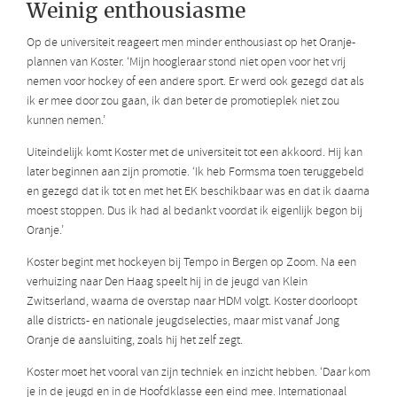
Weinig enthousiasme
Op de universiteit reageert men minder enthousiast op het Oranje-
plannen van Koster. ‘Mijn hoogleraar stond niet open voor het vrij
nemen voor hockey of een andere sport. Er werd ook gezegd dat als
ik er mee door zou gaan, ik dan beter de promotieplek niet zou
kunnen nemen.’
Uiteindelijk komt Koster met de universiteit tot een akkoord. Hij kan
later beginnen aan zijn promotie. ‘Ik heb Formsma toen teruggebeld
en gezegd dat ik tot en met het EK beschikbaar was en dat ik daarna
moest stoppen. Dus ik had al bedankt voordat ik eigenlijk begon bij
Oranje.’
Koster begint met hockeyen bij Tempo in Bergen op Zoom. Na een
verhuizing naar Den Haag speelt hij in de jeugd van Klein
Zwitserland, waarna de overstap naar HDM volgt. Koster doorloopt
alle districts- en nationale jeugdselecties, maar mist vanaf Jong
Oranje de aansluiting, zoals hij het zelf zegt.
Koster moet het vooral van zijn techniek en inzicht hebben. ‘Daar kom
je in de jeugd en in de Hoofdklasse een eind mee. Internationaal