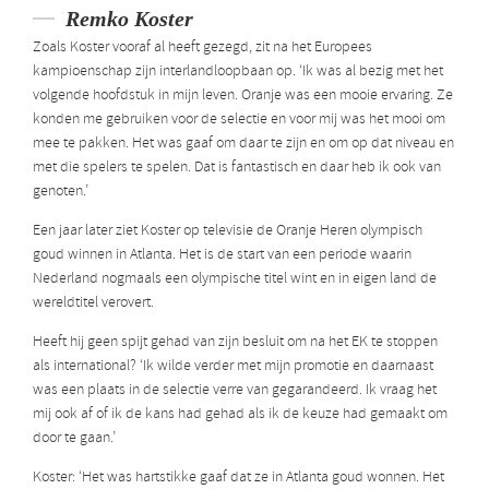
Remko Koster
Zoals Koster vooraf al heeft gezegd, zit na het Europees
kampioenschap zijn interlandloopbaan op. ‘Ik was al bezig met het
volgende hoofdstuk in mijn leven. Oranje was een mooie ervaring. Ze
konden me gebruiken voor de selectie en voor mij was het mooi om
mee te pakken. Het was gaaf om daar te zijn en om op dat niveau en
met die spelers te spelen. Dat is fantastisch en daar heb ik ook van
genoten.’
Een jaar later ziet Koster op televisie de Oranje Heren olympisch
goud winnen in Atlanta. Het is de start van een periode waarin
Nederland nogmaals een olympische titel wint en in eigen land de
wereldtitel verovert.
Heeft hij geen spijt gehad van zijn besluit om na het EK te stoppen
als international? ‘Ik wilde verder met mijn promotie en daarnaast
was een plaats in de selectie verre van gegarandeerd. Ik vraag het
mij ook af of ik de kans had gehad als ik de keuze had gemaakt om
door te gaan.’
Koster: ‘Het was hartstikke gaaf dat ze in Atlanta goud wonnen. Het