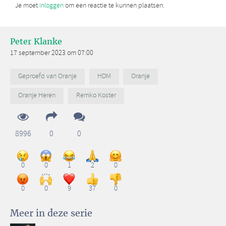
Je moet
inloggen
om een reactie te kunnen plaatsen.
Peter Klanke
17 september 2023 om 07:00
Geproefd van Oranje
HDM
Oranje
Oranje Heren
Remko Koster
8996
0
0
0
0
1
2
0
0
0
9
37
0
Meer in deze serie