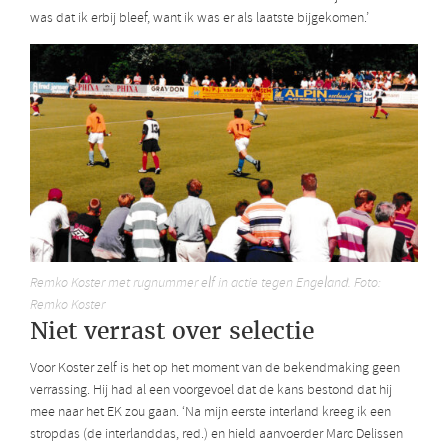
was dat ik erbij bleef, want ik was er als laatste bijgekomen.’
Remko Koster met rugnummer elf in actie tegen Engeland. Foto:
Remko Koster
Niet verrast over selectie
Voor Koster zelf is het op het moment van de bekendmaking geen
verrassing. Hij had al een voorgevoel dat de kans bestond dat hij
mee naar het EK zou gaan. ‘Na mijn eerste interland kreeg ik een
stropdas (de interlanddas, red.) en hield aanvoerder Marc Delissen