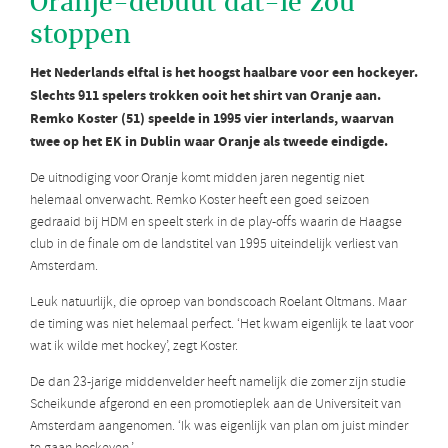
Oranje-debuut dat-ie zou
stoppen
Het Nederlands elftal is het hoogst haalbare voor een hockeyer.
Slechts 911 spelers trokken ooit het shirt van Oranje aan.
Remko Koster (51) speelde in 1995 vier interlands, waarvan
twee op het EK in Dublin waar Oranje als tweede eindigde.
De uitnodiging voor Oranje komt midden jaren negentig niet
helemaal onverwacht. Remko Koster heeft een goed seizoen
gedraaid bij HDM en speelt sterk in de play-offs waarin de Haagse
club in de finale om de landstitel van 1995 uiteindelijk verliest van
Amsterdam.
Leuk natuurlijk, die oproep van bondscoach Roelant Oltmans. Maar
de timing was niet helemaal perfect. ‘Het kwam eigenlijk te laat voor
wat ik wilde met hockey’, zegt Koster.
De dan 23-jarige middenvelder heeft namelijk die zomer zijn studie
Scheikunde afgerond en een promotieplek aan de Universiteit van
Amsterdam aangenomen. ‘Ik was eigenlijk van plan om juist minder