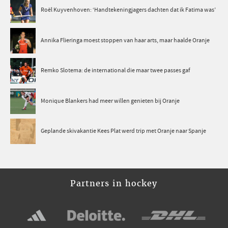
Roël Kuyvenhoven: ‘Handtekeningjagers dachten dat ik Fatima was’
Annika Flieringa moest stoppen van haar arts, maar haalde Oranje
Remko Slotema: de international die maar twee passes gaf
Monique Blankers had meer willen genieten bij Oranje
Geplande skivakantie Kees Plat werd trip met Oranje naar Spanje
Partners in hockey