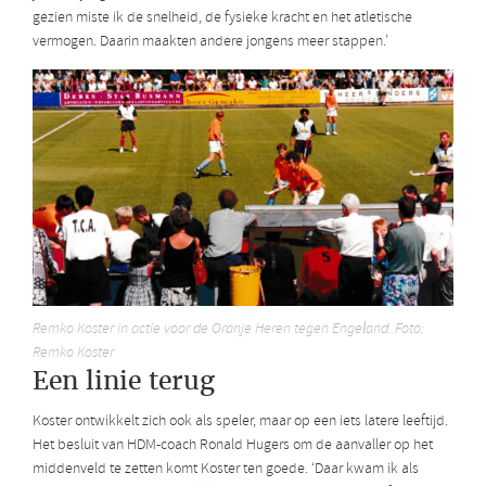
gezien miste ik de snelheid, de fysieke kracht en het atletische
vermogen. Daarin maakten andere jongens meer stappen.’
Remko Koster in actie voor de Oranje Heren tegen Engeland. Foto:
Remko Koster
Een linie terug
Koster ontwikkelt zich ook als speler, maar op een iets latere leeftijd.
Het besluit van HDM-coach Ronald Hugers om de aanvaller op het
middenveld te zetten komt Koster ten goede. ‘Daar kwam ik als