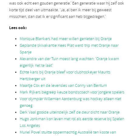
was ook echt een gouden generatie.’ Een generatie waar hij zelf ook
korte tijd deel van uitmaakte. ‘Ja, al ben ik meer bij geweest
misschien, dan dat ik er significant aan heb bijgedragen.’
Lees ook:
Monique Blankers had meer willen genieten bij Oranje
Geplande skivakantie Kees Plat werd trip met Oranje naar
Spanje
Alexandra van der Tuin moest lang wachten: ‘Oranje kwam
eigenlijk net te laat’
Echte kans bij Oranje bleef voor clubhockeyer Maurits
Hertzberger uit
Maartje Cox en de levensles van Conny van Bentum
Mark Rijkers begreep keuze bondscoach voor jongere spelers
Voor olympiër Willemien Aardenburg was hockey alleen niet
genoeg
Derk Vaal gooide uiteindelijk zelf de deur dicht naar Oranje
Hugo Jonkman kon leven met rol als eerste reserve bij Spelen
Los Angeles
Muriel Povel stuitte oppermachtig Australië ten koste van