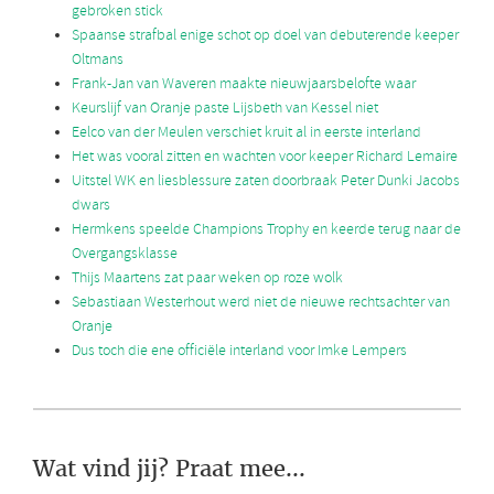
gebroken stick
Spaanse strafbal enige schot op doel van debuterende keeper
Oltmans
Frank-Jan van Waveren maakte nieuwjaarsbelofte waar
Keurslijf van Oranje paste Lijsbeth van Kessel niet
Eelco van der Meulen verschiet kruit al in eerste interland
Het was vooral zitten en wachten voor keeper Richard Lemaire
Uitstel WK en liesblessure zaten doorbraak Peter Dunki Jacobs
dwars
Hermkens speelde Champions Trophy en keerde terug naar de
Overgangsklasse
Thijs Maartens zat paar weken op roze wolk
Sebastiaan Westerhout werd niet de nieuwe rechtsachter van
Oranje
Dus toch die ene officiële interland voor Imke Lempers
Wat vind jij? Praat mee...