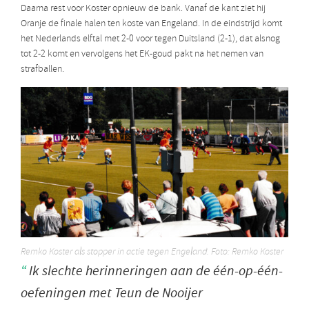
Daarna rest voor Koster opnieuw de bank. Vanaf de kant ziet hij
Oranje de finale halen ten koste van Engeland. In de eindstrijd komt
het Nederlands elftal met 2-0 voor tegen Duitsland (2-1), dat alsnog
tot 2-2 komt en vervolgens het EK-goud pakt na het nemen van
strafballen.
Remko Koster als stopper in actie tegen Engeland. Foto: Remko Koster
Ik slechte herinneringen aan de één-op-één-
oefeningen met Teun de Nooijer