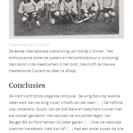
Screenshot De Corinthian
De eerste internationale overwinning van Oranje is binnen. ‘Het
enthousiasme onder de spelers en het bondsbestuur is onstuimig!
Men danst in de kleedkamers in het rond!’, beschrijft de Nieuwe
Haarlemsche Courant de sfeer na afloop.
Conclusies
De krant komt tot de volgende conclusie: ‘De wing Ras-Kop leverde
beter werk dan de wing Visser ’t Hooft-van der Veen. (…) De halflinie
was uitstekend. Duson, Van de Wall Bake en Gaaymans kunnen met
ere worden genoemd. Het backstel viel ons echter tegen. Van
Beugen Bik en Pont hebben wij beter gezien. (…) Over de nationale
doelman Hardebeck niets dan lof! (…) Had een ander tussen de drie