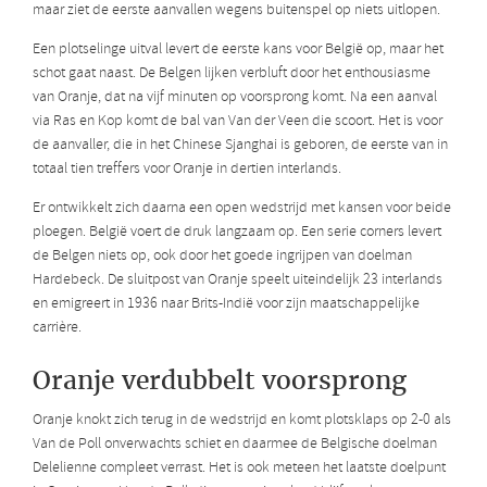
maar ziet de eerste aanvallen wegens buitenspel op niets uitlopen.
Een plotselinge uitval levert de eerste kans voor België op, maar het
schot gaat naast. De Belgen lijken verbluft door het enthousiasme
van Oranje, dat na vijf minuten op voorsprong komt. Na een aanval
via Ras en Kop komt de bal van Van der Veen die scoort. Het is voor
de aanvaller, die in het Chinese Sjanghai is geboren, de eerste van in
totaal tien treffers voor Oranje in dertien interlands.
Er ontwikkelt zich daarna een open wedstrijd met kansen voor beide
ploegen. België voert de druk langzaam op. Een serie corners levert
de Belgen niets op, ook door het goede ingrijpen van doelman
Hardebeck. De sluitpost van Oranje speelt uiteindelijk 23 interlands
en emigreert in 1936 naar Brits-Indië voor zijn maatschappelijke
carrière.
Oranje verdubbelt voorsprong
Oranje knokt zich terug in de wedstrijd en komt plotsklaps op 2-0 als
Van de Poll onverwachts schiet en daarmee de Belgische doelman
Delelienne compleet verrast. Het is ook meteen het laatste doelpunt