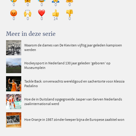
0
0
0
0
0
0
0
0
14
0
Meer in deze serie
Waarom de dames van De Kieviten vijftig jaar geleden kampioen
werden
Hockeysport in Nederland 130 jaar geleden ‘geboren’ op
Museumplein
Tackle Back: onverwachts wereldgoud en sachertorte voor Alessia
Padalino
Hoe de in Duitsland opgegroeide Jasper van Gerven Nederlands
zaalinternational werd
Hoe Oranje in 1987 zónder keeper bijna de Europese zaaltitel won