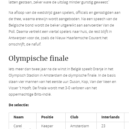
latten gestaan, zeker ware de uitslag minder gunstig geweest.’
Na afloop van de wedstrijd gaan spelers, officials en genodigden aan
de thee, waarna erewijn wordt aangeboden. Na een speech van de
Belgische bond wordt de beker uitgereikt aan aanvoerder Van de
Poll. Daarna vertrekt een viertal spelers naar huis, de rest blijft in
Antwerpen voor de, zoals de Nieuw Haarlemsche Courant het
omschrijft, de nafuif.
Olympische finale
Iets meer dan twee jaar na de winst in België speelt Oranje in het
Olympisch Stadion in Amsterdam de olympische finale. In de basis
staan vier mannen van het eerste uur: Duson, Kop, Van der Veen en
Visser ’t Hooft. De finale wordt met 3-0 verloren van het
oppermachtige Brits-Indië.
De selectie:
Naam
Positie
Club
Interlands
Carel
Keeper
Amsterdam
23