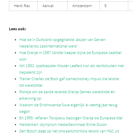
Henk Ras
Aanval
Amsterdam
8
Lees ook:
Hoe de in Duitsland opgegroeide Jasper van Gerven
Nederlands zaalinternational werd
Hoe Oranje in 1987 zónder keeper bijna de Europese zaaltitel
won
WK 1982: spelbepaler Wouter Leefers kon als rechtsbuiten niet
bepalend zijn
Trainer Charles de Bock gaf dameshockey impuls die leidde
tot wereldtitel
Rondje om de aarde leverde Oranje Dames wereldtitel én
erkenning op
Waarom de Eindhovense fusie eigenlijk al veertig jaar terug
begon
EK 1995: reflexen Toxopeus bezorgen Oranje de Europese titel
Herdenken: olympisch medaillewinnaar Emile Duson
Den Bosch jaagt op het onwaarschijnlijke record van HGC uit