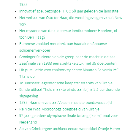
1988
Innovatief spel bezorgde HTCC 50 jaar geleden de landstitel
Het verhaal van Otto ter Haar, die werd ingevlogen vanuit New
York
Het mysterie van de allereerste landkampioen: Haarlem, of
toch Den Haag?
Europese zaaltitel met dank aan haarlak en Spaanse
schoenenverkoper
Groninger Studenten en de greep naar de macht in de zaal
Zaalfinale van 1983 een spektakelstuk met 35 doelpunten
Uit pure liefde voor zaalhockey richtte Maarten Salverda IHC
Titans op
Jo Jurrissen: legendarische keepster en spits van Oranje
Blinde uithaal Thole maakte einde aan bijna 2,5 uur durende
slijtageslag
1898: Haarlem verslaat Velsen in eerste bondswedstrijd
Rein de Waal vooroorlogs boegbeeld van Oranje
92 jaar geleden: olympische finale belangrijke mijlpaal voor
Nederland
Ab van Grimbergen: architect eerste wereldtitel Oranje Heren