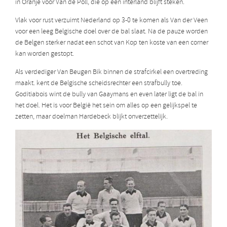
in Oranje voor Van de Poll, die op een interland blijft steken.
Vlak voor rust verzuimt Nederland op 3-0 te komen als Van der Veen
voor een leeg Belgische doel over de bal slaat. Na de pauze worden
de Belgen sterker nadat een schot van Kop ten koste van een corner
kan worden gestopt.
Als verdediger Van Beugen Bik binnen de strafcirkel een overtreding
maakt. kent de Belgische scheidsrechter een strafbully toe.
Goditiabois wint de bully van Gaaymans en even later ligt de bal in
het doel. Het is voor België het sein om alles op een gelijkspel te
zetten, maar doelman Hardebeck blijkt onverzettelijk.