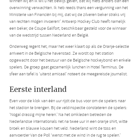
winnen wij en ik wil u het bewijs geven, dat wij niets anders dan een
overwinning verwachten. Ik heb reeds thans een vergunning van het
Ministerie van Financiën bij mij, dat wij de zilveren beker straks vrij
van rechten mogen invoeren!’ Antwerp Hockey Club heeft namelijk
een beker, de Coupe Galifort, beschikbaar gesteld voor de winnaar
van de wedstrijd tussen Nederland en België.
Onderweg regent het, maar het weer klaart op als de Oranje-selectie
arriveert in de Belgische havenstad. Ze wordt op het station
opgewacht door het bestuur van de Belgische hockeybond en enkele
spelers. De groep gaat gezamenlijk lunchen in Hotel Terminus. De
sfeer aan tafel is ‘uiterst amicaal’ noteert de meegereisde journalist.
Eerste interland
Even voor de klok van één uur rijdt de bus voor om de spelers naar
het stadion te brengen. Bij de veldinspectie constateren de spelers:
‘Nogal drassig mijne heren.’ Na het omkleden betreden de
Nederlandse internationals net na twee uur in een oranje shirt, witte
broek en blauwe kousen het veld. Nederland wint de toss en
aanvoerder Van de Poll ‘wenst met de wind in de rug te spelen.’