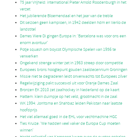
75 jaar Vrijheid: international Pieter Arnold Roodenburgh in het
verzet
Het jubilerende Bloemendaal en het jaar van de treble
Dit seizoen geen kampioen, in 1942 deelden hdm en Venlo de
landstitel
Dames Were Di gingen Europa in: ‘Barcelona was voor ons een
enorm avontuur’
Potje squash om boycot Olympische Spelen van 1956 te
verwerken
Ongekend strenge winter zet in 1963 streep door competitie
Europees brons hoogtepunt gouden zaaldecennium Groningen
Missie niet te degraderen leidt onverwachts tot Europees zilver
Regelwijziging pakt succesvol uit voor Oranje Dames Zaal
Bronzen EK 2010 zet zaalhockey in Nederland op de kaart
Hattem: klein duimpje op het veld, grootmacht in de zaal
WK 1994: Jorritsma en Shahbaz leiden Pakistan naar laatste
hoofdprijs
Het viel allemaal goed in de EHL voor vechtmachine HGC
Ties Kruize: ‘We hadden veel vaker de Europa Cup moeten
winnen’