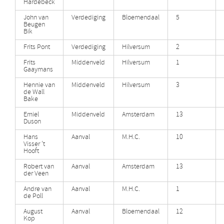
Hardebeck
John van
Verdediging
Bloemendaal
5
Beugen
Bik
Frits Pont
Verdediging
Hilversum
2
Frits
Middenveld
Hilversum
1
Gaaymans
Hennie van
Middenveld
Hilversum
3
de Wall
Bake
Emiel
Middenveld
Amsterdam
13
Duson
Hans
Aanval
M.H.C.
10
Visser ’t
Hooft
Robert van
Aanval
Amsterdam
13
der Veen
Andre van
Aanval
M.H.C.
1
de Poll
August
Aanval
Bloemendaal
12
Kop