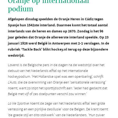
Oranje op internationaal
podium
Afgelopen dinsdag speelden de Oranje Heren in Cádiz tegen
Spanje hun 1542ste interland. Daarmee komt het totaal aantal
interlands van de heren en dames op 2670. Zondag is het 96
jaar geleden dat Oranje de allereerste interland speelde. Op 23
januari 1926 werd België in Antwerpen met 2-1 verslagen. In de
rubriek ‘Tackle Back’ blikt hockey.nl terug op deze bijzondere
wedstrijd.
Lovend is de Belgische pers in de dagen na de wedstrijd over het
debuut van het Nederlands elftal op het internationale
hockeypodium. ‘Het Hollandse spel was een openbaring’, schrijft
L’Auto
, die de overwinning van Oranje een ‘sensationele verrassing’
noemt, want zo stipt het sporttijdschrift aan: ‘Ieder had gedacht dat
België met vijf of zes doelpunten verschil zou winnen.’
La Vie Sportive
noemt de zege van het Nederlands elftal ‘een grote
verrassing en een pijnlijke desillusie’ voor de Belgen. De krant roemt
‘de goede stijl en dito stokwerk’ van de Nederlanders. ‘Hun zuiver