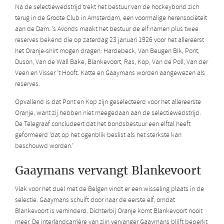
Na de selectiewedstrijd trekt het bestuur van de hockeybond zich
terug in de Groote Club in Amsterdam, een voormalige herensociëteit
aan de Dam. ’s Avonds maakt het bestuur de elf namen plus twee
reserves bekend die op zaterdag 23 januari 1926 voor het allereerst
het Oranje-shirt mogen dragen: Hardebeck, Van Beugen Bik, Pont,
Duson, Van de Wall Bake, Blankevoort, Ras, Kop, Van de Poll, Van der
Veen en Visser ’t Hooft. Katte en Gaaymans worden aangewezen als
reserves.
Opvallend is dat Pont en Kop zijn geselecteerd voor het allereerste
Oranje, want zij hebben niet meegedaan aan de selectiewedstrijd.
De Telegraaf concludeert dat het bondsbestuur een elftal heeft
geformeerd ‘dat op het ogenblik beslist als het sterkste kan
beschouwd worden.’
Gaaymans vervangt Blankevoort
Vlak voor het duel met de Belgen vindt er een wisseling plaats in de
selectie. Gaaymans schuift door naar de eerste elf, omdat
Blankevoort is verhinderd. Dichterbij Oranje komt Blankevoort nooit
meer. De interlandcarrière van zijn vervanger Gaaymans blijft beperkt