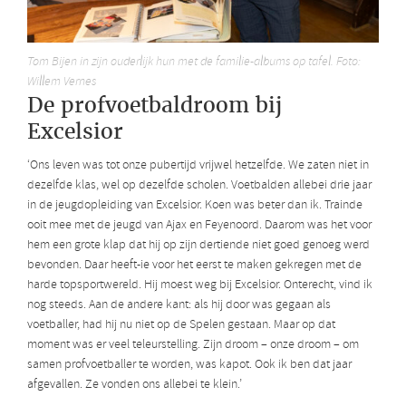
Tom Bijen in zijn ouderlijk hun met de familie-albums op tafel. Foto:
Willem Vernes
De profvoetbaldroom bij
Excelsior
‘Ons leven was tot onze pubertijd vrijwel hetzelfde. We zaten niet in
dezelfde klas, wel op dezelfde scholen. Voetbalden allebei drie jaar
in de jeugdopleiding van Excelsior. Koen was beter dan ik. Trainde
ooit mee met de jeugd van Ajax en Feyenoord. Daarom was het voor
hem een grote klap dat hij op zijn dertiende niet goed genoeg werd
bevonden. Daar heeft-ie voor het eerst te maken gekregen met de
harde topsportwereld. Hij moest weg bij Excelsior. Onterecht, vind ik
nog steeds. Aan de andere kant: als hij door was gegaan als
voetballer, had hij nu niet op de Spelen gestaan. Maar op dat
moment was er veel teleurstelling. Zijn droom – onze droom – om
samen profvoetballer te worden, was kapot. Ook ik ben dat jaar
afgevallen. Ze vonden ons allebei te klein.’