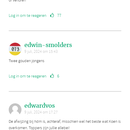
of verloren
Log in om te reageren
77
edwin-smolders
9 juli, 2024 om 15:43
Twee gouden jongens
Log in om te reageren
6
edwardvos
9 juli, 2024 om 17:27
De afwijzing bij hdm is, achteraf, misschien wel het beste wat Koen is
overkomen. Toppers zijn jullie allebei!