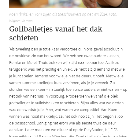
Koen (links) en Tom Bijen als toeschouwers op het WK 2014. Foto:
Willem Vernes
Golfballetjes vanaf het dak
schieten
‘Als tweeling ben je tot elkaar veroordeeld. In ons geval absoluut in
de positieve zin van het woord. We hebben twee oudere zussen,
Femke en Merel. Thuis trokken wij altijd naar elkaar toe. Als ik zo
terugdenk was het prachtig en uniek. Je hebt altijd iemand met wie
je kunt spelen. Iemand voor wie je niet de deur uit hoeft. Met wie je
samen stomme spelletjes kunt verzinnen, als je je verveelt. Zo
stonden we een keer – natuurlijk toen onze ouders er niet waren – op
het dak van het huis in Voorburg. Probeerden we vanaf die plek
golfballetjes in vuilnisbakken te schieten. Bijna alles wat we deden
was een wedstrijdje. Man, wat waren we competitief. Van Koen
winnen was nooit makkelijk, zal het ook nooit zijn. Het begon al op
de basisschool. Dan ging het erom wie als eerste thuis de deur
aantikte. Later maakten we elkaar af op de PlayStation, bij FIFA.
Koen wilde altijd Bayern München zijn. Omdat hij zo’n fan is van Arjen