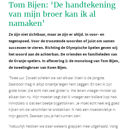
Tom Bijen: ‘De handtekening
van mijn broer kan ik al
namaken’
Ze zijn niet zichtbaar, maar ze zijn er altijd. In voor- en
tegenspoed. Voor de troostende woorden of juist om samen
successen te vieren. Richting de Olympische Spelen geven wij
het woord aan de achterban. De vrienden en familieleden van
de Oranje-spelers. In aflevering 1: de monoloog van Tom Bijen,
de tweelingbroer van Koen Bijen.
‘Twee uur. Zoveel schelen we van elkaar. Koen is de jongste.
Daardoor mag ik altijd broertje tegen hem zeggen. En ben ik zijn
grote broer, die echt niet veel groter is. We leken vroeger minder op
elkaar dan nu. Mijn moeder zegt dat ik vroeger een bollere kop had.
Inmiddels is dat een beetje bijgetrokken. Je moet echt heel erg goed
kijken om de verschillen te ontdekken. Ik heb een moedervlekje in
mijn gezicht. Daaraan zou je het kunnen zien.’
‘Natuurlijk hebben we daar weleens grappen mee uitgehaald. Vorig