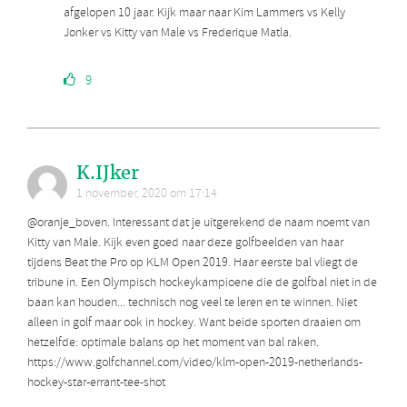
afgelopen 10 jaar. Kijk maar naar Kim Lammers vs Kelly
Jonker vs Kitty van Male vs Frederique Matla.
9
K.IJker
1 november, 2020 om 17:14
@oranje_boven. Interessant dat je uitgerekend de naam noemt van
Kitty van Male. Kijk even goed naar deze golfbeelden van haar
tijdens Beat the Pro op KLM Open 2019. Haar eerste bal vliegt de
tribune in. Een Olympisch hockeykampioene die de golfbal niet in de
baan kan houden... technisch nog veel te leren en te winnen. Niet
alleen in golf maar ook in hockey. Want beide sporten draaien om
hetzelfde: optimale balans op het moment van bal raken.
https://www.golfchannel.com/video/klm-open-2019-netherlands-
hockey-star-errant-tee-shot