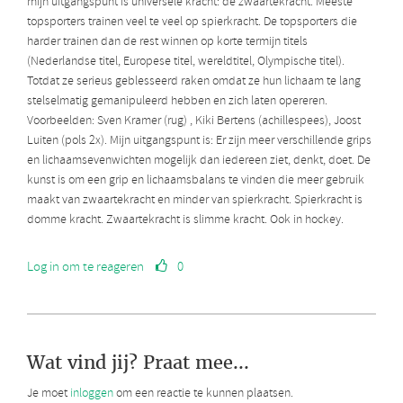
mijn uitgangspunt is universele kracht: de zwaartekracht. Meeste
topsporters trainen veel te veel op spierkracht. De topsporters die
harder trainen dan de rest winnen op korte termijn titels
(Nederlandse titel, Europese titel, wereldtitel, Olympische titel).
Totdat ze serieus geblesseerd raken omdat ze hun lichaam te lang
stelselmatig gemanipuleerd hebben en zich laten opereren.
Voorbeelden: Sven Kramer (rug) , Kiki Bertens (achillespees), Joost
Luiten (pols 2x). Mijn uitgangspunt is: Er zijn meer verschillende grips
en lichaamsevenwichten mogelijk dan iedereen ziet, denkt, doet. De
kunst is om een grip en lichaamsbalans te vinden die meer gebruik
maakt van zwaartekracht en minder van spierkracht. Spierkracht is
domme kracht. Zwaartekracht is slimme kracht. Ook in hockey.
Log in om te reageren
0
Wat vind jij? Praat mee...
Je moet
inloggen
om een reactie te kunnen plaatsen.