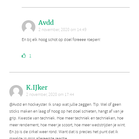
Avdd
2 november, 2020 om 14:49
En bij elk hoog schot op doel foreeee roepen!
1
K.IJker
2 november, 2020 om 17:44
@Avdd en hockeyster. Ik snap wat jullie zeggen. Tip: Wel of geen
sticks maken en laag of hoog op het doel schieten, hangt af van je
grip. Kwestie van techniek. Hoe meer techniek en technieken, hoe
meer rendement, hoe meer je scoort, hoe meer wedstrijden je wint.
En zo is de cirkel weer rond. Want dat is precies het punt dat ik
maakte in mijn allereerste reactie.