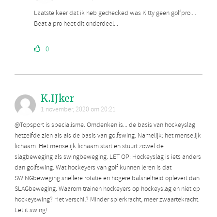
Laatste keer dat ik heb gechecked was Kitty geen golfpro....
Beat a pro heet dit onderdeel...
0
K.IJker
1 november, 2020 om 20:21
@Topsport is specialisme. Omdenken is... de basis van hockeyslag
hetzelfde zien als als de basis van golfswing. Namelijk: het menselijk
lichaam. Het menselijk lichaam start en stuurt zowel de
slagbeweging als swingbeweging. LET OP: Hockeyslag is iets anders
dan golfswing. Wat hockeyers van golf kunnen leren is dat
SWINGbeweging snellere rotatie en hogere balsnelheid oplevert dan
SLAGbeweging. Waarom trainen hockeyers op hockeyslag en niet op
hockeyswing? Het verschil? Minder spierkracht, meer zwaartekracht.
Let it swing!