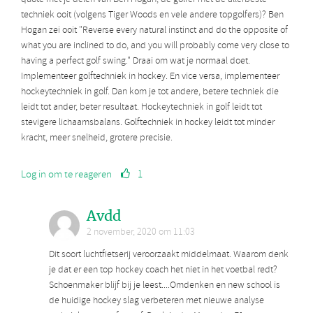
techniek ooit (volgens Tiger Woods en vele andere topgolfers)? Ben
Hogan zei ooit "Reverse every natural instinct and do the opposite of
what you are inclined to do, and you will probably come very close to
having a perfect golf swing." Draai om wat je normaal doet.
Implementeer golftechniek in hockey. En vice versa, implementeer
hockeytechniek in golf. Dan kom je tot andere, betere techniek die
leidt tot ander, beter resultaat. Hockeytechniek in golf leidt tot
stevigere lichaamsbalans. Golftechniek in hockey leidt tot minder
kracht, meer snelheid, grotere precisie.
Log in om te reageren
1
Avdd
2 november, 2020 om 11:03
Dit soort luchtfietserij veroorzaakt middelmaat. Waarom denk
je dat er een top hockey coach het niet in het voetbal redt?
Schoenmaker blijf bij je leest....Omdenken en new school is
de huidige hockey slag verbeteren met nieuwe analyse