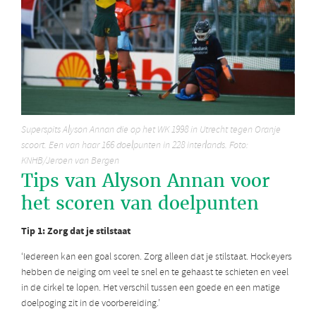
Superspits Alyson Annan die op het WK 1998 in Utrecht tegen Oranje
scoort. Een van haar 166 doelpunten in 228 interlands. Foto:
KNHB/Jeroen van Bergen
Tips van Alyson Annan voor
het scoren van doelpunten
Tip 1: Zorg dat je stilstaat
‘Iedereen kan een goal scoren. Zorg alleen dat je stilstaat. Hockeyers
hebben de neiging om veel te snel en te gehaast te schieten en veel
in de cirkel te lopen. Het verschil tussen een goede en een matige
doelpoging zit in de voorbereiding.’