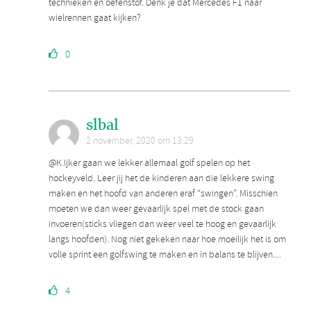
technieken en oefenstof. Denk je dat Mercedes F1 naar
wielrennen gaat kijken?
0
slbal
2 november, 2020 om 13:29
@K.Ijker gaan we lekker allemaal golf spelen op het
hockeyveld. Leer jij het de kinderen aan die lekkere swing
maken en het hoofd van anderen eraf “swingen”. Misschien
moeten we dan weer gevaarlijk spel met de stock gaan
invoeren(sticks vliegen dan weer veel te hoog en gevaarlijk
langs hoofden). Nog niet gekeken naar hoe moeilijk het is om
volle sprint een golfswing te maken en in balans te blijven....
4