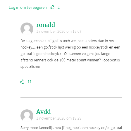
Log in om te reageren
2
ronald
1 november, 2020 om 18:07
De slagtechniek bij golf is toch wel heel anders dan in het
hockey.... een golfstick lijkt weinig op een hockeystick en een
golfbal is geen hockeybal. Of kunnen volgens jou lange
afstand renners ook de 100 meter sprint winnen? Topsport is
specialisme
11
Avdd
1 november, 2020 om 19:29
Sorry maar kennelijk heb jij nog nooit een hockey en/of golfbal