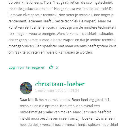
tip ben ik het oneens: Tip 9 "Het gaat niet om de scoringstechniek
maar de gedachte erachter." Het gaat juist wel om de techniek! De
kern van elke sport is techniek. Hoe beter je techniek, hoe hoger je
rendement. Iedereen heeft 1 beste techniek (je wapen). Maar de
kunst van een trainer en coach moet zijn om de mindere technieken
naar hoger niveau te brengen. Want je komt in de cirkel in situaties
dat er geen ruimte is voor je beste wapen en dat je andere techniek
moet gebruiken. Een speelster met meer wapens heeft grotere kans
om raak te schieten en (wereld)kampioen te worden.
Log in om te reageren
5
christiaan-loeber
1 november, 2020 om 14:34
Daar ben ik het niet met je eens. Beter heel erg goed in 1
techniek en die optimaal benutten, dan overal een
middelmatige speler van maken. Marc Lammers heeft dit
inzicht mooi beschreven in een van zijn boeken. Zo is er een
heel duidelijk verschil tussen verschillende spitsen in de cirkel