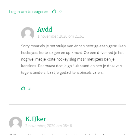
Log in om te reageren
0
Avdd
1 november, 2020 om 21:51
Sorry maar als je het stukje van Annan hebt gelezen gebruiken
hockeyers korte slagen en op kracht. Op een driver red je het
nog wel met je korte hockey slag maar met ijzers ben je
kansloos. Daarnaast doe je golf uit stand en heb je druk van
tegenstanders. Laat je gedachtenspinsels varen..
3
K.IJker
2 november, 2020 om 06:46