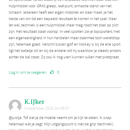
hulpmiddel voor. GRAS greep, raakpunt, armactie stand van het
lichaam. Iedereen heeft een eigen motoriek en daar maak je het
beste van om tot een bepaald resultaat te komen in het spel. Maar
let wel, techniek is een hulpmiddel maar mag nooit het doel op zich
zijn. Het resultaat staat voorop. In veel sporten zie je topsporters met
een eigenaardigheid in hun handelen maar daarmee toch wereldtop
zijn, helemaal goed. Verschil tussen golf en hockey is bij de ene sport
ligt het balletje stil en bij de andere rolt hij waardoor je steeds anders
achter de bal staat. Zo zou ik nog uren kunnen vullen met prietpraat.
Log in om te reageren
0
K.IJker
4 november, 2020 om 09:07
@juistja. Tof dat je de moeite neemt om je kijk te delen. Ik snap
helemaal wat je zegt. Mijn uitgangspunt is niet de grip (techniek),