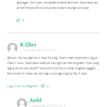
geslagen. Dit is een compleet andere techniek. Daarnaast als
je het filmpje afkijkt zie je dat ze een keurige bal slaat.
3
K.IJker
1 november, 2020 om 20:07
@avdd. De keurige bal is haar 2e slag. Maar in een wedstrijd krijg je
maar 1 kans. Daarnaast haalt de keurige bal niet de green. Hoe hoog
leg je de lat voor jezelf? Topsport is de lat zo hoog mogelijk leggen.
Bal binnen 5 meter van de vlag is keurige slag op Par 3 hole.
Log in om te reageren
2
Avdd
1 november, 2020 om 21:47