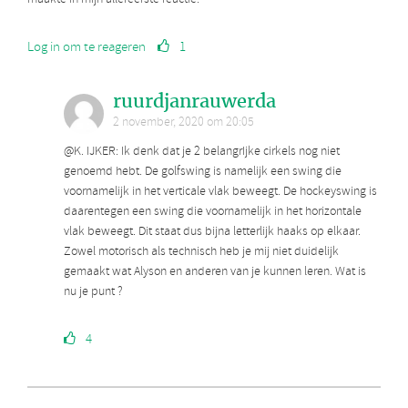
Log in om te reageren
1
ruurdjanrauwerda
2 november, 2020 om 20:05
@K. IJKER: Ik denk dat je 2 belangrIjke cirkels nog niet
genoemd hebt. De golfswing is namelijk een swing die
voornamelijk in het verticale vlak beweegt. De hockeyswing is
daarentegen een swing die voornamelijk in het horizontale
vlak beweegt. Dit staat dus bijna letterlijk haaks op elkaar.
Zowel motorisch als technisch heb je mij niet duidelijk
gemaakt wat Alyson en anderen van je kunnen leren. Wat is
nu je punt ?
4