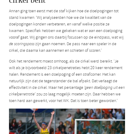
cirkel bent
Annan ging toen eerst met de staf kijken hoe de doelpogingen tot
stand kwamen: ‘Wij analyseerden hoe we de kwaliteit van de
doelpogingen konden verbeteren, en vanaf welke positie ze
kwamen. Specifiek hebben we gekeken wat er aan een doelpoging
vooraf gaat. Wij gingen ons daarbij focussen op de eindpass, wat wij
de scoringspass
zijn gaan noemen. De pass naar een speler in de
cirkel, die daarna kan aannemen en schieten of scoren.’
Ook het rendement moest omhoog, als de cirkel werd bereikt. ‘Je
wilt als je bijvoorbeeld 23 cirkelpenetraties hebt 20 keer rendement
halen. Rendement is een doelpoging of een strafcorner. Het kan
natuurlijk zijn dat de tegenstander de bal afpakt. Dat verlaagt de
effectiviteit in de cirkel. Maar het percentage
‘geen doelpoging uit een
cirkelpenetratie
’ zou zo laag mogelijk moeten zijn. Daar hebben we
toen hard aan gewerkt, voor het WK. Dat is toen beter geworden.’