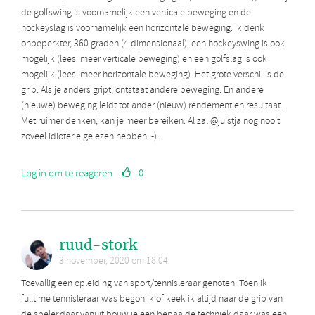
de golfswing is voornamelijk een verticale beweging en de
hockeyslag is voornamelijk een horizontale beweging. Ik denk
onbeperkter, 360 graden (4 dimensionaal): een hockeyswing is ook
mogelijk (lees: meer verticale beweging) en een golfslag is ook
mogelijk (lees: meer horizontale beweging). Het grote verschil is de
grip. Als je anders gript, ontstaat andere beweging. En andere
(nieuwe) beweging leidt tot ander (nieuw) rendement en resultaat.
Met ruimer denken, kan je meer bereiken. Al zal @juistja nog nooit
zoveel idioterie gelezen hebben :-).
Log in om te reageren
0
ruud-stork
3 november, 2020 om 18:04
Toevallig een opleiding van sport/tennisleraar genoten. Toen ik
fulltime tennisleraar was begon ik of keek ik altijd naar de grip van
de speler,daar vanuit bouw je een bepaalde techniek daar was een