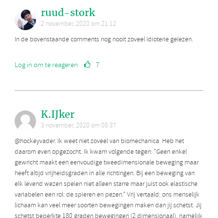
ruud-stork
2 november, 2020 om 21:12
In de bovenstaande comments nog nooit zoveel idioterie gelezen.
Log in om te reageren
7
K.IJker
3 november, 2020 om 08:37
@hockeyvader. Ik weet niet zoveel van biomechanica. Heb het
daarom even opgezocht. Ik kwam volgende tegen: "Geen enkel
gewricht maakt een eenvoudige tweedimensionale beweging maar
heeft altijd vrijheidsgraden in alle richtingen. Bij een beweging van
elk levend wezen spelen niet alleen starre maar juist ook elastische
variabelen een rol: de spieren en pezen." Vrij vertaald: ons menselijk
lichaam kan veel meer soorten bewegingen maken dan jij schetst. Jij
schetst beperkte 180 graden bewegingen (2 dimensionaal), namelijk