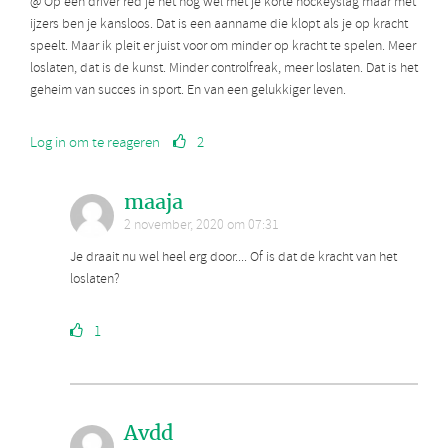
@ Op een driver red je het nog wel met je korte hockeyslag maar met
ijzers ben je kansloos. Dat is een aanname die klopt als je op kracht
speelt. Maar ik pleit er juist voor om minder op kracht te spelen. Meer
loslaten, dat is de kunst. Minder controlfreak, meer loslaten. Dat is het
geheim van succes in sport. En van een gelukkiger leven.
Log in om te reageren
2
maaja
2 november, 2020 om 07:31
Je draait nu wel heel erg door.... Of is dat de kracht van het
loslaten?
1
Avdd