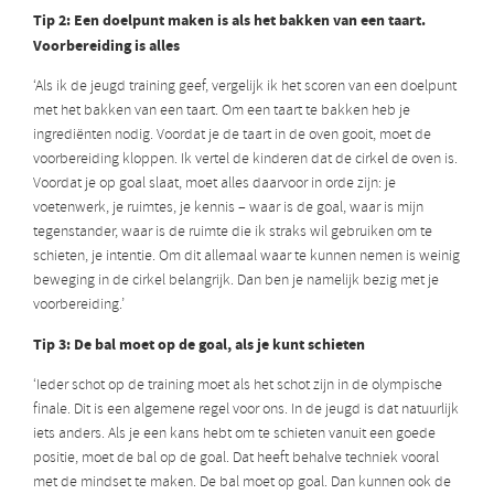
Tip 2: Een doelpunt maken is als het bakken van een taart.
Voorbereiding is alles
‘Als ik de jeugd training geef, vergelijk ik het scoren van een doelpunt
met het bakken van een taart. Om een taart te bakken heb je
ingrediënten nodig. Voordat je de taart in de oven gooit, moet de
voorbereiding kloppen. Ik vertel de kinderen dat de cirkel de oven is.
Voordat je op goal slaat, moet alles daarvoor in orde zijn: je
voetenwerk, je ruimtes, je kennis – waar is de goal, waar is mijn
tegenstander, waar is de ruimte die ik straks wil gebruiken om te
schieten, je intentie. Om dit allemaal waar te kunnen nemen is weinig
beweging in de cirkel belangrijk. Dan ben je namelijk bezig met je
voorbereiding.’
Tip 3: De bal moet op de goal, als je kunt schieten
‘Ieder schot op de training moet als het schot zijn in de olympische
finale. Dit is een algemene regel voor ons. In de jeugd is dat natuurlijk
iets anders. Als je een kans hebt om te schieten vanuit een goede
positie, moet de bal op de goal. Dat heeft behalve techniek vooral
met de mindset te maken. De bal moet op goal. Dan kunnen ook de