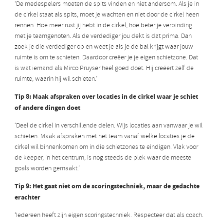
‘De medespelers moeten de spits vinden en niet andersom. Als je in
de cirkel staat als spits, moet je wachten en niet door de cirkel heen
rennen. Hoe meer rust jij hebt in de cirkel, hoe beter je verbinding
met je teamgenoten. Als de verdediger jou dekt is dat prima. Dan
zoek je die verdediger op en weet je als je de bal krijgt waar jouw
ruimte is om te schieten. Daardoor creëer je je eigen schietzone. Dat
is wat iemand als Mirco Pruyser heel goed doet. Hij creëert zelf de
ruimte, waarin hij wil schieten.’
Tip 8: Maak afspraken over locaties in de cirkel waar je schiet
of andere dingen doet
‘Deel de cirkel in verschillende delen. Wijs locaties aan vanwaar je wil
schieten. Maak afspraken met het team vanaf welke locaties je de
cirkel wil binnenkomen om in die schietzones te eindigen. Vlak voor
de keeper, in het centrum, is nog steeds de plek waar de meeste
goals worden gemaakt.’
Tip 9: Het gaat niet om de scoringstechniek, maar de gedachte
erachter
‘Iedereen heeft zijn eigen scoringstechniek. Respecteer dat als coach.