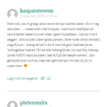
kasparstevens
1 november, 2020 om 07:44
Mooi stuk, zou ik graag vaker vanuit de top coaches lezen. Als ik mag
aanvullen ... - voetenwerk met kruispas - backhand doorlopen en
vanuit beide voeten kunnen slaan (geen huppeltjes) - wat ze in AUS
zeggen, 'stick to balk) Geen grote uithalen, liever korte (short handed)
slag of push. - breng de bal in de W voor de goal (realiseer je de
'onmogelijke hoeken') En de aller belangrijkste, vrij naar Roy Makaay.
Schiet NOOIT naast de palen, laat ALTIJD de keeper werken... Een
gehouden bal is prima, maar een gemiste bal (mn ook bij SC) is
super stom.
Log in om te reageren
22
pietersmits