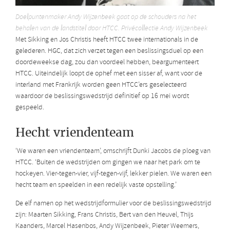
Doelpuntenmaker Andy Wijzenbeek gaat op de schouders na het
behalen van de landstitel door HTCC. Privécollectie Andy Wijzenbeek
Met Sikking en Jos Christis heeft HTCC twee internationals in de
gelederen. HGC, dat zich verzet tegen een beslissingsduel op een
doordeweekse dag, zou dan voordeel hebben, beargumenteert
HTCC. Uiteindelijk loopt de ophef met een sisser af, want voor de
interland met Frankrijk worden geen HTCC’ers geselecteerd
waardoor de beslissingswedstrijd definitief op 16 mei wordt
gespeeld.
Hecht vriendenteam
‘We waren een vriendenteam’, omschrijft Dunki Jacobs de ploeg van
HTCC. ‘Buiten de wedstrijden om gingen we naar het park om te
hockeyen. Vier-tegen-vier, vijf-tegen-vijf, lekker pielen. We waren een
hecht team en speelden in een redelijk vaste opstelling.’
De elf namen op het wedstrijdformulier voor de beslissingswedstrijd
zijn: Maarten Sikking, Frans Christis, Bert van den Heuvel, Thijs
Kaanders, Marcel Hasenbos, Andy Wijzenbeek, Pieter Weemers,