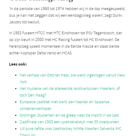
‘In de periode van 1968 tot 1974 hebben wij in de top meegespeeld,
dus je kan niet zeggen dat wij een eendagsvlieg waren’, zegt Dunki
Jacobs tot besluit.
In 1983 fuseert HTCC met HTC Eindhoven tot PSV Tegenbosch, dat
op zijn beurt in 2000 met HC Racing fuseert tot HC Eindhoven. De
herenploeg speelt momenteel in de Eerste Klasse en staat derde
achter koploper Delta Venlo en HCAS.
Lees ook:
Het verhaal van Otto ter Haar, die werd ingevlogen vanuit New
York
Het mysterie van de allereerste landkampioen: Haarlem, of
toch Den Haag?
Europese zaaltitel met dank aan haarlak en Spaanse
schoenenverkoper
Groninger Studenten en de greep naar de macht in de zaal
Zaalfinale van 1983 een spektakelstuk met 35 doelpunten
Uit pure liefde voor zaalhockey richtte Maarten Salverda IHC
Titans op