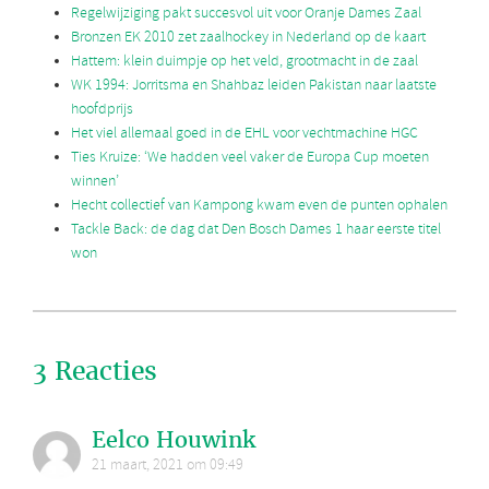
Regelwijziging pakt succesvol uit voor Oranje Dames Zaal
Bronzen EK 2010 zet zaalhockey in Nederland op de kaart
Hattem: klein duimpje op het veld, grootmacht in de zaal
WK 1994: Jorritsma en Shahbaz leiden Pakistan naar laatste
hoofdprijs
Het viel allemaal goed in de EHL voor vechtmachine HGC
Ties Kruize: ‘We hadden veel vaker de Europa Cup moeten
winnen’
Hecht collectief van Kampong kwam even de punten ophalen
Tackle Back: de dag dat Den Bosch Dames 1 haar eerste titel
won
3 Reacties
Eelco Houwink
21 maart, 2021 om 09:49