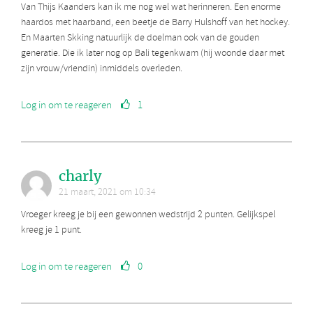
Van Thijs Kaanders kan ik me nog wel wat herinneren. Een enorme
haardos met haarband, een beetje de Barry Hulshoff van het hockey.
En Maarten Skking natuurlijk de doelman ook van de gouden
generatie. Die ik later nog op Bali tegenkwam (hij woonde daar met
zijn vrouw/vriendin) inmiddels overleden.
Log in om te reageren
1
charly
21 maart, 2021 om 10:34
Vroeger kreeg je bij een gewonnen wedstrijd 2 punten. Gelijkspel
kreeg je 1 punt.
Log in om te reageren
0