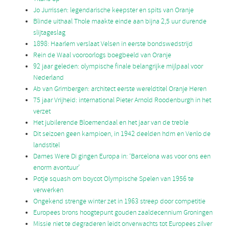
Jo Jurrissen: legendarische keepster en spits van Oranje
Blinde uithaal Thole maakte einde aan bijna 2,5 uur durende
slijtageslag
1898: Haarlem verslaat Velsen in eerste bondswedstrijd
Rein de Waal vooroorlogs boegbeeld van Oranje
92 jaar geleden: olympische finale belangrijke mijlpaal voor
Nederland
Ab van Grimbergen: architect eerste wereldtitel Oranje Heren
75 jaar Vrijheid: international Pieter Arnold Roodenburgh in het
verzet
Het jubilerende Bloemendaal en het jaar van de treble
Dit seizoen geen kampioen, in 1942 deelden hdm en Venlo de
landstitel
Dames Were Di gingen Europa in: ‘Barcelona was voor ons een
enorm avontuur’
Potje squash om boycot Olympische Spelen van 1956 te
verwerken
Ongekend strenge winter zet in 1963 streep door competitie
Europees brons hoogtepunt gouden zaaldecennium Groningen
Missie niet te degraderen leidt onverwachts tot Europees zilver