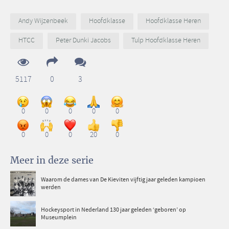
Andy Wijzenbeek
Hoofdklasse
Hoofdklasse Heren
HTCC
Peter Dunki Jacobs
Tulp Hoofdklasse Heren
5117
0
3
0
0
0
0
0
0
0
0
20
0
Meer in deze serie
Waarom de dames van De Kieviten vijftig jaar geleden kampioen
werden
Hockeysport in Nederland 130 jaar geleden ‘geboren’ op
Museumplein