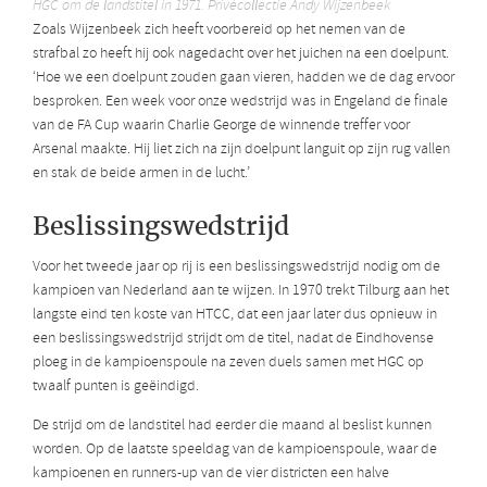
HGC om de landstitel in 1971. Privécollectie Andy Wijzenbeek
Zoals Wijzenbeek zich heeft voorbereid op het nemen van de
strafbal zo heeft hij ook nagedacht over het juichen na een doelpunt.
‘Hoe we een doelpunt zouden gaan vieren, hadden we de dag ervoor
besproken. Een week voor onze wedstrijd was in Engeland de finale
van de FA Cup waarin Charlie George de winnende treffer voor
Arsenal maakte. Hij liet zich na zijn doelpunt languit op zijn rug vallen
en stak de beide armen in de lucht.’
Beslissingswedstrijd
Voor het tweede jaar op rij is een beslissingswedstrijd nodig om de
kampioen van Nederland aan te wijzen. In 1970 trekt Tilburg aan het
langste eind ten koste van HTCC, dat een jaar later dus opnieuw in
een beslissingswedstrijd strijdt om de titel, nadat de Eindhovense
ploeg in de kampioenspoule na zeven duels samen met HGC op
twaalf punten is geëindigd.
De strijd om de landstitel had eerder die maand al beslist kunnen
worden. Op de laatste speeldag van de kampioenspoule, waar de
kampioenen en runners-up van de vier districten een halve