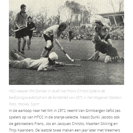
HGC-keeper Pitt Donker in duel met Frans Christis tijdens de
beslissingswedstrijd om de landstitel van 1971 in het Wagener Stadion.
Foto: Hockey Sport
In de aanloop naar het WK in 1971 neemt Van Grimbergen liefst zes
spelers op van HTCC in de oranje-selectie. Naast Dunki Jacobs ook
de gebroeders Frans, Jos en Jacques Christis, Maarten Sikking en
Thijs Kaanders. De laatste twee maken een jaar later met Weemers