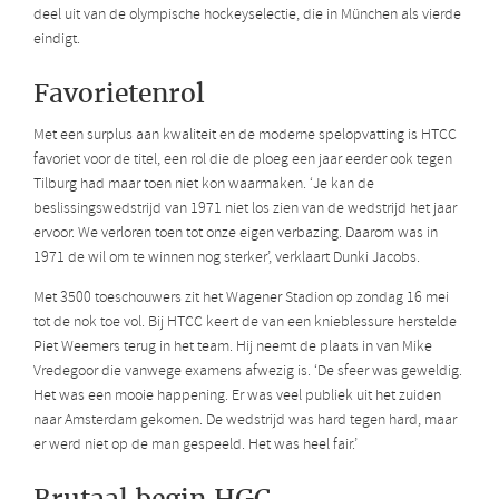
deel uit van de olympische hockeyselectie, die in München als vierde
eindigt.
Favorietenrol
Met een surplus aan kwaliteit en de moderne spelopvatting is HTCC
favoriet voor de titel, een rol die de ploeg een jaar eerder ook tegen
Tilburg had maar toen niet kon waarmaken. ‘Je kan de
beslissingswedstrijd van 1971 niet los zien van de wedstrijd het jaar
ervoor. We verloren toen tot onze eigen verbazing. Daarom was in
1971 de wil om te winnen nog sterker’, verklaart Dunki Jacobs.
Met 3500 toeschouwers zit het Wagener Stadion op zondag 16 mei
tot de nok toe vol. Bij HTCC keert de van een knieblessure herstelde
Piet Weemers terug in het team. Hij neemt de plaats in van Mike
Vredegoor die vanwege examens afwezig is. ‘De sfeer was geweldig.
Het was een mooie happening. Er was veel publiek uit het zuiden
naar Amsterdam gekomen. De wedstrijd was hard tegen hard, maar
er werd niet op de man gespeeld. Het was heel fair.’
Brutaal begin HGC