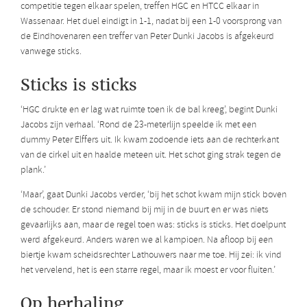
competitie tegen elkaar spelen, treffen HGC en HTCC elkaar in
Wassenaar. Het duel eindigt in 1-1, nadat bij een 1-0 voorsprong van
de Eindhovenaren een treffer van Peter Dunki Jacobs is afgekeurd
vanwege sticks.
Sticks is sticks
‘HGC drukte en er lag wat ruimte toen ik de bal kreeg’, begint Dunki
Jacobs zijn verhaal. ‘Rond de 23-meterlijn speelde ik met een
dummy Peter Elffers uit. Ik kwam zodoende iets aan de rechterkant
van de cirkel uit en haalde meteen uit. Het schot ging strak tegen de
plank.’
‘Maar’, gaat Dunki Jacobs verder, ‘bij het schot kwam mijn stick boven
de schouder. Er stond niemand bij mij in de buurt en er was niets
gevaarlijks aan, maar de regel toen was: sticks is sticks. Het doelpunt
werd afgekeurd. Anders waren we al kampioen. Na afloop bij een
biertje kwam scheidsrechter Lathouwers naar me toe. Hij zei: ik vind
het vervelend, het is een starre regel, maar ik moest er voor fluiten.’
Op herhaling