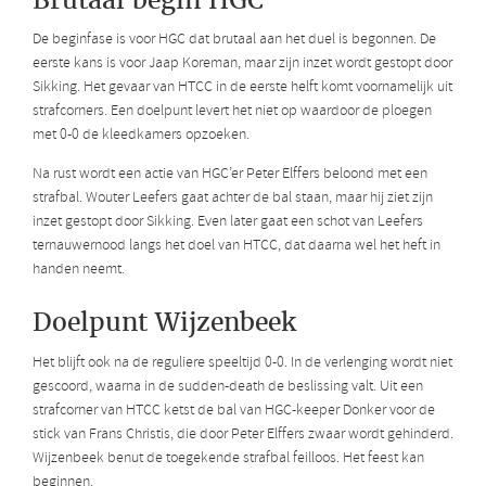
De beginfase is voor HGC dat brutaal aan het duel is begonnen. De
eerste kans is voor Jaap Koreman, maar zijn inzet wordt gestopt door
Sikking. Het gevaar van HTCC in de eerste helft komt voornamelijk uit
strafcorners. Een doelpunt levert het niet op waardoor de ploegen
met 0-0 de kleedkamers opzoeken.
Na rust wordt een actie van HGC’er Peter Elffers beloond met een
strafbal. Wouter Leefers gaat achter de bal staan, maar hij ziet zijn
inzet gestopt door Sikking. Even later gaat een schot van Leefers
ternauwernood langs het doel van HTCC, dat daarna wel het heft in
handen neemt.
Doelpunt Wijzenbeek
Het blijft ook na de reguliere speeltijd 0-0. In de verlenging wordt niet
gescoord, waarna in de sudden-death de beslissing valt. Uit een
strafcorner van HTCC ketst de bal van HGC-keeper Donker voor de
stick van Frans Christis, die door Peter Elffers zwaar wordt gehinderd.
Wijzenbeek benut de toegekende strafbal feilloos. Het feest kan
beginnen.