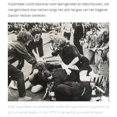
Wijzenbeek wordt bedolven door teamgenoten en toeschouwers, die
niet gehinderd door hekken langs het veld het gras van het Wagener
Stadion hebben betreden.
Andy Wijzenbeek wordt bedolven onder teamgenoten en supporters na
zijn winnende doelpunt voor HTCC in de beslissingswedstrijd tegen