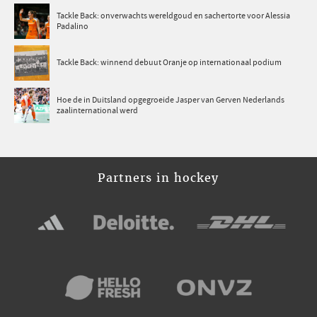
Tackle Back: onverwachts wereldgoud en sachertorte voor Alessia
Padalino
Tackle Back: winnend debuut Oranje op internationaal podium
Hoe de in Duitsland opgegroeide Jasper van Gerven Nederlands
zaalinternational werd
Partners in hockey