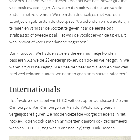
voor ons. Dat spel was statischer. Ons spel was heel beweeglijk met
veel positiewisselingen. We wisten dan ook wat de taken van de
ander in het veld waren. We maakten driehoekjes met veel een-
tweetjes en gebruikten de steekpass. We oefenden om de achterlijn
te halen en vandaar de voorzet te geven naar de eerste paal,
strafbalstip of tweede paal. Het was de voorloper van de tip-in. Dit
was innovatief voor Nederlandse begrippen.’
Dunki Jacobs: ‘We hadden spelers die een mannetje konden
passeren. Als we de 23-meterlijn roken, dan doken we het gat in. We
waren altijd in beweging. We speelden zeer aanvallend en maakten
heel veel velddoelpunten. We hadden geen dominante strafcorner.’
Internationals
Het frivole aanvalsspel van HTCC valt ook op bij bondscoach Ab van
Grimbergen. ‘Van Grimbergen en Van den Wildenberg waren
vergelijkbare figuren. Ze hadden dezelfde voorgeschiedenis in het
hockey. Ik denk ook dat Van Grimbergen daarom ook gecharmeerd
was van HTCC. Hij zag wat in ons hockey’, zegt Dunki Jacobs.