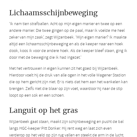
Lichaamsschijnbeweging
‘Ik nam tien strafballen. Acht op mijn eigen manier en twee op een
andere manier. Die twee gingen op de paal, maar ik voelde me heel
zeker van mijn zaak’, zegt Wijzenbeek. ‘Mijn eigen manier? Ik maakte
altijd een lichaamsschijnbeweging en als de keeper naar een hoek
dook, koos ik voor de andere hoek. Als de keeper bleef staan, ging ik
door met de beweging die ik had ingezet.’
Met het vertrouwen in eigen kunnen zit het goed bij Wijzenbeek.
Hierdoor voelt hij de druk van alle ogen in het volle Wagener Stadion
die op hem gericht zijn niet. Er is niets dat hem aan het wankelen kan
brengen. Zelfs niet die blaar op zijn voet, waardoor hij naar de stip
loopt op een sok en een schoen.
Languit op het gras
Wijzenbeek gaat staan, maakt zijn schijnbeweging en pusht de bal
langs HGC-keeper Pitt Donker. Hij rent weg en laat zich even
verderop op het veld op zijn rug vallen en steekt de arm in de lucht.