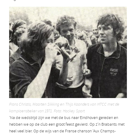
Frans Christis, Maarten Sikking en Thijs Kaanders van HTCC met de
kampioensbeker van 1971. Foto: Hockey Sport
‘Na de wedstrijd zijn we met de bus naar Eindhoven gereden en
hebben we op de club een groot feest gevierd. Op z’n Brabants met
heel veel bier. Op de wijs van de Franse chanson ‘Aux Champs-