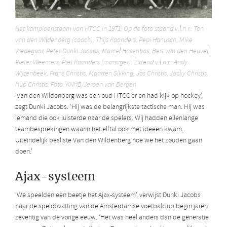
Het kampioensteam van HTCC in 1971. Op de foto staand v.l.n.r.: Ton
van den Wildenberg (coach), Thijs Kaanders, Pepi Hanusch, Mike
Vredegoor, Peter Dunki Jacobs, Marcel Hasenbos, Bert van den Heuvel,
Pieter Weemers, Piet Kaanders (manager). Zittend v.l.n.r.: Andy
Wijzenbeek, Frans Christis, Maarten Sikking, Jos Christis, Jacky Christis,
Hub Christis. Foto: KNHB/Jeroen van Bergen
‘Van den Wildenberg was een oud HTCC’er en had kijk op hockey’,
zegt Dunki Jacobs. ‘Hij was de belangrijkste tactische man. Hij was
iemand die ook luisterde naar de spelers. Wij hadden ellenlange
teambesprekingen waarin het elftal ook met ideeën kwam.
Uiteindelijk besliste Van den Wildenberg hoe we het zouden gaan
doen.’
Ajax-systeem
‘We speelden een beetje het Ajax-systeem’, verwijst Dunki Jacobs
naar de spelopvatting van de Amsterdamse voetbalclub begin jaren
zeventig van de vorige eeuw. ‘Het was heel anders dan de generatie