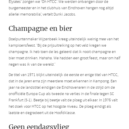
Elysées’ zongen we ‘Oh HTCC’. We werden ontvangen door de
burgemeester en in het clubhuis van Eindhoven hangen nog altijd
allerlei memorabilia’, vertelt Dunki Jacobs.
Champagne en bier
Doelpuntenmaker Wijzenbeek kreeg uiteindelijk weinig mee van het
kampioensfeest. ‘Bij de prijsuitreiking op het veld kregen we
champagne. Ik heb toen de les geleerd dat ik nooit champagne en
bier moet drinken. Hahaha. We hadden een groot feest, maar om half
negen was ik van de wereld.’
De titel van 1971 blijkt uiteindelijk de eerste en enige titel van HTCC,
dat in de jaren erna zijn meerdere moet erkennen in Kampong. Een
jaar na de landstitel eindigen de Eindhovenaren in de strijd om de
onofficiële Europa Cup als tweede na verlies in de finale tegen SC
Frankfurt (5-1). Beetje bij beetje valt de ploeg uit elkaar. In 1976 valt
het doek voor HTCC op het hoogste niveau. De ploeg eindigt als
laatste en degradeert uit de Hoofdklasse.
Geen eendagsvlieg