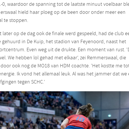
1-0, waardoor de spanning tot de laatste minuut voelbaar ble
rswaal hield haar ploeg op de been door onder meer een
al te stoppen.
later op de dag ook de finale werd gespeeld, had de club e
 gehuurd in De Kuip, het stadion van Feyenoord, naast het
rtcentrum. Even weg uit de drukte. Een moment van rust. ‘
wel. We hebben lol gehad met elkaar’, zei Remmerswaal, die
ndoor ook nog de MO18 van HDM coachte. ‘Het kostte me to
nergie. Ik vond het allemaal leuk. Al was het jammer dat we 
fgingen tegen SCHC.’