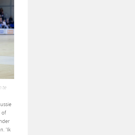
 te
ussie
 of
onder
. ‘Ik