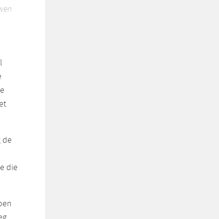
uwen
l
e
de
et
g de
e die
zoen
eg