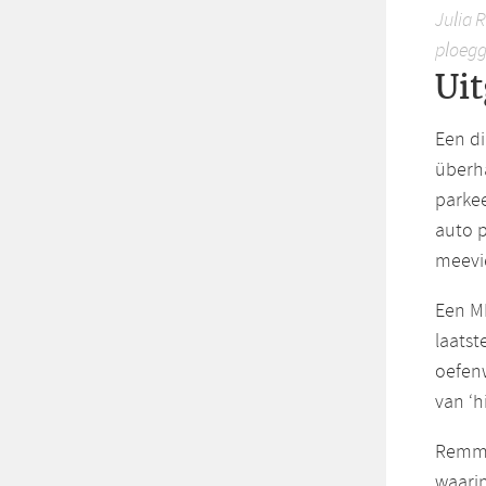
Julia 
ploegg
Ui
Een d
überha
parkee
auto p
meevie
Een MR
laatst
oefenw
van ‘h
Remme
waarin