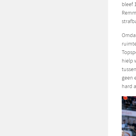
bleef 
Remme
strafb
Omdat 
ruimte
Topspo
hielp 
tusse
geen e
hard a