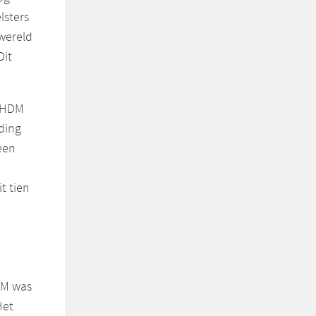
lsters
nwereld
Dit
d HDM
iding
een
t tien
DM was
Het