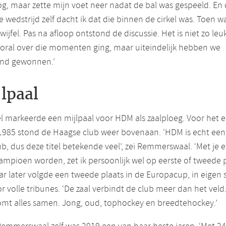
, maar zette mijn voet neer nadat de bal was gespeeld. En d
de wedstrijd zelf dacht ik dat die binnen de cirkel was. Toen w
wijfel. Pas na afloop ontstond de discussie. Het is niet zo leu
oral over die momenten ging, maar uiteindelijk hebben we
end gewonnen.’
lpaal
el markeerde een mijlpaal voor HDM als zaalploeg. Voor het e
 1985 stond de Haagse club weer bovenaan. ‘HDM is echt een
ub, dus deze titel betekende veel’, zei Remmerswaal. ‘Met je 
ampioen worden, zet ik persoonlijk wel op eerste of tweede p
ar later volgde een tweede plaats in de Europacup, in eigen 
r volle tribunes. ‘De zaal verbindt de club meer dan het veld.
omt alles samen. Jong, oud, tophockey en breedtehockey.’