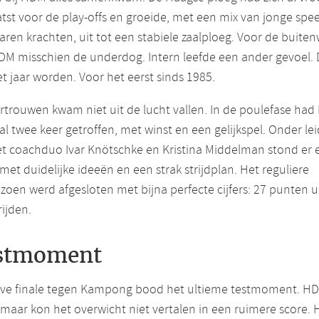
tst voor de play-offs en groeide, met een mix van jonge spee
aren krachten, uit tot een stabiele zaalploeg. Voor de buite
M misschien de underdog. Intern leefde een ander gevoel. 
t jaar worden. Voor het eerst sinds 1985.
rtrouwen kwam niet uit de lucht vallen. In de poulefase ha
al twee keer getroffen, met winst en een gelijkspel. Onder le
t coachduo Ivar Knötschke en Kristina Middelman stond er 
met duidelijke ideeën en een strak strijdplan. Het reguliere
izoen werd afgesloten met bijna perfecte cijfers: 27 punten ui
ijden.
stmoment
lve finale tegen Kampong bood het ultieme testmoment. H
 maar kon het overwicht niet vertalen in een ruimere score. 