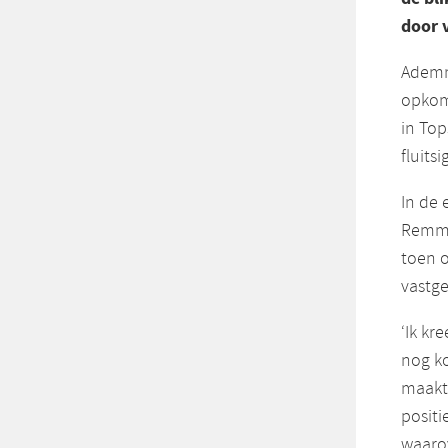
door 
Ademno
opkom
in To
fluits
In de 
Remme
toen o
vastg
‘Ik kr
nog ko
maakt
positi
waarov