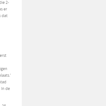
ie 2-
as er
k dat
erst
eigen
laats.’
stad
 In de