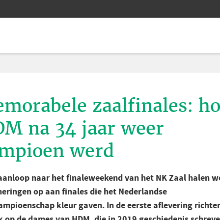
morabele zaalfinales: h
M na 34 jaar weer
mpioen werd
 aanloop naar het finaleweekend van het NK Zaal halen w
neringen op aan finales die het Nederlandse
ampioenschap kleur gaven. In de eerste aflevering richte
ik op de dames van HDM, die in 2019 geschiedenis schrev