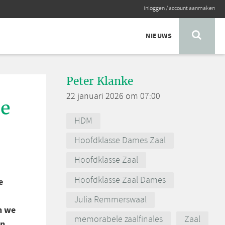
inloggen
/
account aanmaken
NIEUWS
Peter Klanke
22 januari 2026 om 07:00
oe
HDM
Hoofdklasse Dames Zaal
Hoofdklasse Zaal
Hoofdklasse Zaal Dames
e
Julia Remmerswaal
n we
memorabele zaalfinales
Zaal
en