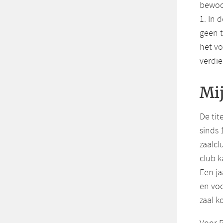
bewoog
1. In 
geen t
het vo
verdi
Mij
De tit
sinds
zaalcl
club k
Een ja
en voo
zaal k