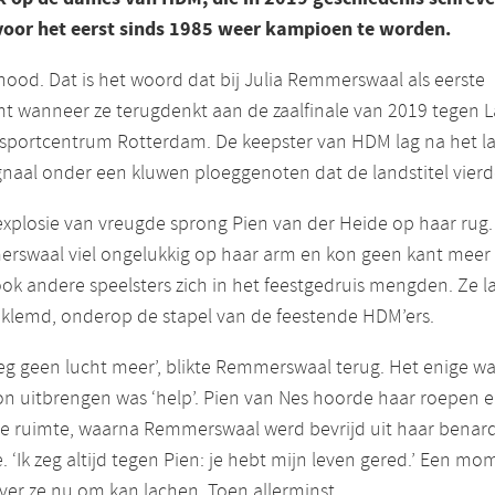
voor het eerst sinds 1985 weer kampioen te worden.
od. Dat is het woord dat bij Julia Remmerswaal als eerste
t wanneer ze terugdenkt aan de zaalfinale van 2019 tegen 
psportcentrum Rotterdam. De keepster van HDM lag na het la
ignaal onder een kluwen ploeggenoten dat de landstitel vierd
explosie van vreugde sprong Pien van der Heide op haar rug.
rswaal viel ongelukkig op haar arm en kon geen kant meer
ok andere speelsters zich in het feestgedruis mengden. Ze l
eklemd, onderop de stapel van de feestende HDM’ers.
eeg geen lucht meer’, blikte Remmerswaal terug. Het enige wa
n uitbrengen was ‘help’. Pien van Nes hoorde haar roepen 
e ruimte, waarna Remmerswaal werd bevrijd uit haar benar
e. ‘Ik zeg altijd tegen Pien: je hebt mijn leven gered.’ Een m
er ze nu om kan lachen. Toen allerminst.