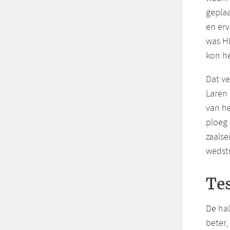
geplaa
en erv
was HD
kon he
Dat ve
Laren 
van he
ploeg 
zaalse
wedstr
Te
De ha
beter,