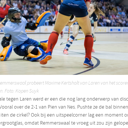
Remmerswaal probeert Maxime Kertsholt van Laren van het scoren
en. Foto: Kopen Suyk
ale tegen Laren werd er een die nog lang onderwerp van disc
 Vooral over de 2-1 van Pien van Nes. Pushte ze de bal binnen
iten de cirkel? Ook bij een uitspeelcorner lag een moment 
rgrootglas, omdat Remmerswaal te vroeg uit zou zijn gelopen