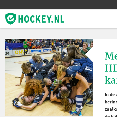
Me
HD
ka
In de
herin
zaalk
de bl