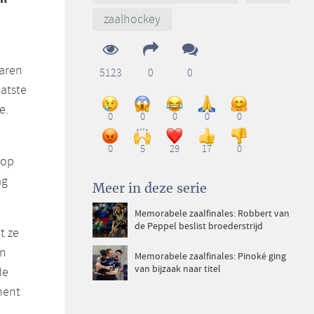
zaalhockey
Laren
5123
0
0
atste
e.
0
0
0
0
0
0
5
29
17
0
 op
ag
Meer in deze serie
Memorabele zaalfinales: Robbert van
de Peppel beslist broederstrijd
t ze
en
Memorabele zaalfinales: Pinoké ging
van bijzaak naar titel
de
oment