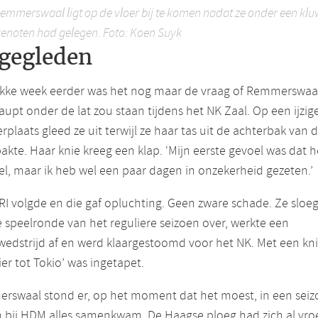
Remmerswaal ligt op de vloer bij te komen nadat ze onder een kl
enoten had gelegen. Foto: Koen Suyk
tgegleden
ikke week eerder was het nog maar de vraag of Remmerswaa
upt onder de lat zou staan tijdens het NK Zaal. Op een ijzig
rplaats gleed ze uit terwijl ze haar tas uit de achterbak van 
akte. Haar knie kreeg een klap. ‘Mijn eerste gevoel was dat h
l, maar ik heb wel een paar dagen in onzekerheid gezeten.’
I volgde en die gaf opluchting. Geen zware schade. Ze sloe
e speelronde van het reguliere seizoen over, werkte een
edstrijd af en werd klaargestoomd voor het NK. Met een kni
ier tot Tokio’ was ingetapet.
rswaal stond er, op het moment dat het moest, in een sei
 bij HDM alles samenkwam. De Haagse ploeg had zich al vro