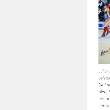
Julia 
belett
De fin
bleef.
net bu
een ve