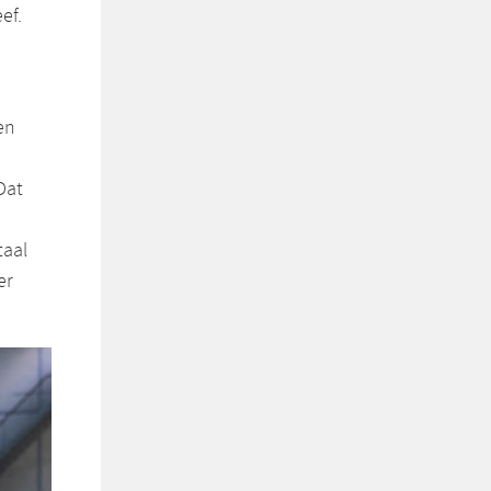
ef.
en
Dat
taal
er