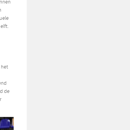
annen
n
duele
elft.
n
 het
end
ad de
r