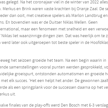
was gelegd. Na het coronajaar viel in de winter van 2022 alles
 Merkus en Brink waren vaste krachten bij Oranje Zaal. De se
eder dan ooit, met creatieve spelers als Marlon Landbrug en
s. En bovendien was er de Duitser Niklas Wellen. Geen
nternational, maar een fenomeen met snelheid en een verwo
 ‘Niklas liet waanzinnige dingen zien. Dat was heerlijk om te zi
 werd later ook uitgeroepen tot beste speler in de Hoofdkla
eweg het seizoen groeide het team. Na een begin waarin in
lende samenstellingen vooral punten werden gesprokkeld, v
idelijke groeispurt, ontstonden automatismen en groeide h
 met elk succes. ‘Het een helpt het ander. De gewonnen zaal
rde als een springplank voor de successen daarna op het vel
erkus uit.
halve finales van de play-offs werd Den Bosch met 6-3 versla