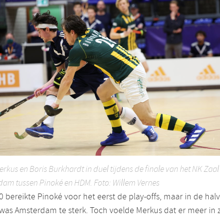
erkus en Boris Burkhardt in duel tijdens de finale van het NK Zaal
dam tussen Pinoké en HDM. Foto: Willem Vernes
0 bereikte Pinoké voor het eerst de play-offs, maar in de hal
 was Amsterdam te sterk. Toch voelde Merkus dat er meer in z