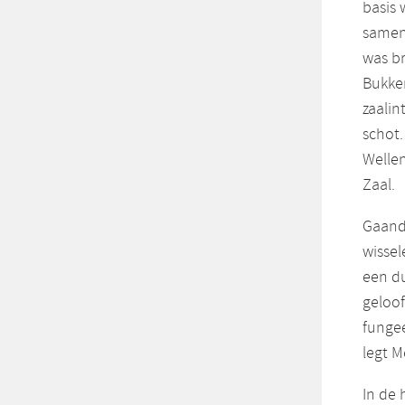
basis 
samen.
was br
Bukken
zaali
schot.
Wellen
Zaal.
Gaand
wisse
een du
geloof
fungee
legt M
In de 