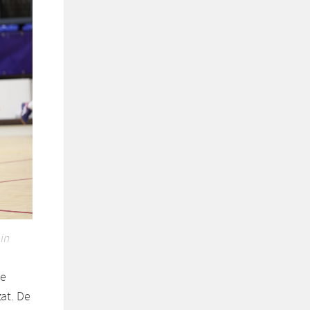
 in
ve
at. De