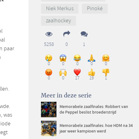
Niek Merkus
Pinoké
zaalhockey
el
bal
5258
0
1
en paar
n
0
0
0
0
0
0
0
17
19
1
llen.
Meer in deze serie
uwde.
Memorabele zaalfinales: Robbert van
de Peppel beslist broederstrijd
, was
riode
Memorabele zaalfinales: hoe HDM na 34
jaar weer kampioen werd
zegt