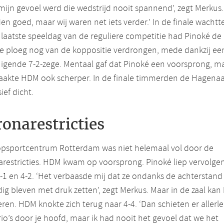
mijn gevoel werd die wedstrijd nooit spannend’, zegt Merkus. 
en goed, maar wij waren net iets verder.’ In de finale wacht
laatste speeldag van de reguliere competitie had Pinoké de
e ploeg nog van de koppositie verdrongen, mede dankzij ee
igende 7-2-zege. Mentaal gaf dat Pinoké een voorsprong, m
aakte HDM ook scherper. In de finale timmerden de Hagenaa
ief dicht.
onarestricties
opsportcentrum Rotterdam was niet helemaal vol door de
restricties. HDM kwam op voorsprong. Pinoké liep vervolgen
-1 en 4-2. ‘Het verbaasde mij dat ze ondanks de achterstand
ig bleven met druk zetten’, zegt Merkus. Maar in de zaal kan
eren. HDM knokte zich terug naar 4-4. ‘Dan schieten er allerle
io’s door je hoofd, maar ik had nooit het gevoel dat we het