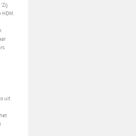
‘Zij
te HDM.
n
aar
rs
s uit
 het
i