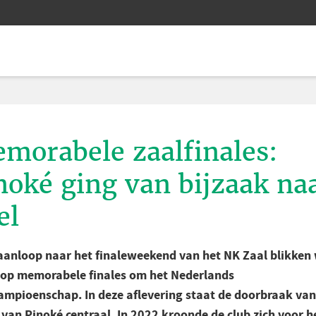
morabele zaalfinales:
noké ging van bijzaak na
el
 aanloop naar het finaleweekend van het NK Zaal blikken
 op memorabele finales om het Nederlands
ampioenschap. In deze aflevering staat de doorbraak van
 van Pinoké centraal. In 2022 kroonde de club zich voor h