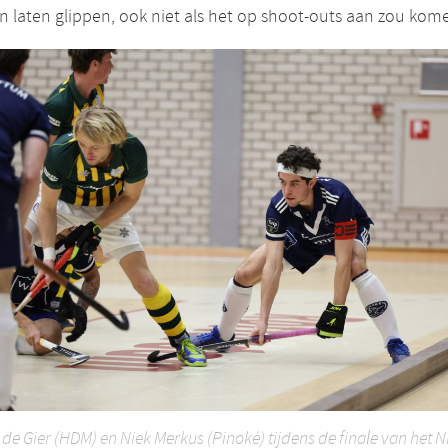
 laten glippen, ook niet als het op shoot-outs aan zou kome
 de Gier (HDM) en Niek Merkus (Pinoké) tijdens de finale van het 