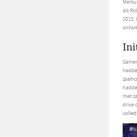
Merkus
als Ro
2015. 
ontwik
Ini
Samen
hadden
zaalho
hadden
met za
drive 
volled