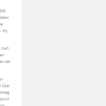
HDM.
Wellen
de.
. Hij
 hart
 en
an der
or
e Zaal
 sloeg
epunt.
bij