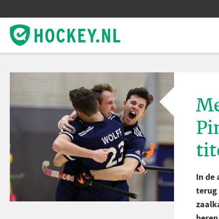
Me
Pi
tit
In de
terug
zaalk
heren