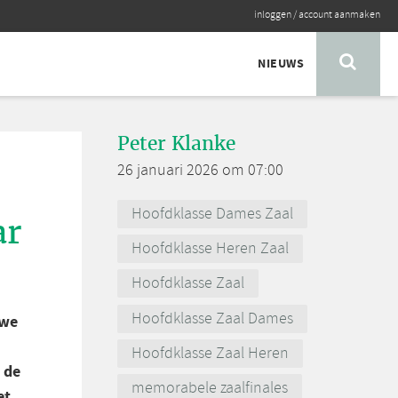
inloggen
/
account aanmaken
NIEUWS
Peter Klanke
26 januari 2026 om 07:00
Hoofdklasse Dames Zaal
ar
Hoofdklasse Heren Zaal
Hoofdklasse Zaal
Hoofdklasse Zaal Dames
 we
Hoofdklasse Zaal Heren
 de
memorabele zaalfinales
et