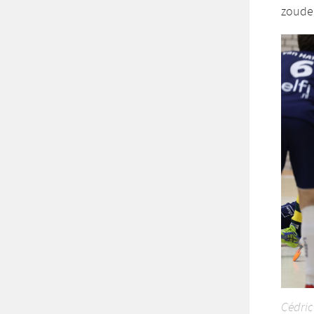
zouden
Cédric