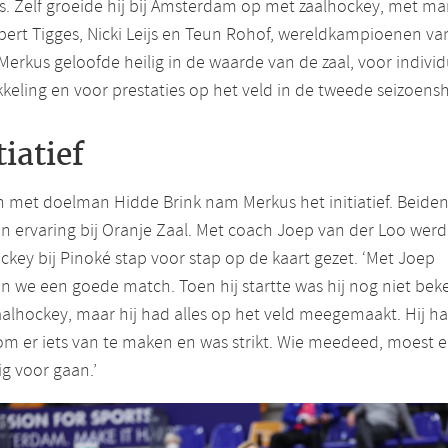
. Zelf groeide hij bij Amsterdam op met zaalhockey, met m
bert Tigges, Nicki Leijs en Teun Rohof, wereldkampioenen va
Merkus geloofde heilig in de waarde van de zaal, voor indivi
keling en voor prestaties op het veld in de tweede seizoensh
tiatief
 met doelman Hidde Brink nam Merkus het initiatief. Beide
 ervaring bij Oranje Zaal. Met coach Joep van der Loo werd
ckey bij Pinoké stap voor stap op de kaart gezet. ‘Met Joep
 we een goede match. Toen hij startte was hij nog niet bek
alhockey, maar hij had alles op het veld meegemaakt. Hij h
om er iets van te maken en was strikt. Wie meedeed, moest e
ig voor gaan.’