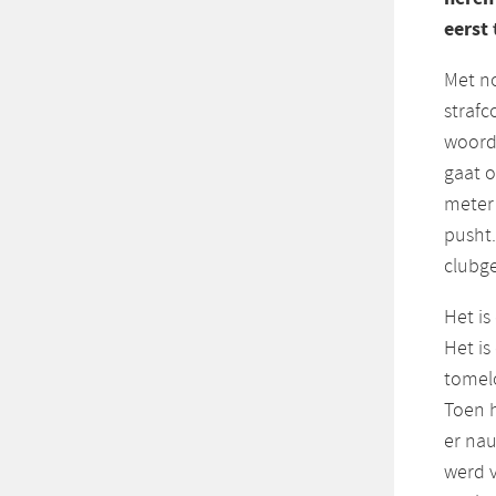
eerst
Met no
strafc
woorde
gaat o
meter 
pusht.
clubg
Het is
Het is
tomelo
Toen 
er nau
werd v