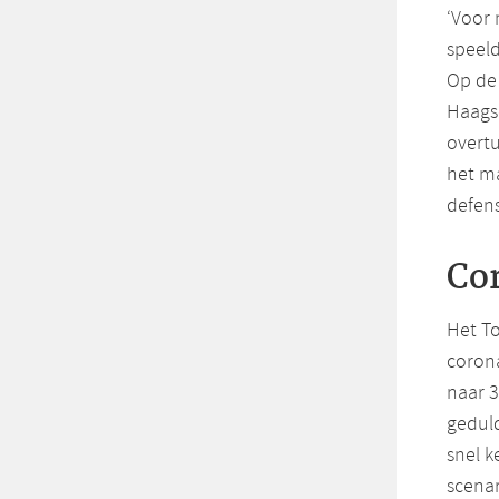
‘Voor 
speeld
Op de 
Haags
overtu
het m
defens
Cor
Het T
corona
naar 3
geduld
snel k
scenar