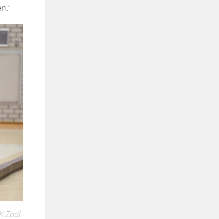
n.’
NK Zaal