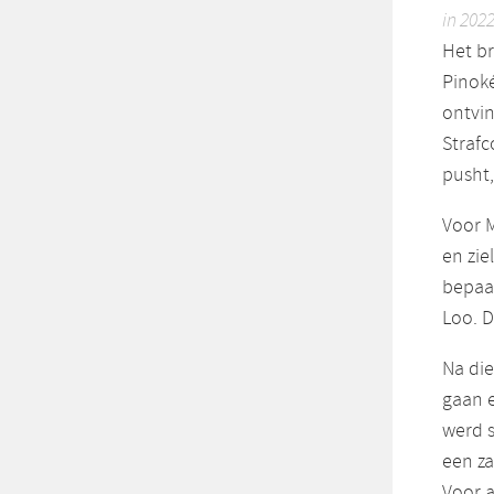
in 202
Het b
Pinoké
ontvin
Strafc
pusht,
Voor M
en zie
bepaal
Loo. D
Na die
gaan e
werd s
een za
Voor a