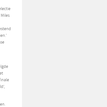
lectie
 Miles
estend
en.’
sse
olgde
et
finale
d’,
gen.