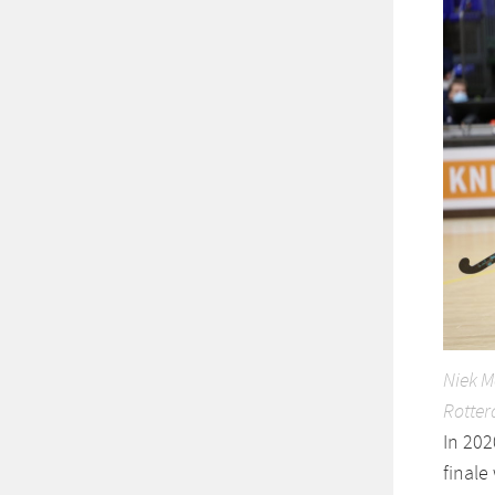
Niek M
Rotter
In 202
finale