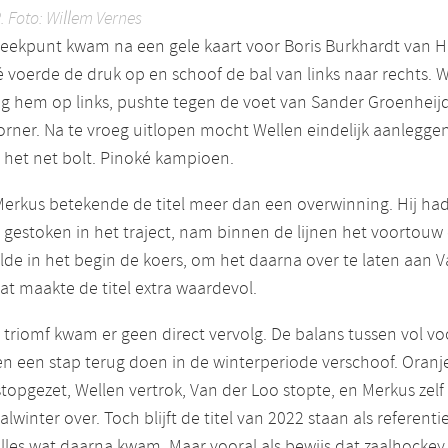
2. Foto: Willem Vernes
reekpunt kwam na een gele kaart voor Boris Burkhardt van 
 voerde de druk op en schoof de bal van links naar rechts. 
g hem op links, pushte tegen de voet van Sander Groenheij
orner. Na te vroeg uitlopen mocht Wellen eindelijk aanleggen
 het net bolt. Pinoké kampioen.
erkus betekende de titel meer dan een overwinning. Hij had
l gestoken in het traject, nam binnen de lijnen het voortouw
de in het begin de koers, om het daarna over te laten aan V
at maakte de titel extra waardevol.
 triomf kwam er geen direct vervolg. De balans tussen vol vo
n een stap terug doen in de winterperiode verschoof. Oranj
topgezet, Wellen vertrok, Van der Loo stopte, en Merkus zelf
alwinter over. Toch blijft de titel van 2022 staan als referenti
lles wat daarna kwam. Maar vooral als bewijs dat zaalhockey 