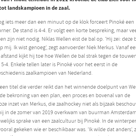
 tot landskampioen in de zaal.
g iets meer dan een minuut op de klok forceert Pinoké een
orner. De stand is 4-4. Er volgt een korte bespreking, maar ve
n zijn niet nodig. Niklas Wellen eist de bal op. ‘Hij zei: deze 
p mij. Ik wist genoeg’, zegt aanvoerder Niek Merkus. Vanaf e
afstand kijkt hij toe hoe Wellen de bal strak tegen de touwe
 5-4. Enkele tellen later is Pinoké voor het eerst in de
eschiedenis zaalkampioen van Nederland.
 een titel die verder reikt dan het winnende doelpunt van We
 de bekroning van een plan, een proces en bovenal van de
ze inzet van Merkus, die zaalhockey niet als bijzaak bescho
hij in de zomer van 2019 overkwam van buurman Amsterdam
welijks sprake van een zaalcultuur bij Pinoké. In de winterpe
ooral gekeken wie er beschikbaar was. ‘Ik wilde dat anders’, 