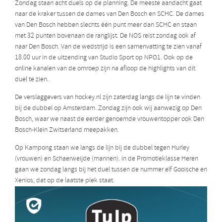
Zondag staan acht duels op de planning. De meeste aandacht gaat
naar de kraker tussen de dames van Den Bosch en SCHC. De dames
van Den Bosch hebben slechts één punt meer dan SCHC en staan
met 32 punten bovenaan de ranglijst. De NOS reist zondag ook af
naar Den Bosch. Van de wedstrijd is een samenvatting te zien vanaf
18.00 uur in de uitzending van Studio Sport op NPO1. Ook op de
online kanalen van de omroep zijn na afloop de highlights van dit
duel te zien.
De verslaggevers van hockey.nl zijn zaterdag langs de lijn te vinden
bij de dubbel op Amsterdam. Zondag zijn ook wij aanwezig op Den
Bosch, waar we naast de eerder genoemde vrouwentopper ook Den
Bosch-Klein Zwitserland meepakken.
Op Kampong staan we langs de lijn bij de dubbel tegen Hurley
(vrouwen) en Schaerweijde (mannen). In de Promotieklasse Heren
gaan we zondag langs bij het duel tussen de nummer elf Gooische en
Xenios, dat op de laatste plek staat.