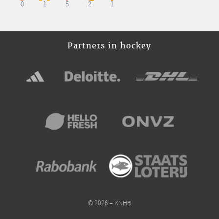
0
1
5
2
1
Partners in hockey
© 2026 – KNHB