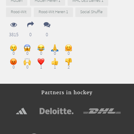
Huizen
Huizen Heren 1
MHC DES Dames 1
Rood-Wit
Rood-Wit Heren 1
Social Shuffle
3815
0
0
0
0
0
0
0
0
0
1
1
2
Partners in hockey