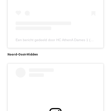
Een bericht gedeeld door HC AthenA Dames 1 (@athenadames1)
Noord-Oost-Midden