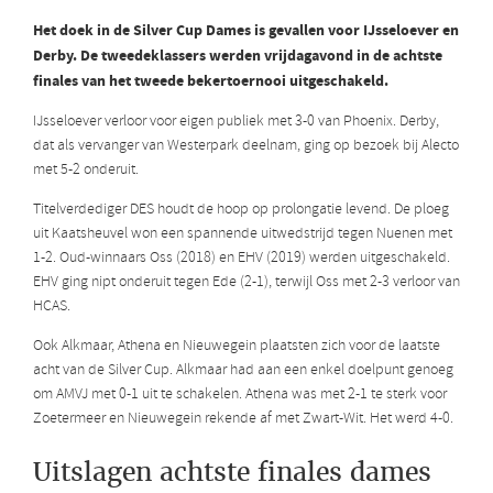
Het doek in de Silver Cup Dames is gevallen voor IJsseloever en
Derby. De tweedeklassers werden vrijdagavond in de achtste
finales van het tweede bekertoernooi uitgeschakeld.
IJsseloever verloor voor eigen publiek met 3-0 van Phoenix. Derby,
dat als vervanger van Westerpark deelnam, ging op bezoek bij Alecto
met 5-2 onderuit.
Titelverdediger DES houdt de hoop op prolongatie levend. De ploeg
uit Kaatsheuvel won een spannende uitwedstrijd tegen Nuenen met
1-2. Oud-winnaars Oss (2018) en EHV (2019) werden uitgeschakeld.
EHV ging nipt onderuit tegen Ede (2-1), terwijl Oss met 2-3 verloor van
HCAS.
Ook Alkmaar, Athena en Nieuwegein plaatsten zich voor de laatste
acht van de Silver Cup. Alkmaar had aan een enkel doelpunt genoeg
om AMVJ met 0-1 uit te schakelen. Athena was met 2-1 te sterk voor
Zoetermeer en Nieuwegein rekende af met Zwart-Wit. Het werd 4-0.
Uitslagen achtste finales dames