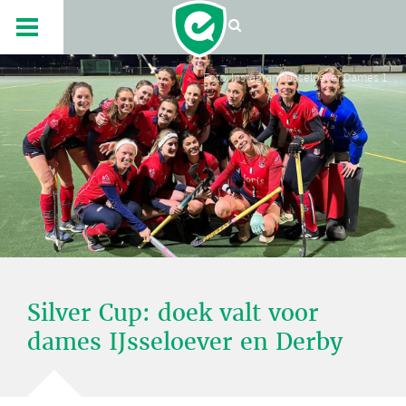
Foto: Instagram IJsseloever Dames 1
Silver Cup: doek valt voor
dames IJsseloever en Derby