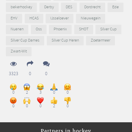
bekerhockey
Derby
DES
Dordrecht
Ede
EHV
HCAS
IJsseloever
Nieuwegein
Nuenen
Oss
Phoenix
SHOT
Silver Cup
Silver Cup Dames
Silver Cup Heren
Zoetermeer
Zwart-Wit
3323
0
0
0
2
3
0
0
0
0
0
2
0
Partners in hockey