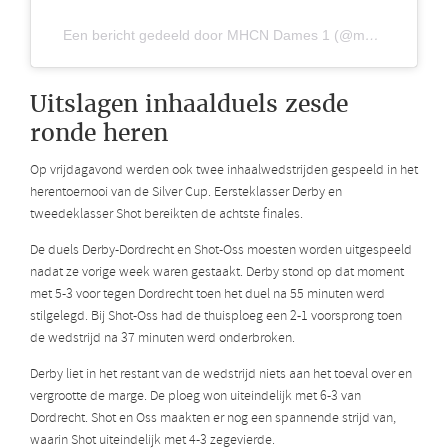
Een bericht gedeeld door MHCN Dames 1 (@mhcndames1)
Uitslagen inhaalduels zesde
ronde heren
Op vrijdagavond werden ook twee inhaalwedstrijden gespeeld in het
herentoernooi van de Silver Cup. Eersteklasser Derby en
tweedeklasser Shot bereikten de achtste finales.
De duels Derby-Dordrecht en Shot-Oss moesten worden uitgespeeld
nadat ze vorige week waren gestaakt. Derby stond op dat moment
met 5-3 voor tegen Dordrecht toen het duel na 55 minuten werd
stilgelegd. Bij Shot-Oss had de thuisploeg een 2-1 voorsprong toen
de wedstrijd na 37 minuten werd onderbroken.
Derby liet in het restant van de wedstrijd niets aan het toeval over en
vergrootte de marge. De ploeg won uiteindelijk met 6-3 van
Dordrecht. Shot en Oss maakten er nog een spannende strijd van,
waarin Shot uiteindelijk met 4-3 zegevierde.