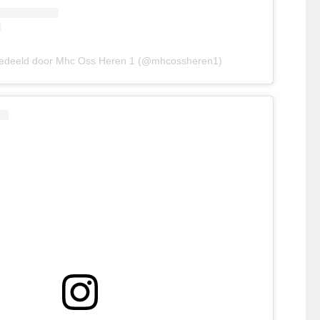
gedeeld door Mhc Oss Heren 1 (@mhcossheren1)