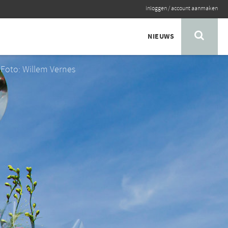
inloggen
/
account aanmaken
NIEUWS
Foto: Willem Vernes