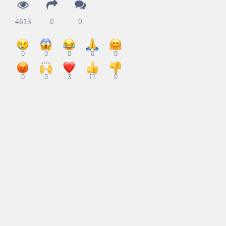
4613
0
0
0
0
0
0
0
0
0
3
11
0