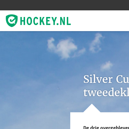
Silver C
tweedekla
De drie overgebleven