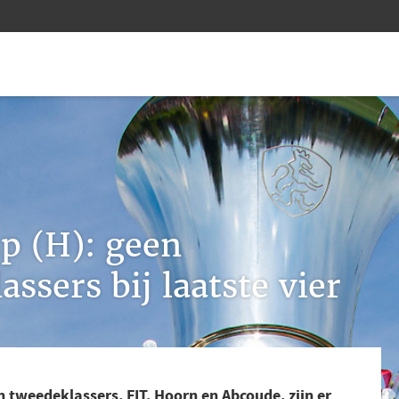
up (H): geen
ssers bij laatste vier
 tweedeklassers, FIT, Hoorn en Abcoude, zijn er