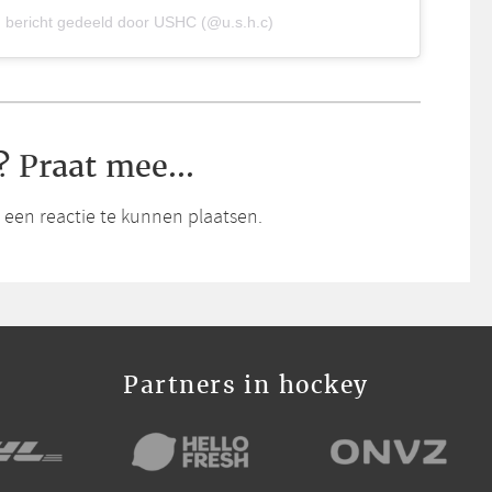
 bericht gedeeld door USHC (@u.s.h.c)
? Praat mee...
een reactie te kunnen plaatsen.
Partners in hockey