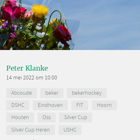
Peter Klanke
14 mei 2022 om 10:00
Abcoude
beker
bekerhockey
DSHC
Eindhoven
FIT
Hoorn
Houten
Oss
Silver Cup
Silver Cup Heren
USHC