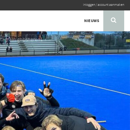
inloggen
/
account aanmaken
NIEUWS
nstagram ghbsheren1