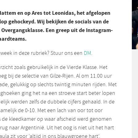
Hattem en op Ares tot Leonidas, het afgelopen
op gehockeyd. Wij bekijken de socials van de
e Overgangsklasse. Een greep uit de Instagram-
daardteams.
week in deze rubriek?
Stuur ons een
DM
.
icht zoals gebruikelijk in de Vierde Klasse. Het
eg bij de selectie van Gilze-Rijen. Al om 11.00 uur
de, gelukkig op slechts twintig minuten rijden. Met
oghoeken ging het na een stroeve start beter lopen
ndelijk werden zelfs de dubbele cijfers gehaald. In de
namelijk de 0-10. Met een lach van oor tot oor
rs de kleedkamer op waar afscheid werd genomen
erug naar Argentinië. Uit het oog is niet uit het hart
Paula zit voor ‘altijd in ons blauwgroene hart’.