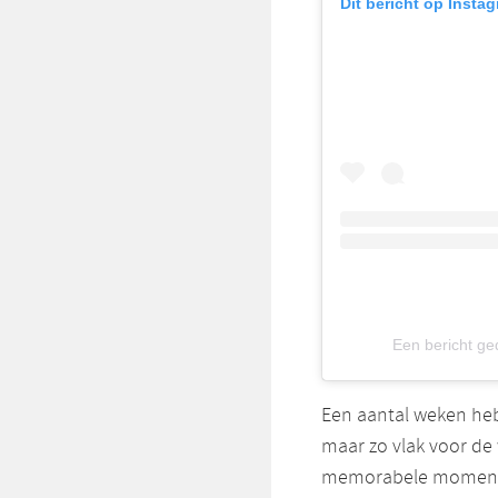
Dit bericht op Insta
Een bericht g
Een aantal weken he
maar zo vlak voor de
memorabele momente