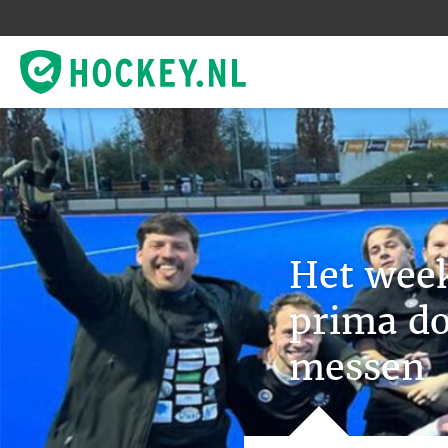
Het week
prima do
messen