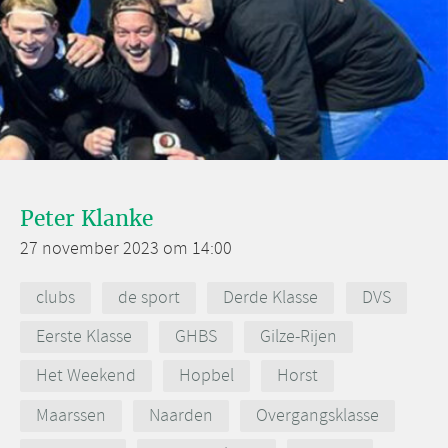
Peter Klanke
27 november 2023 om 14:00
clubs
de sport
Derde Klasse
DVS
Eerste Klasse
GHBS
Gilze-Rijen
Het Weekend
Hopbel
Horst
Maarssen
Naarden
Overgangsklasse