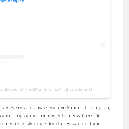
gram bekijken
edeeld door M.H.V. DVS Heren 1 (@mhvdvsheren1)
bben we onze nieuwsgierigheid kunnen beteugelen,
 winterstop zijn we toch weer benieuwd naar de
n en de vakkundige douchetest van de dames