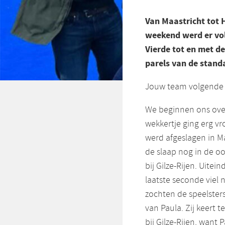
Van Maastricht tot 
weekend werd er vol
Vierde tot en met d
parels van de stan
Jouw team volgende 
We beginnen ons overz
wekkertje ging erg vro
werd afgeslagen in Ma
de slaap nog in de o
bij Gilze-Rijen. Uitei
laatste seconde viel 
zochten de speelste
van Paula. Zij keert t
bij Gilze-Rijen, want 