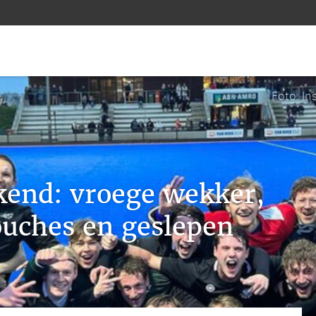
Foto: I
end: vroege wekker,
uches en geslepen