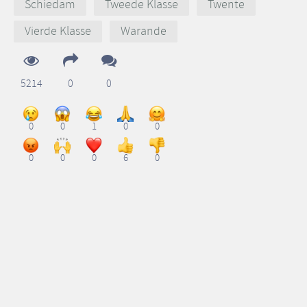
Schiedam
Tweede Klasse
Twente
Vierde Klasse
Warande
5214
0
0
0
0
1
0
0
0
0
0
6
0