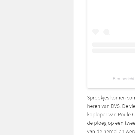
Een berich
Sprookjes komen soms
heren van DVS. De vi
koploper van Poule C,
de ploeg op een twee
van de hemel en werd