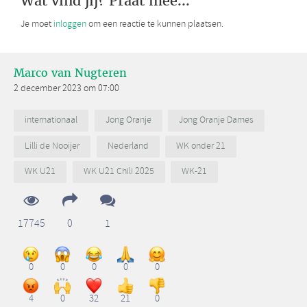
Wat vind jij? Praat mee...
Je moet
inloggen
om een reactie te kunnen plaatsen.
Marco van Nugteren
2 december 2023 om 07:00
internationaal
Jong Oranje
Jong Oranje Dames
Lilli de Nooijer
Nederland
WK onder 21
WK U21
WK U21 Chili 2025
WK-21
17745
0
1
0
0
0
0
0
4
0
32
21
0