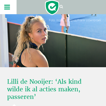
Foto: Worldsportpics/Frank Uijlenbroek
Lilli de Nooijer: ‘Als kind
wilde ik al acties maken,
passeren’