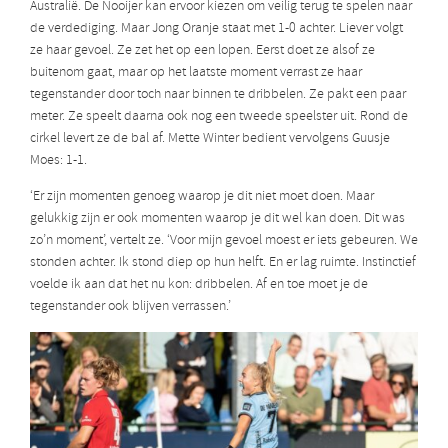
Australië. De Nooijer kan ervoor kiezen om veilig terug te spelen naar
de verdediging. Maar Jong Oranje staat met 1-0 achter. Liever volgt
ze haar gevoel. Ze zet het op een lopen. Eerst doet ze alsof ze
buitenom gaat, maar op het laatste moment verrast ze haar
tegenstander door toch naar binnen te dribbelen. Ze pakt een paar
meter. Ze speelt daarna ook nog een tweede speelster uit. Rond de
cirkel levert ze de bal af. Mette Winter bedient vervolgens Guusje
Moes: 1-1.
‘Er zijn momenten genoeg waarop je dit niet moet doen. Maar
gelukkig zijn er ook momenten waarop je dit wel kan doen. Dit was
zo’n moment’, vertelt ze. ‘Voor mijn gevoel moest er iets gebeuren. We
stonden achter. Ik stond diep op hun helft. En er lag ruimte. Instinctief
voelde ik aan dat het nu kon: dribbelen. Af en toe moet je de
tegenstander ook blijven verrassen.’