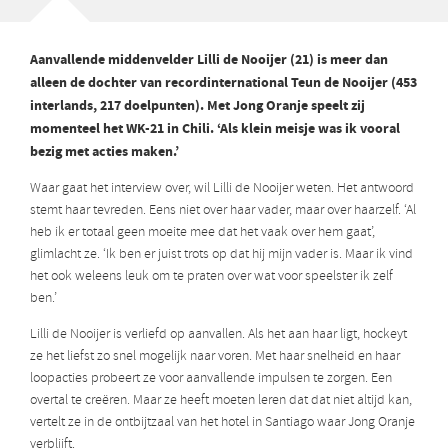
Aanvallende middenvelder Lilli de Nooijer (21) is meer dan
alleen de dochter van recordinternational Teun de Nooijer (453
interlands, 217 doelpunten). Met Jong Oranje speelt zij
momenteel het WK-21 in Chili. ‘Als klein meisje was ik vooral
bezig met acties maken.’
Waar gaat het interview over, wil Lilli de Nooijer weten. Het antwoord
stemt haar tevreden. Eens niet over haar vader, maar over haarzelf. ‘Al
heb ik er totaal geen moeite mee dat het vaak over hem gaat’,
glimlacht ze. ‘Ik ben er juist trots op dat hij mijn vader is. Maar ik vind
het ook weleens leuk om te praten over wat voor speelster ik zelf
ben.’
Lilli de Nooijer is verliefd op aanvallen. Als het aan haar ligt, hockeyt
ze het liefst zo snel mogelijk naar voren. Met haar snelheid en haar
loopacties probeert ze voor aanvallende impulsen te zorgen. Een
overtal te creëren. Maar ze heeft moeten leren dat dat niet altijd kan,
vertelt ze in de ontbijtzaal van het hotel in Santiago waar Jong Oranje
verblijft.