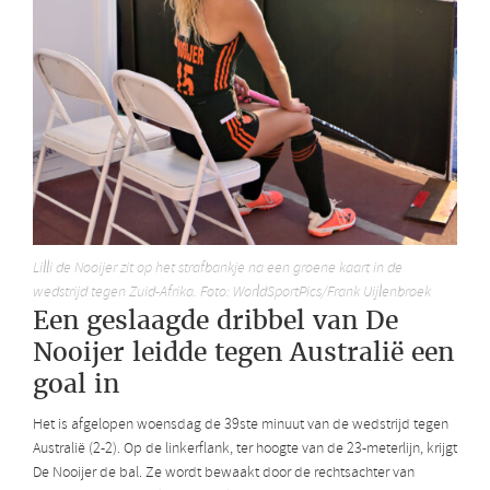
Lilli de Nooijer zit op het strafbankje na een groene kaart in de
wedstrijd tegen Zuid-Afrika. Foto: WorldSportPics/Frank Uijlenbroek
Een geslaagde dribbel van De
Nooijer leidde tegen Australië een
goal in
Het is afgelopen woensdag de 39ste minuut van de wedstrijd tegen
Australië (2-2). Op de linkerflank, ter hoogte van de 23-meterlijn, krijgt
De Nooijer de bal. Ze wordt bewaakt door de rechtsachter van