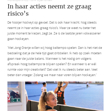
WorldSportPics/Frank Uijlenbroek
In haar acties neemt ze graag
risico’s
De Nooijer hockeyt op gevoel. Dat is ook haar kracht. Nog steeds
neemt ze in haar acties graag risico’s. Maar ze weet nu beter het
juiste moment te kiezen, zegt ze. Ze is de laatste jaren volwassener
gaan hockeyen.
‘Met Jong Oranje willen wij hoog baltempo spelen. Dan is het niet de
bedoeling dat je de hele tijd gaat dribbelen. Ik heb op zoek moeten
gaan naar de juiste balans. Wanneer is het nodig om volgens
afspraak hoog baltempo te blijven spelen? En wanneer is er wél
ruimte voor mijn creativiteit? Dat voel ik nu steeds beter aan. Veel
beter dan vroeger. Zolang we maar naar voren blijven hockeyen.’