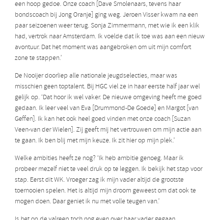
een hoop gedoe. Onze coach [Dave Smolenaars, tevens haar
bondscoach bij Jong Oranje] ging weg. Jeroen Visser kwam na een
paar seizoenen weer terug. Sonja Zimmermann, met wie ik een klik
had, vertrok naar Amsterdam. Ik voelde dat ik toe was aan een nieuw
avontuur. Dat het moment was aangebroken om uit mijn comfort
zone te stappen.’
De Nooijer doorliep alle nationale jeugdselecties, maar was
misschien geen toptalent. Bij HGC viel ze in haar eerste half jaar wel
gelijk op. ‘Dat hoor ik wel vaker. De nieuwe omgeving heeft me goed
gedaan. Ik leer veel van Eva [Drummond-De Goede] en Margot [van
Geffen]. Ik kan het ook heel goed vinden met onze coach [Suzan
Veen-van der Wielen]. Zij geeft mij het vertrouwen om mijn actie aan
te gaan. Ik ben blij met mijn keuze. Ik zit hier op mijn plek.’
Welke ambities heeft ze nog? ‘Ik heb ambitie genoeg. Maar ik
probeer mezelf niet te veel druk op te leggen. Ik bekijk het stap voor
stap. Eerst dit WK. Vroeger zag ik mijn vader altijd de grootste
toernooien spelen. Het is altijd mijn droom geweest om dat ook te
mogen doen. Daar geniet ik nu met volle teugen van.’
Is het op de valreep toch nog even over haar vader gegaan.