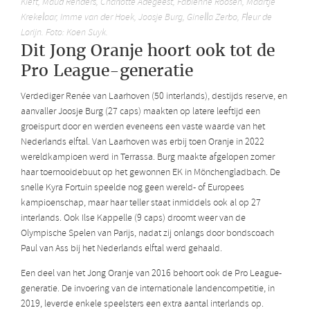
Kieft, Maud Renders, Charlotte Adegeest, Fabienne Roosen, Maartje
Krekelaar, Imme van der Hoek, Joosje Burg, Ginella Zerbo, Fleur de
Lorijn. Foto: Koen Suyk.
Dit Jong Oranje hoort ook tot de
Pro League-generatie
Verdediger Renée van Laarhoven (50 interlands), destijds reserve, en
aanvaller Joosje Burg (27 caps) maakten op latere leeftijd een
groeispurt door en werden eveneens een vaste waarde van het
Nederlands elftal. Van Laarhoven was erbij toen Oranje in 2022
wereldkampioen werd in Terrassa. Burg maakte afgelopen zomer
haar toernooidebuut op het gewonnen EK in Mönchengladbach. De
snelle Kyra Fortuin speelde nog geen wereld- of Europees
kampioenschap, maar haar teller staat inmiddels ook al op 27
interlands. Ook Ilse Kappelle (9 caps) droomt weer van de
Olympische Spelen van Parijs, nadat zij onlangs door bondscoach
Paul van Ass bij het Nederlands elftal werd gehaald.
Een deel van het Jong Oranje van 2016 behoort ook de Pro League-
generatie. De invoering van de internationale landencompetitie, in
2019, leverde enkele speelsters een extra aantal interlands op.