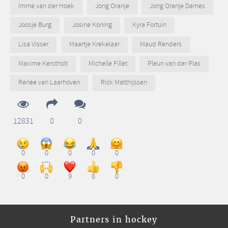
Imme van der Hoek
Jong Oranje
Jong Oranje Dames
Joosje Burg
Josine Koning
Kyra Fortuin
Lisa Visser
Maartje Krekelaar
Maud Renders
Maxime Kerstholt
Michelle Fillet
Pleun van der Plas
Renée van Laarhoven
Rick Matthijssen
12831
0
0
0
0
0
0
0
0
0
9
8
0
Partners in hockey