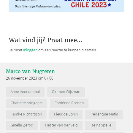
Wat vind jij? Praat mee...
Je moet
inloggen
om een reactie te kunnen plaatsen.
Marco van Nugteren
26 november 2023 om 07:00
Anne Veenendaal
Carmen Wijsman
Charlotte Adegeest
Fabiënne Roosen
Famke Richardson
Fleur de Lorijn
Frédérique Matla
Ginella Zerbo
Hester van der Veld
Ilse Kappelle