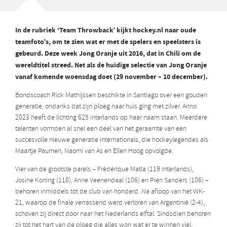
In de rubriek ‘Team Throwback’ kijkt hockey.nl naar oude
teamfoto’s, om te zien wat er met de spelers en speelsters is
gebeurd. Deze week Jong Oranje uit 2016, dat in Chili om de
wereldtitel streed. Net als de huidige selectie van Jong Oranje
vanaf komende woensdag doet (29 november – 10 december).
Bondscoach Rick Mathijssen beschikte in Santiago over een gouden
generatie, ondanks dat zijn ploeg naar huis ging met zilver. Anno
2023 heeft de lichting 625 interlands op haar naam staan. Meerdere
talenten vormden al snel een deel van het geraamte van een
succesvolle nieuwe generatie internationals, die hockeylegendes als
Maartje Paumen, Naomi van As en Ellen Hoog opvolgde.
Vier van de grootste parels – Frédéríque Matla (119 interlands),
Josine Koning (118), Anne Veenendaal (106) en Pien Sanders (106) –
behoren inmiddels tot de club van honderd. Na afloop van het WK-
21, waarop de finale verrassend werd verloren van Argentinië (2-4),
schoven zij direct door naar het Nederlands elftal. Sindsdien behoren
zij tot het hart van de ploeg die alles won wat er te winnen viel,