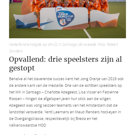
Nederland eindigde op WK-21 in Santiago als tweede. Foto: Robert
Sanders
Opvallend: drie speelsters zijn al
gestopt
Behalve al het daverende succes kent het Jong Oranje van 2016 ook
de andere kant van de medaille. Drie van de achttien speelsters op
het WK in Santiago – Charlotte Adegeest, Lisa Visser en Fabienne
Roosen – hingen de afgelopen jaren hun stick aan de wilgen.
Adegeest was vorig seizoen teamarts van het Amsterdam dat de
landstitel veroverde. Yentl Leemans en Maud Renders hockeyen in
de Overgangsklasse, respectievelijk bij Breda en het
Valkenswaardse HOD.