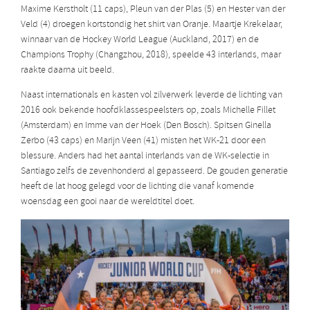
Maxime Kerstholt (11 caps), Pleun van der Plas (5) en Hester van der
Veld (4) droegen kortstondig het shirt van Oranje. Maartje Krekelaar,
winnaar van de Hockey World League (Auckland, 2017) en de
Champions Trophy (Changzhou, 2018), speelde 43 interlands, maar
raakte daarna uit beeld.
Naast internationals en kasten vol zilverwerk leverde de lichting van
2016 ook bekende hoofdklassespeelsters op, zoals Michelle Fillet
(Amsterdam) en Imme van der Hoek (Den Bosch). Spitsen Ginella
Zerbo (43 caps) en Marijn Veen (41) misten het WK-21 door een
blessure. Anders had het aantal interlands van de WK-selectie in
Santiago zelfs de zevenhonderd al gepasseerd. De gouden generatie
heeft de lat hoog gelegd voor de lichting die vanaf komende
woensdag een gooi naar de wereldtitel doet.