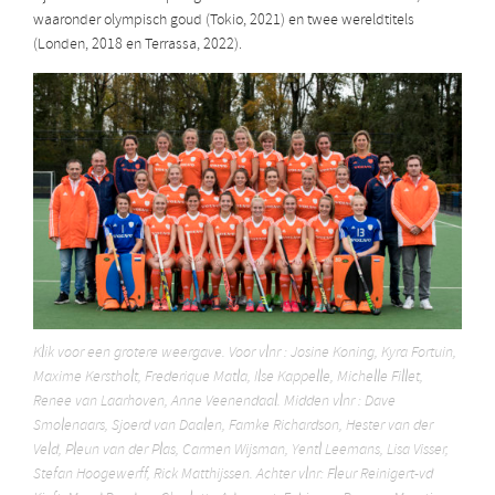
waaronder olympisch goud (Tokio, 2021) en twee wereldtitels
(Londen, 2018 en Terrassa, 2022).
Klik voor een grotere weergave
. Voor vlnr : Josine Koning, Kyra Fortuin,
Maxime Kerstholt, Frederique Matla, Ilse Kappelle, Michelle Fillet,
Renee van Laarhoven, Anne Veenendaal. Midden vlnr : Dave
Smolenaars, Sjoerd van Daalen, Famke Richardson, Hester van der
Veld, Pleun van der Plas, Carmen Wijsman, Yentl Leemans, Lisa Visser,
Stefan Hoogewerff, Rick Matthijssen. Achter vlnr: Fleur Reinigert-vd