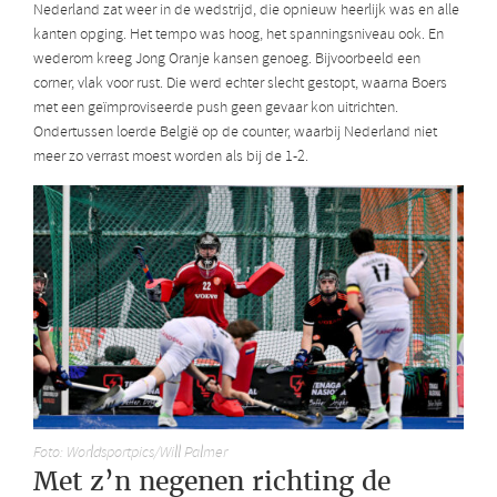
Nederland zat weer in de wedstrijd, die opnieuw heerlijk was en alle
kanten opging. Het tempo was hoog, het spanningsniveau ook. En
wederom kreeg Jong Oranje kansen genoeg. Bijvoorbeeld een
corner, vlak voor rust. Die werd echter slecht gestopt, waarna Boers
met een geïmproviseerde push geen gevaar kon uitrichten.
Ondertussen loerde België op de counter, waarbij Nederland niet
meer zo verrast moest worden als bij de 1-2.
Foto: Worldsportpics/Will Palmer
Met z’n negenen richting de