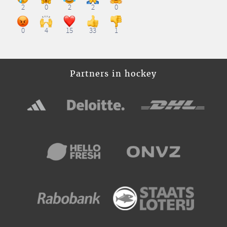
2
0
2
2
0
0
4
15
33
1
Partners in hockey