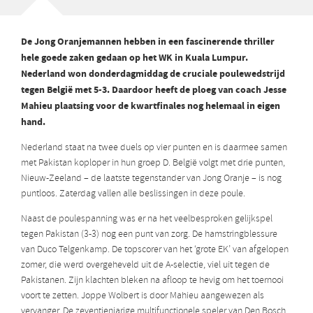
De Jong Oranjemannen hebben in een fascinerende thriller
hele goede zaken gedaan op het WK in Kuala Lumpur.
Nederland won donderdagmiddag de cruciale poulewedstrijd
tegen België met 5-3. Daardoor heeft de ploeg van coach Jesse
Mahieu plaatsing voor de kwartfinales nog helemaal in eigen
hand.
Nederland staat na twee duels op vier punten en is daarmee samen
met Pakistan koploper in hun groep D. België volgt met drie punten,
Nieuw-Zeeland – de laatste tegenstander van Jong Oranje – is nog
puntloos. Zaterdag vallen alle beslissingen in deze poule.
Naast de poulespanning was er na het veelbesproken gelijkspel
tegen Pakistan (3-3) nog een punt van zorg. De hamstringblessure
van Duco Telgenkamp. De topscorer van het ‘grote EK’ van afgelopen
zomer, die werd overgeheveld uit de A-selectie, viel uit tegen de
Pakistanen. Zijn klachten bleken na afloop te hevig om het toernooi
voort te zetten. Joppe Wolbert is door Mahieu aangewezen als
vervanger. De zeventienjarige multifunctionele speler van Den Bosch