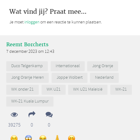
Wat vind jij? Praat mee...
Je moet
inloggen
om een reactie te kunnen plaatsen.
Reemt Borcherts
7 december 2023 om 12:43
Duco Telgenkamp
internationaal
Jong Oranje
Jong Oranje Heren
Joppe Wolbert
Nederland
WK onder 21
WK U21
WK U21 Maleisië
WK-21
WK-21 Kuala Lumpur
39275
0
0