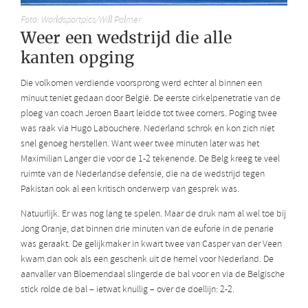
Foto: Worldsportpics/Will Palmer
Weer een wedstrijd die alle
kanten opging
Die volkomen verdiende voorsprong werd echter al binnen een
minuut teniet gedaan door België. De eerste cirkelpenetratie van de
ploeg van coach Jeroen Baart leidde tot twee corners. Poging twee
was raak via Hugo Labouchere. Nederland schrok en kon zich niet
snel genoeg herstellen. Want weer twee minuten later was het
Maximilian Langer die voor de 1-2 tekenende. De Belg kreeg te veel
ruimte van de Nederlandse defensie, die na de wedstrijd tegen
Pakistan ook al een kritisch onderwerp van gesprek was.
Natuurlijk. Er was nog lang te spelen. Maar de druk nam al wel toe bij
Jong Oranje, dat binnen drie minuten van de euforie in de penarie
was geraakt. De gelijkmaker in kwart twee van Casper van der Veen
kwam dan ook als een geschenk uit de hemel voor Nederland. De
aanvaller van Bloemendaal slingerde de bal voor en via de Belgische
stick rolde de bal – ietwat knullig – over de doellijn: 2-2.