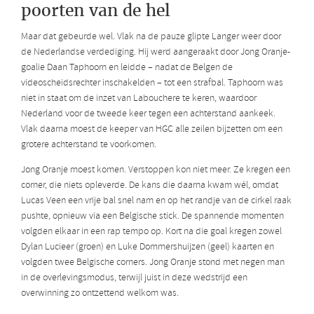
poorten van de hel
Maar dat gebeurde wel. Vlak na de pauze glipte Langer weer door
de Nederlandse verdediging. Hij werd aangeraakt door Jong Oranje-
goalie Daan Taphoorn en leidde – nadat de Belgen de
videoscheidsrechter inschakelden – tot een strafbal. Taphoorn was
niet in staat om de inzet van Labouchere te keren, waardoor
Nederland voor de tweede keer tegen een achterstand aankeek.
Vlak daarna moest de keeper van HGC alle zeilen bijzetten om een
grotere achterstand te voorkomen.
Jong Oranje moest komen. Verstoppen kon niet meer. Ze kregen een
corner, die niets opleverde. De kans die daarna kwam wél, omdat
Lucas Veen een vrije bal snel nam en op het randje van de cirkel raak
pushte, opnieuw via een Belgische stick. De spannende momenten
volgden elkaar in een rap tempo op. Kort na die goal kregen zowel
Dylan Lucieer (groen) en Luke Dommershuijzen (geel) kaarten en
volgden twee Belgische corners. Jong Oranje stond met negen man
in de overlevingsmodus, terwijl juist in deze wedstrijd een
overwinning zo ontzettend welkom was.