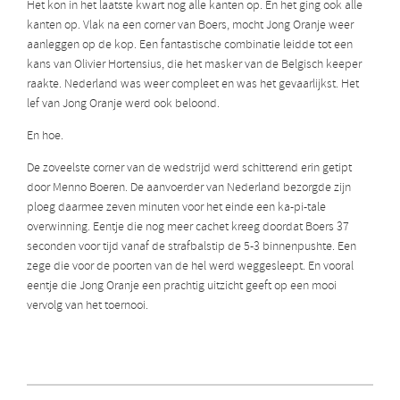
Het kon in het laatste kwart nog alle kanten op. En het ging ook alle
kanten op. Vlak na een corner van Boers, mocht Jong Oranje weer
aanleggen op de kop. Een fantastische combinatie leidde tot een
kans van Olivier Hortensius, die het masker van de Belgisch keeper
raakte. Nederland was weer compleet en was het gevaarlijkst. Het
lef van Jong Oranje werd ook beloond.
En hoe.
De zoveelste corner van de wedstrijd werd schitterend erin getipt
door Menno Boeren. De aanvoerder van Nederland bezorgde zijn
ploeg daarmee zeven minuten voor het einde een ka-pi-tale
overwinning. Eentje die nog meer cachet kreeg doordat Boers 37
seconden voor tijd vanaf de strafbalstip de 5-3 binnenpushte. Een
zege die voor de poorten van de hel werd weggesleept. En vooral
eentje die Jong Oranje een prachtig uitzicht geeft op een mooi
vervolg van het toernooi.