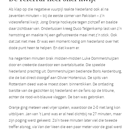
Als klap op die negatieve vuurpijl raakte Nederland ook al na
zeventien minuten – bij de eerste corner van Pakistan – z’n
videoreferral kwijt. Jong Oranje hockeyde tegen zichzelf en baalde
daar zichtbaar van. Ondertussen kreeg Duco Telgenkamp last van z’n
hamstring en maakte hij een gefrustreerde maai met z’n stick. Ook
dat zat niet mee. Er was een moment nodig om Nederland over het
dode punt heen te helpen. En dat kwam er.
Na negentien minuten brak midden-midden Luke Dommershuijzen
door en creëerde daardoor een overtalsituatie. Die speelde
Nederland prachtig uit. Dommershuijzen bediende Boris Aardenburg,
die de bal direct doorgaf aan Olivier Hortensius. De spits van
Rotterdam deed wat-ie moest doen: binnentikken. De ontlading
barstte van de gezichten bij Nederland en de fans op de tribune,
achter de rood-wit-blauwe vlaggen. De ban was gebroken.
Oranje ging meteen veel vrijer spelen, waardoor de 2-0 niet lang kon
uitblijven. Jan van ’t Land was er al heel dichtbij na 27 minuten, maar
zijn poging werd gekeerd. Zo’n twee minuten later viel die tweede
treffer alsnog, via Van der Veen die een paar meter voor de goal werd