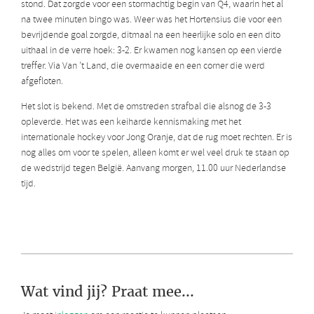
stond. Dat zorgde voor een stormachtig begin van Q4, waarin het al
na twee minuten bingo was. Weer was het Hortensius die voor een
bevrijdende goal zorgde, ditmaal na een heerlijke solo en een dito
uithaal in de verre hoek: 3-2. Er kwamen nog kansen op een vierde
treffer. Via Van ’t Land, die overmaaide en een corner die werd
afgefloten.
Het slot is bekend. Met de omstreden strafbal die alsnog de 3-3
opleverde. Het was een keiharde kennismaking met het
internationale hockey voor Jong Oranje, dat de rug moet rechten. Er is
nog alles om voor te spelen, alleen komt er wel veel druk te staan op
de wedstrijd tegen België. Aanvang morgen, 11.00 uur Nederlandse
tijd.
Wat vind jij? Praat mee...