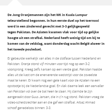
De Jong Oranjemannen zijn het WK in Kuala Lumpur
teleurstellend begonnen. In hun eerste duel op het toernooi
werd in een zinderend gevecht met 3-3 gelijkgespeeld
tegen Pakistan. De Aziaten kwamen vlak voor tijd op gelijke
hoogte uit een strafbal. Nederland heeft weinig tijd om bij te
komen van de veldslag, want donderdag wacht België alweer in
het tweede pouleduel.
Er gebeurde werkelijk van alles in de slotfase tussen Nederland en
Pakistan. Oranje stond vijf minuten voor tijd nog op een 3-2
voorsprong. Kreeg zelfs kansen op een vierde goal. Pakistan haalde
alles uit de kast om de enerverende wedstrijd voor de zoveelste
maal te keren. Er kwam nog een gele kaart voor de Aziaten na een
opstootje bij de Nederlandse goal. En vlak daarna leek een aanvaller
van Pakistan vol over de bal heen te slaan. Hij claimde te zijn
aangeraakt door Guus Jansen, die in z’n rug stond. Pakistan vroeg de
video-scheidsrechter aan en die gaf een strafbal. Arbaz Ahmad
schoof genadeloos binnen: 3-3.