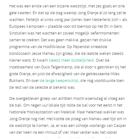
Het was een einde van een bizarre wedstrijd, met zes goals en drie
gele kaarten. En dat op de dag waarop Jong Oranje al zo lang zat te
wachten. Feitelijk al sinds vorig jaar zomer, toen Nederland zich – als
Europees kampioen – plaatste voor dit toernooi op het EK in Gent.
Sindsdien was het wachten en zoveel mogelijk oefenmomenten
samen te creëren. Dat was geen makkie, gezien het drukke
programma van de Hoofdklasse. Op Papendal smeedde
bondscoach Jesse Mahieu zijn groep, die de laatste weken steeds
kleiner werd. Er kwam
steeds meer duidelijkheid
. Over de
inzetbaarheid van Duco Telgenkamp, die al door is gebroken bij het
grote Oranje, en juist de afwezigheid van de geblesseerde Miles
Bukkens. En over
de lange keepersstrijd
, die nog voortduurde toen
de rest van de selectie al bekend was.
Die overgebleven groep van achttien mocht woensdag al vroeg aan
de bak. Om negen uur lokale tijd rolde de bal voor het eerst in het
Nationale Hockeystadion van Maleisië. Maar helemaal wakker was
Jong Oranje nog niet. Het kostte de ploeg van Mahieu veel tijd om in
de wedstrijd te komen. Ja, er was een schotje voorlangs van Casper
van der Veen na een minuut of vier. Maar verder was het vooral