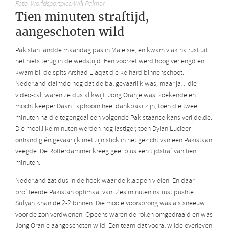
Foto: Worldsportpics/Will Palmer
Tien minuten straftijd,
aangeschoten wild
Pakistan landde maandag pas in Maleisië, en kwam vlak na rust uit
het niets terug in de wedstrijd. Een voorzet werd hoog verlengd en
kwam bij de spits Arshad Liaqat die keihard binnenschoot.
Nederland claimde nog dat de bal gevaarlijk was, maar ja…die
video-call waren ze dus al kwijt. Jong Oranje was zoekende en
mocht keeper Daan Taphoorn heel dankbaar zijn, toen die twee
minuten na die tegengoal een volgende Pakistaanse kans verijdelde.
Die moeilijke minuten werden nog lastiger, toen Dylan Lucieer
onhandig én gevaarlijk met zijn stick in het gezicht van een Pakistaan
veegde. De Rotterdammer kreeg geel plus een tijdstraf van tien
minuten.
Nederland zat dus in de hoek waar de klappen vielen. En daar
profiteerde Pakistan optimaal van. Zes minuten na rust pushte
Sufyan Khan de 2-2 binnen. Die mooie voorsprong was als sneeuw
voor de zon verdwenen. Opeens waren de rollen omgedraaid en was
Jong Oranje aangeschoten wild. Een team dat vooral wilde overleven