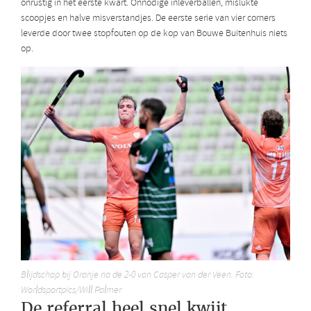
onrustig in het eerste kwart. Onnodige inleverballen, mislukte
scoopjes en halve misverstandjes. De eerste serie van vier corners
leverde door twee stopfouten op de kop van Bouwe Buitenhuis niets
op.
Blijdschap bij Oranje na de 2-0 van Casper van der Veen. Foto:
Worldsportpics/Will Palmer
De referral heel snel kwijt