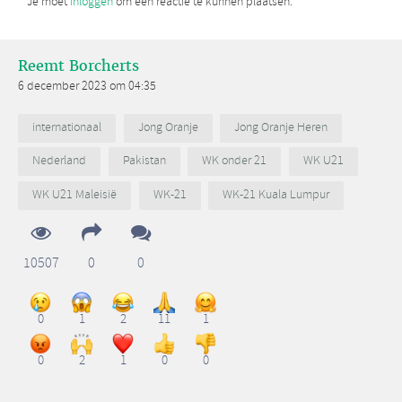
Je moet
inloggen
om een reactie te kunnen plaatsen.
Reemt Borcherts
6 december 2023 om 04:35
internationaal
Jong Oranje
Jong Oranje Heren
Nederland
Pakistan
WK onder 21
WK U21
WK U21 Maleisië
WK-21
WK-21 Kuala Lumpur
10507
0
0
0
1
2
11
1
0
2
1
0
0