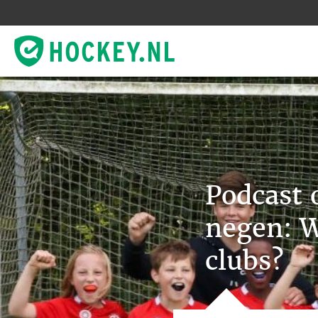
Podcast 
negen: W
clubs?