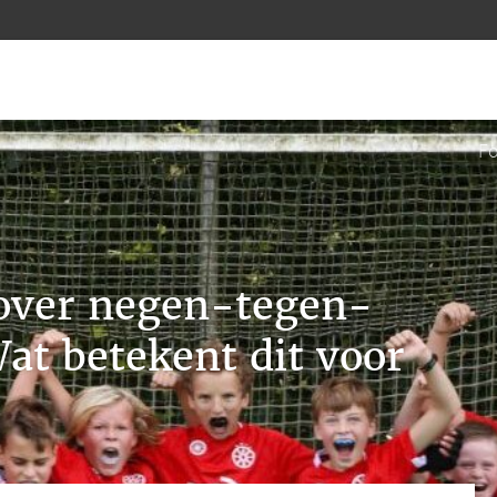
Fo
over negen-tegen-
at betekent dit voor