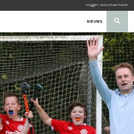
inloggen
/
account aanmaken
NIEUWS
to: MHC Amersfoort