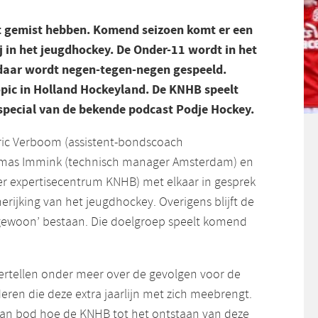
et gemist hebben. Komend seizoen komt er een
ij in het jeugdhockey. De Onder-11 wordt in het
 daar wordt negen-tegen-negen gespeeld.
opic in Holland Hockeyland. De KNHB speelt
special van de bekende podcast Podje Hockey.
ric Verboom (assistent-bondscoach
mas Immink (technisch manager Amsterdam) en
r expertisecentrum KNHB) met elkaar in gesprek
rijking van het jeugdhockey. Overigens blijft de
gewoon’ bestaan. Die doelgroep speelt komend
vertellen onder meer over de gevolgen voor de
eren die deze extra jaarlijn met zich meebrengt.
aan bod hoe de KNHB tot het ontstaan van deze