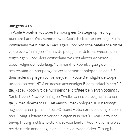
Jongens O16
In Poule A boekte koploper Kampong een 9-3 zege op het nog
puntloze Laren. Ook nummer twee Gooische boekte een zege. Klein
Zwitserland werd met 3-2 verslagen. Voor Gooische betekende dit de
vijfde overwinning op rij, en is de ploeg inmiddels zes wedstrijden
ongeslagen. Voor Klein Zwitserland was het alweer de vierde
opeenvolgende nederlaag. Nummer drie Roomburg zag de
achterstand op Kampong en Gooische verder oplopen na een 2-3
thuisnederlaag tegen Schaerweijde. In Poule B eindigde de topper
tussen koploper HDM en naaste achtervolger Bloemendaal in een 1-1
gelijkspel. Rood-Wit, de nummer drie, profiteerde hiervan optimaal.
Dankzij een 3-1 overwinning op Zwolle komt de ploeg nu in punten
gelijk met Bloemendaal. Het verschil met koploper HDM bedraagt
nog slechts één punt. In Poule C moest Fletiomare de leiding afstaan
aan Tilburg. Fletiomare verloor in eigen huis met 3-1 van Cartouche,
terwijl Tilburg met 5-2 te sterk was voor Leiden. Voor Fletiomare was
het de derde nederlaag in de laatste vier wedstrijden. Tilburg is