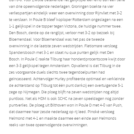
dan 0-0. Voor Zwolle betekende het gelijkspel een eind aan een serie
van drie opeenvolgende nederlagen. Groningen boekte na vier
verliespartijen eindelijk weer een overwinning door Rijnvliet met 3-2
te verslaan. In Poule B bleef koploper Rotterdam ongeslagen na een
1-1 gelijkspel in de topper tegen Victoria, de huidige nummer twee.
Den Bosch, derde op de ranglijst, verloor met 3-2 op bezoek bij
Bloemendaal. Voor Bloemendaal was het pas de tweede
overwinning in de laatste zeven wedstrijden. Fletiomare versloeg
Spandersbosch met 3-1 en staat nu qua punten gelijk met Den
Bosch. In Poule C raakte Tilburg haar honderdprocentscore kwijt door
een 3-3 gelijkspel tegen Amsterdam. Opvallend is dat Tilburg in de
zes voorgaande duels slechts twee tegendoelpunten had
geïncasseerd. Achtervolger Hurley profiteerde optimaal en verkleinde
de achterstand op Tilburg tot één punt dankzij een overtuigende 5-1
zege op Nijmegen. Die ploeg blijft na zeven wedstrijden nog altijd
puntloos. Net als HDM is ook SCHC na zeven speeldagen nog zonder
puntverlies. De ploeg uit Bilthoven won in Poule D met 4-0 van Push,
dat daarmee haar zesde nederlaag op rij leed. Pinoké versloeg
Helmond met 4-1 en maakte daarmee een einde aan Helmonds
reeks van twee opeenvolgende overwinningen.