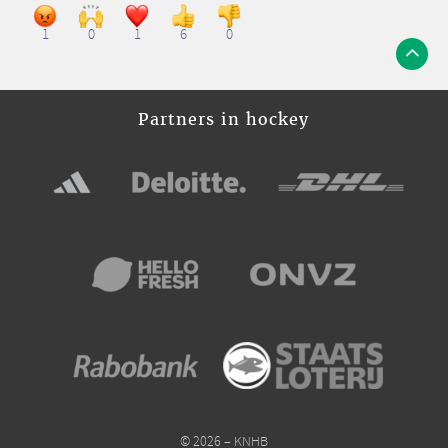
1
0
1
6
0
Partners in hockey
© 2026 – KNHB