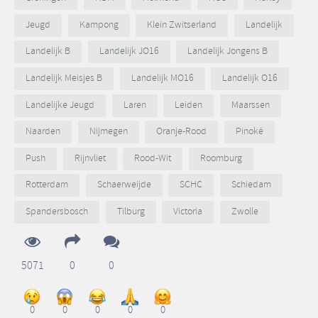
Jeugd
Kampong
Klein Zwitserland
Landelijk
Landelijk B
Landelijk JO16
Landelijk Jongens B
Landelijk Meisjes B
Landelijk MO16
Landelijk O16
Landelijke Jeugd
Laren
Leiden
Maarssen
Naarden
Nijmegen
Oranje-Rood
Pinoké
Push
Rijnvliet
Rood-Wit
Roomburg
Rotterdam
Schaerweijde
SCHC
Schiedam
Spandersbosch
Tilburg
Victoria
Zwolle
5071
0
0
0
0
0
0
0