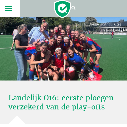
Foto: Bregje Korthals Altes
Landelijk O16: eerste ploegen
verzekerd van de play-offs