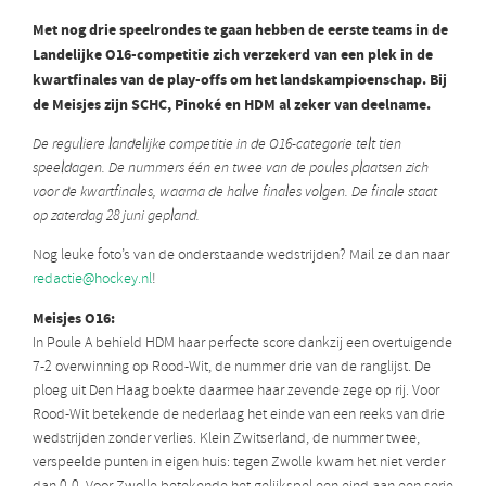
Met nog drie speelrondes te gaan hebben de eerste teams in de
Landelijke O16-competitie zich verzekerd van een plek in de
kwartfinales van de play-offs om het landskampioenschap. Bij
de Meisjes zijn SCHC, Pinoké en HDM al zeker van deelname.
De reguliere landelijke competitie in de O16-categorie telt tien
speeldagen. De nummers één en twee van de poules plaatsen zich
voor de kwartfinales, waarna de halve finales volgen. De finale staat
op zaterdag 28 juni gepland.
Nog leuke foto’s van de onderstaande wedstrijden? Mail ze dan naar
redactie@hockey.nl
!
Meisjes O16:
In Poule A behield HDM haar perfecte score dankzij een overtuigende
7-2 overwinning op Rood-Wit, de nummer drie van de ranglijst. De
ploeg uit Den Haag boekte daarmee haar zevende zege op rij. Voor
Rood-Wit betekende de nederlaag het einde van een reeks van drie
wedstrijden zonder verlies. Klein Zwitserland, de nummer twee,
verspeelde punten in eigen huis: tegen Zwolle kwam het niet verder