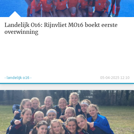
Landelijk O16: Rijnvliet MO16 boekt eerste
overwinning
- landelijk o16 -
05-04-2025 12:10