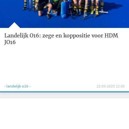
Landelijk O16: zege en koppositie voor HDM
JO16
- landelijk o16 -
22-03-2025 12:00