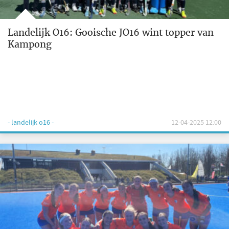
Landelijk O16: Gooische JO16 wint topper van
Kampong
- landelijk o16 -
12-04-2025 12:00