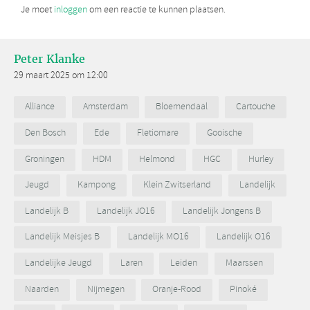
Je moet
inloggen
om een reactie te kunnen plaatsen.
Peter Klanke
29 maart 2025 om 12:00
Alliance
Amsterdam
Bloemendaal
Cartouche
Den Bosch
Ede
Fletiomare
Gooische
Groningen
HDM
Helmond
HGC
Hurley
Jeugd
Kampong
Klein Zwitserland
Landelijk
Landelijk B
Landelijk JO16
Landelijk Jongens B
Landelijk Meisjes B
Landelijk MO16
Landelijk O16
Landelijke Jeugd
Laren
Leiden
Maarssen
Naarden
Nijmegen
Oranje-Rood
Pinoké