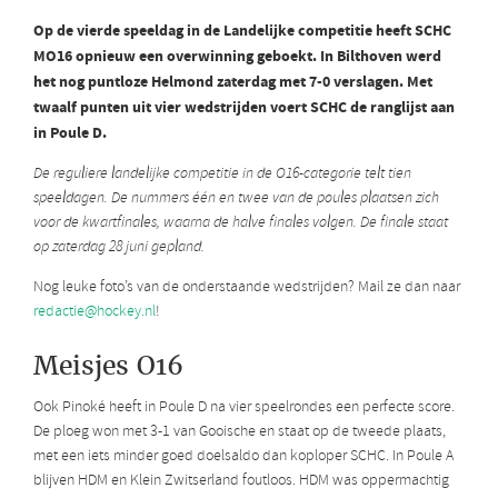
Op de vierde speeldag in de Landelijke competitie heeft SCHC
MO16 opnieuw een overwinning geboekt. In Bilthoven werd
het nog puntloze Helmond zaterdag met 7-0 verslagen. Met
twaalf punten uit vier wedstrijden voert SCHC de ranglijst aan
in Poule D.
De reguliere landelijke competitie in de O16-categorie telt tien
speeldagen. De nummers één en twee van de poules plaatsen zich
voor de kwartfinales, waarna de halve finales volgen. De finale staat
op zaterdag 28 juni gepland.
Nog leuke foto’s van de onderstaande wedstrijden? Mail ze dan naar
redactie@hockey.nl
!
Meisjes O16
Ook Pinoké heeft in Poule D na vier speelrondes een perfecte score.
De ploeg won met 3-1 van Gooische en staat op de tweede plaats,
met een iets minder goed doelsaldo dan koploper SCHC. In Poule A
blijven HDM en Klein Zwitserland foutloos. HDM was oppermachtig