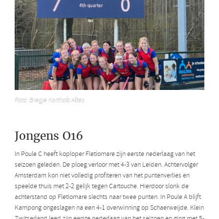
Foto: Bregje Korthals Altes
Jongens O16
In Poule C heeft koploper Fletiomare zijn eerste nederlaag van het
seizoen geleden. De ploeg verloor met 4-3 van Leiden. Achtervolger
Amsterdam kon niet volledig profiteren van het puntenverlies en
speelde thuis met 2-2 gelijk tegen Cartouche. Hierdoor slonk de
achterstand op Fletiomare slechts naar twee punten. In Poule A blijft
Kampong ongeslagen na een 4-1 overwinning op Schaerweijde. Klein
Zwitserland leed zijn eerste nederlaag van het seizoen en ging met 5-