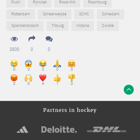
Push
Rijnvliet
Rood-Wit
Roomburg
Rotterdam
Schaerweijde
SCHC
Schiedam
Spandersbosch
Tilburg
Victoria
Zwolle
3800
0
0
0
0
0
0
0
0
0
4
7
0
Partners in hockey