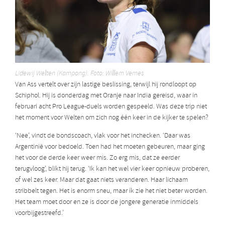
Lidewij Welten (Kampong). Foto: Willem Vernes
Van Ass vertelt over zijn lastige beslissing, terwijl hij rondloopt op
Schiphol. Hij is donderdag met Oranje naar India gereisd, waar in
februari acht Pro League-duels worden gespeeld. Was deze trip niet
het moment voor Welten om zich nog één keer in de kijker te spelen?
‘Nee’, vindt de bondscoach, vlak voor het inchecken. ‘Daar was
Argentinië voor bedoeld. Toen had het moeten gebeuren, maar ging
het voor de derde keer weer mis. Zo erg mis, dat ze eerder
terugvloog’, blikt hij terug. ‘Ik kan het wel vier keer opnieuw proberen,
of wel zes keer. Maar dat gaat niets veranderen. Haar lichaam
stribbelt tegen. Het is enorm sneu, maar ík zie het niet beter worden.
Het team moet door en ze is door de jongere generatie inmiddels
voorbijgestreefd.’