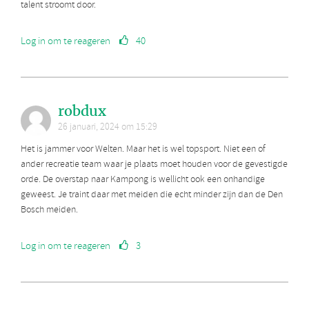
talent stroomt door.
Log in om te reageren
40
robdux
26 januari, 2024 om 15:29
Het is jammer voor Welten. Maar het is wel topsport. Niet een of
ander recreatie team waar je plaats moet houden voor de gevestigde
orde. De overstap naar Kampong is wellicht ook een onhandige
geweest. Je traint daar met meiden die echt minder zijn dan de Den
Bosch meiden.
Log in om te reageren
3