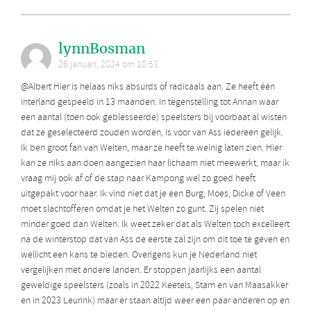
lynnBosman
26 januari, 2024 om 10:53
@Albert Hier is helaas niks absurds of radicaals aan. Ze heeft één
interland gespeeld in 13 maanden. In tegenstelling tot Annan waar
een aantal (toen ook geblesseerde) speelsters bij voorbaat al wisten
dat ze geselecteerd zouden worden, is voor van Ass iedereen gelijk.
Ik ben groot fan van Welten, maar ze heeft te weinig laten zien. Hier
kan ze niks aan doen aangezien haar lichaam niet meewerkt, maar ik
vraag mij ook af of de stap naar Kampong wel zo goed heeft
uitgepakt voor haar. Ik vind niet dat je een Burg, Moes, Dicke of Veen
moet slachtofferen omdat je het Welten zo gunt. Zij spelen niet
minder goed dan Welten. Ik weet zeker dat als Welten toch excelleert
na de winterstop dat van Ass de eerste zal zijn om dit toe te geven en
wellicht een kans te bieden. Overigens kun je Nederland niet
vergelijken met andere landen. Er stoppen jaarlijks een aantal
geweldige speelsters (zoals in 2022 Keetels, Stam en van Maasakker
en in 2023 Leurink) maar er staan altijd weer een paar anderen op en