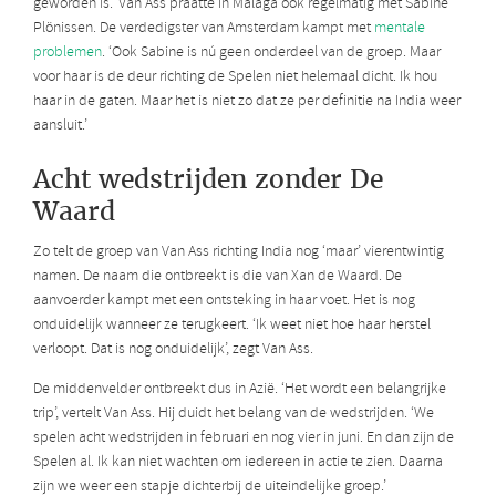
geworden is.’ Van Ass praatte in Málaga ook regelmatig met Sabine
Plönissen. De verdedigster van Amsterdam kampt met
mentale
problemen
. ‘Ook Sabine is nú geen onderdeel van de groep. Maar
voor haar is de deur richting de Spelen niet helemaal dicht. Ik hou
haar in de gaten. Maar het is niet zo dat ze per definitie na India weer
aansluit.’
Acht wedstrijden zonder De
Waard
Zo telt de groep van Van Ass richting India nog ‘maar’ vierentwintig
namen. De naam die ontbreekt is die van Xan de Waard. De
aanvoerder kampt met een ontsteking in haar voet. Het is nog
onduidelijk wanneer ze terugkeert. ‘Ik weet niet hoe haar herstel
verloopt. Dat is nog onduidelijk’, zegt Van Ass.
De middenvelder ontbreekt dus in Azië. ‘Het wordt een belangrijke
trip’, vertelt Van Ass. Hij duidt het belang van de wedstrijden. ‘We
spelen acht wedstrijden in februari en nog vier in juni. En dan zijn de
Spelen al.
Ik kan niet wachten om iedereen in actie te zien. Daarna
zijn we weer een stapje dichterbij de uiteindelijke groep.’