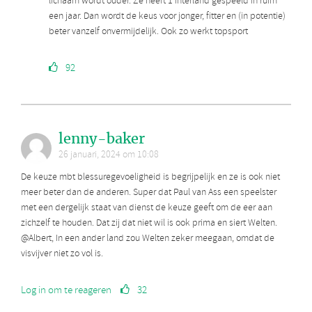
lichaam wordt ouder. Ze heeft 1 interland gespeeld in ruim
een jaar. Dan wordt de keus voor jonger, fitter en (in potentie)
beter vanzelf onvermijdelijk. Ook zo werkt topsport
92
lenny-baker
26 januari, 2024 om 10:08
De keuze mbt blessuregevoeligheid is begrijpelijk en ze is ook niet
meer beter dan de anderen. Super dat Paul van Ass een speelster
met een dergelijk staat van dienst de keuze geeft om de eer aan
zichzelf te houden. Dat zij dat niet wil is ook prima en siert Welten.
@Albert, In een ander land zou Welten zeker meegaan, omdat de
visvijver niet zo vol is.
Log in om te reageren
32