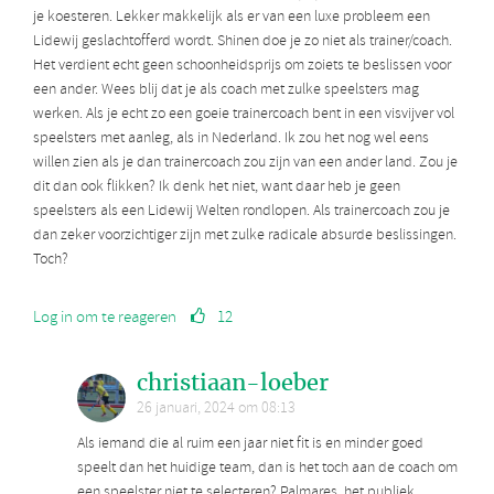
je koesteren. Lekker makkelijk als er van een luxe probleem een
Lidewij geslachtofferd wordt. Shinen doe je zo niet als trainer/coach.
Het verdient echt geen schoonheidsprijs om zoiets te beslissen voor
een ander. Wees blij dat je als coach met zulke speelsters mag
werken. Als je echt zo een goeie trainercoach bent in een visvijver vol
speelsters met aanleg, als in Nederland. Ik zou het nog wel eens
willen zien als je dan trainercoach zou zijn van een ander land. Zou je
dit dan ook flikken? Ik denk het niet, want daar heb je geen
speelsters als een Lidewij Welten rondlopen. Als trainercoach zou je
dan zeker voorzichtiger zijn met zulke radicale absurde beslissingen.
Toch?
Log in om te reageren
12
christiaan-loeber
26 januari, 2024 om 08:13
Als iemand die al ruim een jaar niet fit is en minder goed
speelt dan het huidige team, dan is het toch aan de coach om
een speelster niet te selecteren? Palmares, het publiek