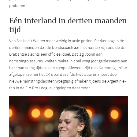
proberen.’
Eén interland in dertien maanden
tijd
Van Ass heeft Welten maar weinig in actie gezien. Sterker nog: in de
dertien maanden dat de bondscoach aan het roer staat, speelde de
Brabantse slechts één officieel duel. Dat lag vooral aan
hamstringblessures. Welten raakte in april vorig jaar geblesseerd aan
haar hamstring tijdens een competitiewedstrijd met Kampong, miste
afgelopen zomer het EK door dezelfde kwetsuur en moest door
nieuwe hamstringklachten vroegtijdig afhaken tijdens de Argentinië-
trip in de FIH Pro League, afgelopen december.