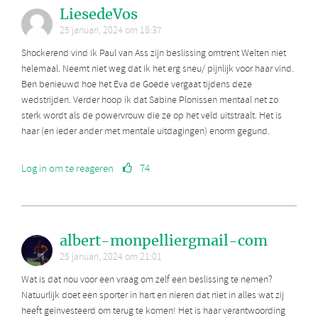
LiesedeVos
25 januari, 2024 om 18:37
Shockerend vind ik Paul van Ass zijn beslissing omtrent Welten niet
helemaal. Neemt niet weg dat ik het erg sneu/ pijnlijk voor haar vind.
Ben benieuwd hoe het Eva de Goede vergaat tijdens deze
wedstrijden. Verder hoop ik dat Sabine Plonissen mentaal net zo
sterk wordt als de powervrouw die ze op het veld uitstraalt. Het is
haar (en ieder ander met mentale uitdagingen) enorm gegund.
Log in om te reageren
74
albert-monpelliergmail-com
25 januari, 2024 om 21:01
Wat is dat nou voor een vraag om zelf een beslissing te nemen?
Natuurlijk doet een sporter in hart en nieren dat niet in alles wat zij
heeft geïnvesteerd om terug te komen! Het is haar verantwoording