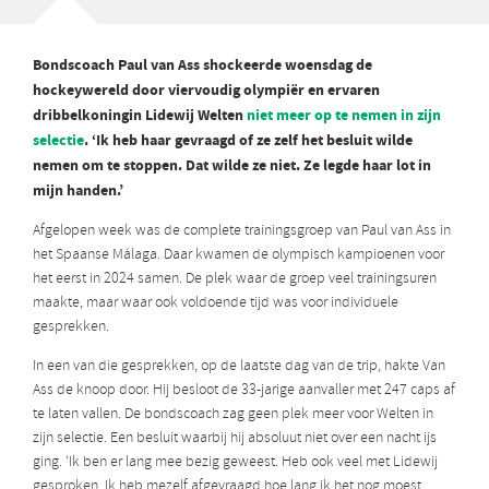
Bondscoach Paul van Ass shockeerde woensdag de
hockeywereld door viervoudig olympiër en ervaren
dribbelkoningin Lidewij Welten
niet meer op te nemen in zijn
selectie
. ‘Ik heb haar gevraagd of ze zelf het besluit wilde
nemen om te stoppen. Dat wilde ze niet. Ze legde haar lot in
mijn handen.’
Afgelopen week was de complete trainingsgroep van Paul van Ass in
het Spaanse Málaga. Daar kwamen de olympisch kampioenen voor
het eerst in 2024 samen. De plek waar de groep veel trainingsuren
maakte, maar waar ook voldoende tijd was voor individuele
gesprekken.
In een van die gesprekken, op de laatste dag van de trip, hakte Van
Ass de knoop door. Hij besloot de 33-jarige aanvaller met 247 caps af
te laten vallen. De bondscoach zag geen plek meer voor Welten in
zijn selectie. Een besluit waarbij hij absoluut niet over een nacht ijs
ging. ‘Ik ben er lang mee bezig geweest. Heb ook veel met Lidewij
gesproken. Ik heb mezelf afgevraagd hoe lang ik het nog moest