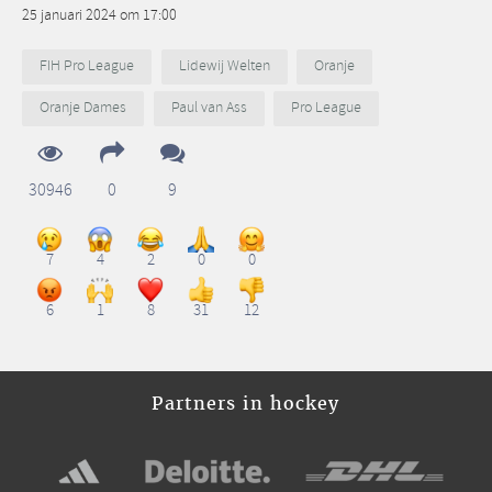
25 januari 2024 om 17:00
FIH Pro League
Lidewij Welten
Oranje
Oranje Dames
Paul van Ass
Pro League
30946
0
9
7
4
2
0
0
6
1
8
31
12
Partners in hockey