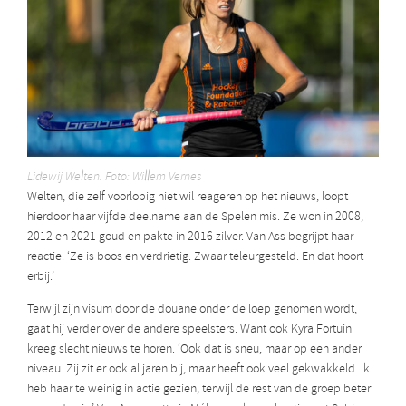
Lidewij Welten. Foto: Willem Vernes
Welten, die zelf voorlopig niet wil reageren op het nieuws, loopt
hierdoor haar vijfde deelname aan de Spelen mis. Ze won in 2008,
2012 en 2021 goud en pakte in 2016 zilver. Van Ass begrijpt haar
reactie. ‘Ze is boos en verdrietig. Zwaar teleurgesteld. En dat hoort
erbij.’
Terwijl zijn visum door de douane onder de loep genomen wordt,
gaat hij verder over de andere speelsters. Want ook Kyra Fortuin
kreeg slecht nieuws te horen. ‘Ook dat is sneu, maar op een ander
niveau. Zij zit er ook al jaren bij, maar heeft ook veel gekwakkeld. Ik
heb haar te weinig in actie gezien, terwijl de rest van de groep beter