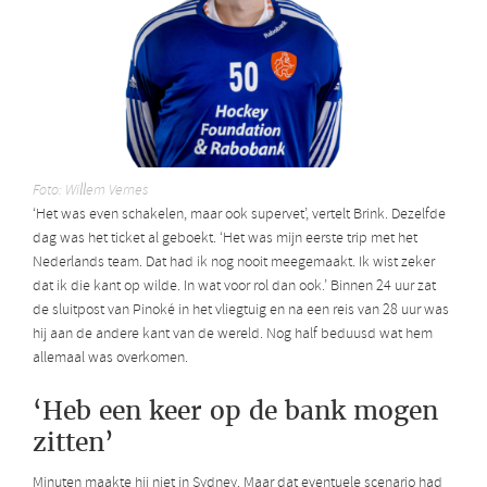
Foto: Willem Vernes
‘Het was even schakelen, maar ook supervet’, vertelt Brink. Dezelfde
dag was het ticket al geboekt. ‘Het was mijn eerste trip met het
Nederlands team. Dat had ik nog nooit meegemaakt. Ik wist zeker
dat ik die kant op wilde. In wat voor rol dan ook.’ Binnen 24 uur zat
de sluitpost van Pinoké in het vliegtuig en na een reis van 28 uur was
hij aan de andere kant van de wereld.
Nog half beduusd wat hem
allemaal was overkomen.
‘Heb een keer op de bank mogen
zitten’
Minuten maakte hij niet in Sydney. Maar dat eventuele scenario had