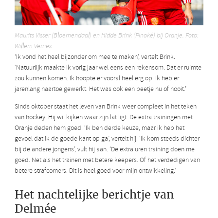
Maurits Visser (Bloemendaal) en Hidde Brink (Pinoké) bij Oranje. Foto:
Willem Vernes
‘Ik vond het heel bijzonder om mee te maken’, vertelt Brink.
‘Natuurlijk maakte ik vorig jaar wel eens een rekensom. Dat er ruimte
zou kunnen komen. Ik hoopte er vooral heel erg op. Ik heb er
jarenlang naartoe gewerkt. Het was ook een beetje nu of nooit.’
Sinds oktober staat het leven van Brink weer compleet in het teken
van hockey. Hij wil kijken waar zijn lat ligt. De extra trainingen met
Oranje deden hem goed. ‘Ik ben derde keuze, maar ik heb het
gevoel dat ik de goede kant op ga’, vertelt hij. ‘Ik kom steeds dichter
bij de andere jongens’, vult hij aan. ‘De extra uren training doen me
goed. Net als het trainen met betere keepers. Of het verdedigen van
betere strafcorners. Dit is heel goed voor mijn ontwikkeling.’
Het nachtelijke berichtje van
Delmée