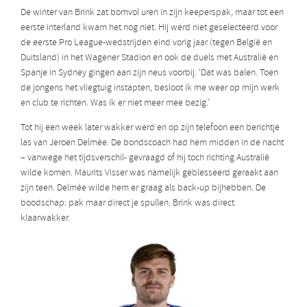
De winter van Brink zat bomvol uren in zijn keeperspak, maar tot een
eerste interland kwam het nog niet. Hij werd niet geselecteerd voor
de eerste Pro League-wedstrijden eind vorig jaar (tegen België en
Duitsland) in het Wagener Stadion en ook de duels met Australië en
Spanje in Sydney gingen aan zijn neus voorbij. ‘Dat was balen. Toen
de jongens het vliegtuig instapten, besloot ik me weer op mijn werk
en club te richten. Was ik er niet meer mee bezig.’
Tot hij een week later wakker werd en op zijn telefoon een berichtje
las van Jeroen Delmée. De bondscoach had hem midden in de nacht
– vanwege het tijdsverschil- gevraagd of hij toch richting Australië
wilde komen. Maurits Visser was namelijk geblesseerd geraakt aan
zijn teen. Delmée wilde hem er graag als back-up bijhebben. De
boodschap: pak maar direct je spullen. Brink was direct
klaarwakker.