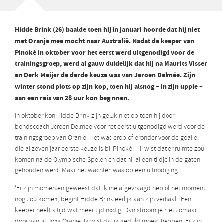
Hidde Brink (26) baalde toen hij in januari hoorde dat hij niet
met Oranje mee mocht naar Australië. Nadat de keeper van
Pinoké in oktober voor het eerst werd uitgenodigd voor de
trainingsgroep, werd al gauw duidelijk dat hij na Maurits Visser
en Derk Meijer de derde keuze was van Jeroen Delmée. Zijn
winter stond plots op zijn kop, toen hij alsnog – in zijn uppie –
aan een reis van 28 uur kon beginnen.
In oktober kon Hidde Brink zijn geluk niet op toen hij door
bondscoach Jeroen Delmée voor het eerst uitgenodigd werd voor de
trainingsgroep van Oranje. Het was erop of eronder voor de goalie,
die al zeven jaar eerste keuze is bij Pinoké. Hij wist dat er ruimte zou
komen na de Olympische Spelen en dat hij al een tijdje in de gaten
gehouden werd. Maar het wachten was op een uitnodiging.
‘Er zijn momenten geweest dat ik me afgevraagd heb of het moment
nog zou komen’, begint Hidde Brink eerlijk aan zijn verhaal. ‘Een
keeper heeft altijd wat meer tijd nodig. Dan stroom je niet zomaar
door vanuit Jong Oranje. Ik wist dat ik geduld moest hebben. Er zijn