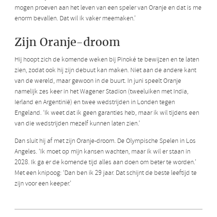
mogen proeven aan het leven van een speler van Oranje en dat is me
enorm bevallen. Dat wil ik vaker meemaken.’
Zijn Oranje-droom
Hij hoopt zich de komende weken bij Pinoké te bewijzen en te laten
zien, zodat ook hij zijn debuut kan maken. Niet aan de andere kant
van de wereld, maar gewoon in de buurt. In juni speelt Oranje
namelijk zes keer in het Wagener Stadion (tweeluiken met India,
Ierland en Argentinië) en twee wedstrijden in Londen tegen
Engeland. ‘Ik weet dat ik geen garanties heb, maar ik wil tijdens een
van die wedstrijden mezelf kunnen laten zien.’
Dan sluit hij af met zijn Oranje-droom. De Olympische Spelen in Los
Angeles. ‘Ik moet op mijn kansen wachten, maar ik wil er staan in
2028. Ik ga er de komende tijd alles aan doen om beter te worden.’
Met een knipoog: ‘Dan ben ik 29 jaar. Dat schijnt de beste leeftijd te
zijn voor een keeper.’