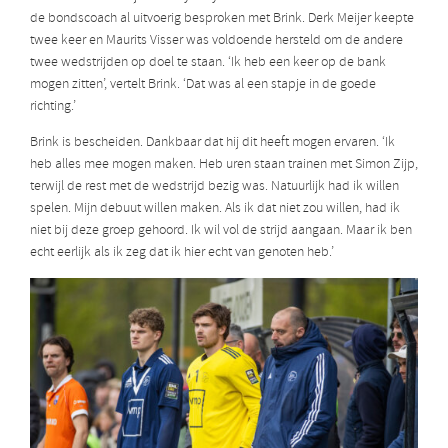
de bondscoach al uitvoerig besproken met Brink. Derk Meijer keepte
twee keer en Maurits Visser was voldoende hersteld om de andere
twee wedstrijden op doel te staan. ‘Ik heb een keer op de bank
mogen zitten’, vertelt Brink. ‘Dat was al een stapje in de goede
richting.’
Brink is bescheiden. Dankbaar dat hij dit heeft mogen ervaren. ‘Ik
heb alles mee mogen maken. Heb uren staan trainen met Simon Zijp,
terwijl de rest met de wedstrijd bezig was. Natuurlijk had ik willen
spelen. Mijn debuut willen maken. Als ik dat niet zou willen, had ik
niet bij deze groep gehoord. Ik wil vol de strijd aangaan. Maar ik ben
echt eerlijk als ik zeg dat ik hier echt van genoten heb.’