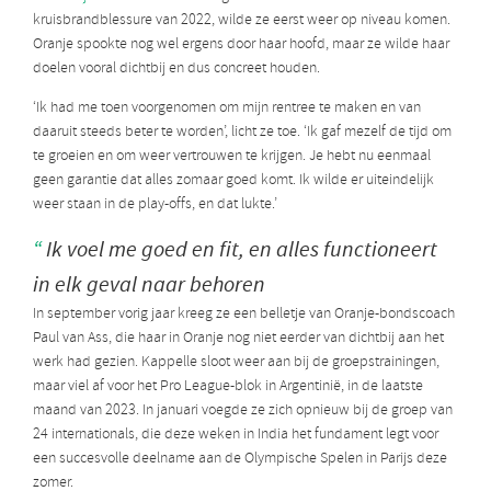
kruisbrandblessure van 2022, wilde ze eerst weer op niveau komen.
Oranje spookte nog wel ergens door haar hoofd, maar ze wilde haar
doelen vooral dichtbij en dus concreet houden.
‘Ik had me toen voorgenomen om mijn rentree te maken en van
daaruit steeds beter te worden’, licht ze toe. ‘Ik gaf mezelf de tijd om
te groeien en om weer vertrouwen te krijgen. Je hebt nu eenmaal
geen garantie dat alles zomaar goed komt. Ik wilde er uiteindelijk
weer staan in de play-offs, en dat lukte.’
Ik voel me goed en fit, en alles functioneert
in elk geval naar behoren
In september vorig jaar kreeg ze een belletje van Oranje-bondscoach
Paul van Ass, die haar in Oranje nog niet eerder van dichtbij aan het
werk had gezien. Kappelle sloot weer aan bij de groepstrainingen,
maar viel af voor het Pro League-blok in Argentinië, in de laatste
maand van 2023. In januari voegde ze zich opnieuw bij de groep van
24 internationals, die deze weken in India het fundament legt voor
een succesvolle deelname aan de Olympische Spelen in Parijs deze
zomer.