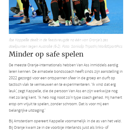
Ilse Kappelle deelt in de feestvreugde na één van Oranje’s zes
doelpunten tegen Australië (6-2). Foto: Sankalp Tripathi/WorldSportPics
Minder op safe spelen
De meeste Oranje-internationals hebben Van Ass inmiddels aardig
leren kennen. De aimabele bondscoach heeft sinds zijn aanstelling in
2022 gezorgd voor een ontspannen sfeer in de groep en durft op
tactisch vlak te vernieuwen en te experimenteren. ‘Ik vind dat erg
leuk’, zegt Kappelle, die de persoon Van Ass en zijn werkwijze nog
niet zo lang kent. ‘Ik heb nog nooit zo’n type coach gehad. Hij hamert
erop om vrijuit te spelen, zonder schroom. Dat is voor mij een
belangrijke uitdaging.’
Bij Amsterdam opereert Kappelle voornamelijk in de as van het veld.
Bij Oranje kwam ze in de voorbije interlands juist als links- of