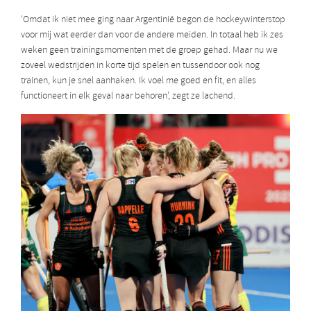
‘Omdat ik niet mee ging naar Argentinië begon de hockeywinterstop
voor mij wat eerder dan voor de andere meiden. In totaal heb ik zes
weken geen trainingsmomenten met de groep gehad. Maar nu we
zoveel wedstrijden in korte tijd spelen en tussendoor ook nog
trainen, kun je snel aanhaken. Ik voel me goed en fit, en alles
functioneert in elk geval naar behoren’, zegt ze lachend.