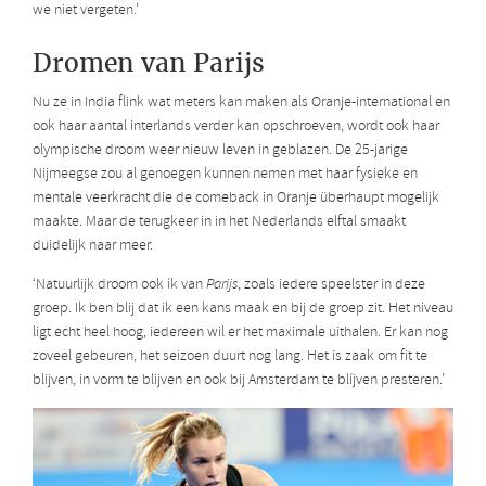
we niet vergeten.’
Dromen van Parijs
Nu ze in India flink wat meters kan maken als Oranje-international en
ook haar aantal interlands verder kan opschroeven, wordt ook haar
olympische droom weer nieuw leven in geblazen. De 25-jarige
Nijmeegse zou al genoegen kunnen nemen met haar fysieke en
mentale veerkracht die de comeback in Oranje überhaupt mogelijk
maakte. Maar de terugkeer in in het Nederlands elftal smaakt
duidelijk naar meer.
‘Natuurlijk droom ook ík van
Parijs
, zoals iedere speelster in deze
groep. Ik ben blij dat ik een kans maak en bij de groep zit. Het niveau
ligt echt heel hoog, iedereen wil er het maximale uithalen. Er kan nog
zoveel gebeuren, het seizoen duurt nog lang. Het is zaak om fit te
blijven, in vorm te blijven en ook bij Amsterdam te blíjven presteren.’