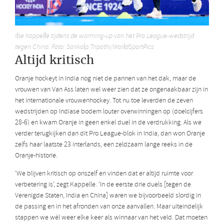
Ilse Kappelle tijdens de warming-up van het Pro League-wedstrijd
tegen China. Foto: Sankalp Tripathi/WorldSportPics
Altijd kritisch
Oranje hockeyt in India nog niet de pannen van het dak, maar de
vrouwen van Van Ass laten wel weer zien dat ze ongenaakbaar zijn in
het internationale vrouwenhockey. Tot nu toe leverden de zeven
wedstrijden op Indiase bodem louter overwinningen op (doelcijfers
28-6) en kwam Oranje in geen enkel duel in de verdrukking. Als we
verder terugkijken dan dit Pro League-blok in India, dan won Oranje
zelfs haar laatste 23 interlands, een zeldzaam lange reeks in de
Oranje-historie.
‘We blijven kritisch op onszelf en vinden dat er altijd ruimte voor
verbetering is’, zegt Kappelle. ‘In de eerste drie duels [tegen de
Verenigde Staten, India en China] waren we bijvoorbeeld slordig in
de passing en in het afronden van onze aanvallen. Maar uiteindelijk
stappen we wél weer elke keer als winnaar van het veld. Dat moeten