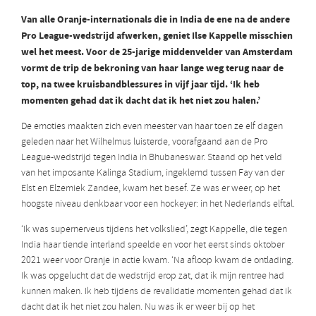
Van alle Oranje-internationals die in India de ene na de andere
Pro League-wedstrijd afwerken, geniet Ilse Kappelle misschien
wel het meest. Voor de 25-jarige middenvelder van Amsterdam
vormt de trip de bekroning van haar lange weg terug naar de
top, na twee kruisbandblessures in vijf jaar tijd. ‘Ik heb
momenten gehad dat ik dacht dat ik het niet zou halen.’
De emoties maakten zich even meester van haar toen ze elf dagen
geleden naar het Wilhelmus luisterde, voorafgaand aan de Pro
League-wedstrijd tegen India in Bhubaneswar. Staand op het veld
van het imposante Kalinga Stadium, ingeklemd tussen Fay van der
Elst en Elzemiek Zandee, kwam het besef. Ze was er weer, op het
hoogste niveau denkbaar voor een hockeyer: in het Nederlands elftal.
‘Ik was supernerveus tijdens het volkslied’, zegt Kappelle, die tegen
India haar tiende interland speelde en voor het eerst sinds oktober
2021 weer voor Oranje in actie kwam. ‘Na afloop kwam de ontlading.
Ik was opgelucht dat de wedstrijd erop zat, dat ik mijn rentree had
kunnen maken. Ik heb tijdens de revalidatie momenten gehad dat ik
dacht dat ik het niet zou halen. Nu was ik er weer bij op het