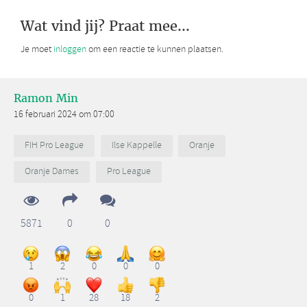
Wat vind jij? Praat mee...
Je moet
inloggen
om een reactie te kunnen plaatsen.
Ramon Min
16 februari 2024 om 07:00
FIH Pro League
Ilse Kappelle
Oranje
Oranje Dames
Pro League
5871
0
0
1
2
0
0
0
0
1
28
18
2