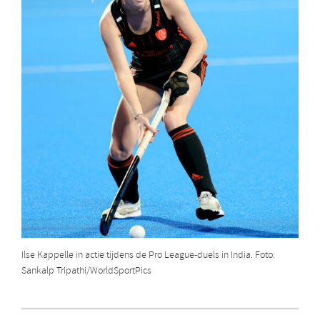
Ilse Kappelle in actie tijdens de Pro League-duels in India. Foto:
Sankalp Tripathi/WorldSportPics