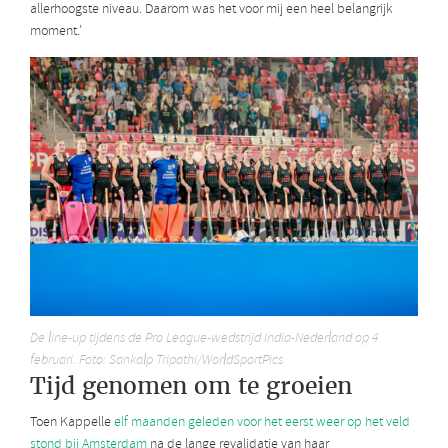
allerhoogste niveau. Daarom was het voor mij een heel belangrijk
moment.’
De line-up tijdens de Pro League-wedstrijd India-Nederland op 4
februari. Foto: Sankalp Tripathi/WorldSportPics
Tijd genomen om te groeien
Toen Kappelle
elf maanden geleden voor het eerst weer op het veld
stond bij Amsterdam
na de lange revalidatie van haar