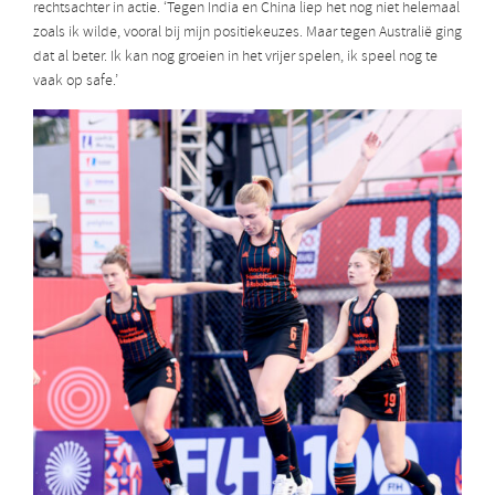
rechtsachter in actie. ‘Tegen India en China liep het nog niet helemaal
zoals ik wilde, vooral bij mijn positiekeuzes. Maar tegen Australië ging
dat al beter. Ik kan nog groeien in het vrijer spelen, ik speel nog te
vaak op safe.’