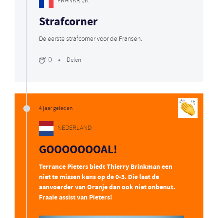
FRANKRIJK
Strafcorner
De eerste strafcorner voor de Fransen.
0
Delen
4 jaar geleden
NEDERLAND
GOOOOOOOAL!
Terrance Pieters biedt Thierry Brinkman een
niet te missen kans op de 0-3. Die laat de
aanvoerder van Oranje dan ook niet onbenut.
Fraaie assist van Pieters!