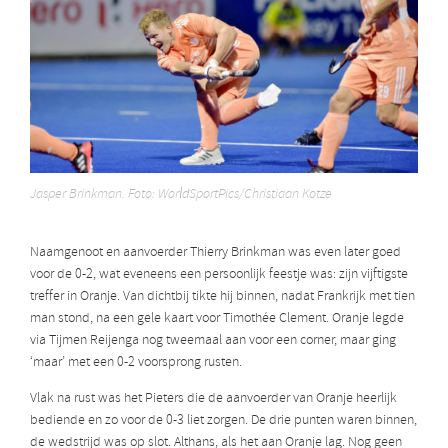
Jasper Brinkman. Foto: WorldSportPics/Christiaan Kotze
Naamgenoot en aanvoerder Thierry Brinkman was even later goed
voor de 0-2, wat eveneens een persoonlijk feestje was: zijn vijftigste
treffer in Oranje. Van dichtbij tikte hij binnen, nadat Frankrijk met tien
man stond, na een gele kaart voor Timothée Clement. Oranje legde
via Tijmen Reijenga nog tweemaal aan voor een corner, maar ging
‘maar’ met een 0-2 voorsprong rusten.
Vlak na rust was het Pieters die de aanvoerder van Oranje heerlijk
bediende en zo voor de 0-3 liet zorgen. De drie punten waren binnen,
de wedstrijd was op slot. Althans, als het aan Oranje lag. Nog geen