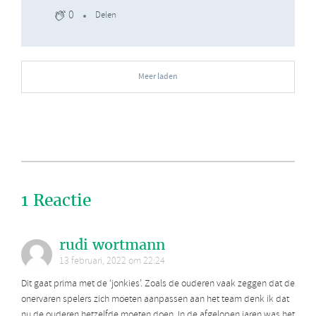
0
Delen
Meer laden
1 Reactie
rudi wortmann
13 februari, 2022 om 22:24
Dit gaat prima met de ‘jonkies’. Zoals de ouderen vaak zeggen dat de
onervaren spelers zich moeten aanpassen aan het team denk ik dat
nu de ouderen hetzelfde moeten doen. In de afgelopen jaren was het