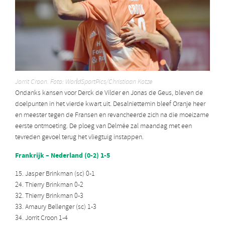
Jorrit Croon. Foto: WorldSportPics/Christiaan Kotze
Ondanks kansen voor Derck de Vilder en Jonas de Geus, bleven de
doelpunten in het vierde kwart uit. Desalniettemin bleef Oranje heer
en meester tegen de Fransen en revancheerde zich na die moeizame
eerste ontmoeting. De ploeg van Delmée zal maandag met een
tevreden gevoel terug het vliegtuig instappen.
Frankrijk – Nederland (0-2) 1-5
15. Jasper Brinkman (sc) 0-1
24. Thierry Brinkman 0-2
32. Thierry Brinkman 0-3
33. Amaury Bellenger (sc) 1-3
34. Jorrit Croon 1-4