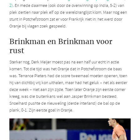
2)
. En mede daarmee (ook door de overwinning op India, 5-2) van
plek dertien naar plek elf op de wereldranglijst klom. Maar nog een
stunt in Potchefstroom zat er voor Frankrijk niet in: het werd door
Oranje bij vlagen zoek gespeeld.
Brinkman en Brinkman voor
rust
Sterker nog, Derk Meijer moest pas na een half uur echt in actie
komen. Tot die tijd was het Oranje dat in Potchefstroom de baas
was. Terrance Pieters had de score tweemaal moeten openen, toen
hij van dichtbij vrij kon uithalen, maar had het geluk – net als eerder
deze week – niet aan zijn zijde. Toen later Oranje zijn eerste corner
kreeg, was die buitenkans wel aan Jasper Brinkman besteed.
Snoeihard pushte de nieuweling (derde interland) de bal op de
plank, 0-1. Zijn eerste goal in Oranje.