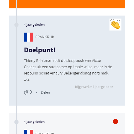
4 jaar geleden
FRANKRIJK
Doelpunt!
Thierry Brinkman redt de sleeppush van Victor
Charlet uit een strafcorner op fraaie wijze, maar in de
rebound schiet Arnaury Bellenger alsnog hard raak:
1-3.
bijgewerkt: 4 jaar geleden
0
Delen
4 jaar geleden