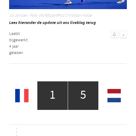
Jip Janssen. Foto: WorldSportPics/Christiaan Kotze
Lees hieronder de update uit ons liveblog terug
Laatst
↓
bijgewerkt:
4 jaar
geleden
1
5