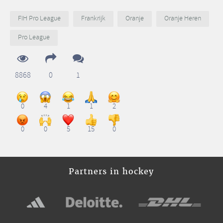
FIH Pro League
Frankrijk
Oranje
Oranje Heren
Pro League
8868
0
1
0
4
1
1
2
0
0
5
15
0
Partners in hockey