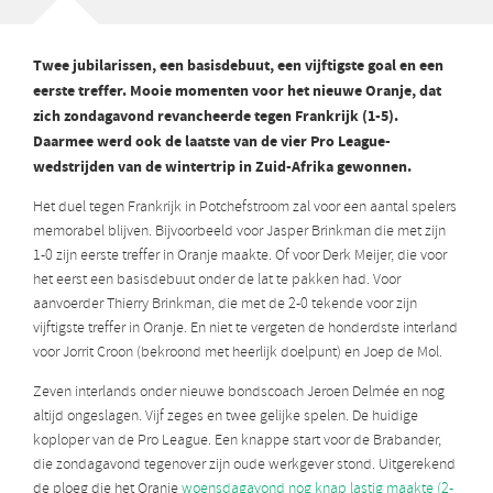
Twee jubilarissen, een basisdebuut, een vijftigste goal en een
eerste treffer. Mooie momenten voor het nieuwe Oranje, dat
zich zondagavond revancheerde tegen Frankrijk (1-5).
Daarmee werd ook de laatste van de vier Pro League-
wedstrijden van de wintertrip in Zuid-Afrika gewonnen.
Het duel tegen Frankrijk in Potchefstroom zal voor een aantal spelers
memorabel blijven. Bijvoorbeeld voor Jasper Brinkman die met zijn
1-0 zijn eerste treffer in Oranje maakte. Of voor Derk Meijer, die voor
het eerst een basisdebuut onder de lat te pakken had. Voor
aanvoerder Thierry Brinkman, die met de 2-0 tekende voor zijn
vijftigste treffer in Oranje. En niet te vergeten de honderdste interland
voor Jorrit Croon (bekroond met heerlijk doelpunt) en Joep de Mol.
Zeven interlands onder nieuwe bondscoach Jeroen Delmée en nog
altijd ongeslagen. Vijf zeges en twee gelijke spelen. De huidige
koploper van de Pro League. Een knappe start voor de Brabander,
die zondagavond tegenover zijn oude werkgever stond. Uitgerekend
de ploeg die het Oranje
woensdagavond nog knap lastig maakte (2-