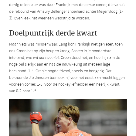
dertig tellen later was daar Frankrijk met de eerste corner, die vanuit
de rebound van Amaury Bellenger snoeihard achter Meijer vloog (1-
3). Even leek het weer een wedstrijd te worden.
Doelpuntrijk derde kwart
Maar niets was minder waar. Lang kon Frankrijk niet genieten, toen
ook Croon het op zijn heupen kreeg. Scoren in je honderdste
interland,
wie wil dat nou niet
. Croon deed het, en hoe: hij nam de
hoge bal sierlijk aan en haalde nauwkeurig uit met een lage
backhand: 1-4. Oranje oogde frivool, speels en hongerig. Dat
bekroonde Jip Janssen toen ook hij voor het eerst aan mocht leggen
voor een corner: 1-5. Voor de hockeyliefhebber een heerlijk kwart:
van 0-2 naar 1-5.