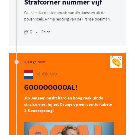
Strafcorner nummer vijf
Saunier tikt de sleeppush van Jip Janssen uit de
bovenhoek. Prima redding van de Franse doelman.
0
Delen
4 jaar geleden
NEDERLAND
GOOOOOOOOAL!
Jip Janssen pusht hard en hoog raak uit de
strafcorner: hij zet Oranje op een comfortabele
1-5 voorsprong!