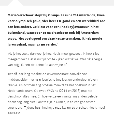
Maria Verschoor stopt bij Oranje. Ze is na 214 interlands, twee
keer olympisch goud, vier keer EK-goud en een wereldtitel toe
aan iets anders. Ze kiest voor een (hockey)avontuur in het
buitenland, waardoor ze na dit seizoen ook bij Amsterdam
stopt. ‘Het voelt goed om deze keuze te maken. Ik heb mooie
jaren gehad, maar ga nu verder.’
‘Als je het voelt, dan voel je het. Het is mooi geweest. Ik heb alles
meegemaakt. Het is nu tijd om te kijken wat ik wil. Waar ik energie
van krijg. Ik heb de behoefte aan vrijheid.’
Twaalf jaar lang maakte de onvermoeibare aanvallende
middenvelder met haar iconische bos krullen onderdeel uit van
Oranje. Als achttienjarig broekie maakte ze haar debuut in het
Nederlands team. Op twee WK’s na (2014 en 2018) maakte
Verschoor alles mee. En hoewel ze een aantal maanden geleden
dacht nog lang niet klaar te zijn in Oranje, is ze van gedachten
veranderd. Tijdens haar hockeypauze kwam ze erachter. Het is mooi
geweest.