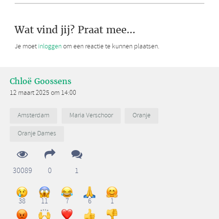
Wat vind jij? Praat mee...
Je moet
inloggen
om een reactie te kunnen plaatsen.
Chloë Goossens
12 maart 2025 om 14:00
Amsterdam
Maria Verschoor
Oranje
Oranje Dames
30089
0
1
38
11
7
6
1