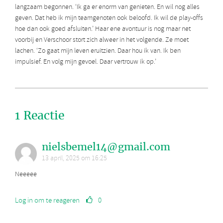
langzaam begonnen. ‘Ik ga er enorm van genieten. En wil nog alles
geven. Dat heb ik mijn teamgenoten ook beloofd. Ik wil de play-offs
hoe dan ook goed afsluiten.’ Haar ene avontuur is nog maar net
voorbij en Verschoor stort zich alweer in het volgende. Ze moet
lachen. ‘Zo gaat mijn leven eruitzien. Daar hou ik van. Ik ben
impulsief. En volg mijn gevoel. Daar vertrouw ik op.’
1 Reactie
nielsbemel14@gmail.com
13 april, 2025 om 16:25
Neeeee
Log in om te reageren
0