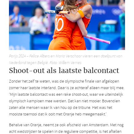
Parijs 2024 – Felice Albers en Maria Verschoor vieren een doelpunt van
Nederland tegen België. Foto: Willem Vernes
Shoot-out als laatste balcontact
Zonder het zelf te weten, was de olympische finale van afgelopen
zomer haar laatste interland. Daar is ze achteraf alleen maar blij mee.
‘Mijn laatste balcontact was een rake shoot-out, waar we uiteindelijk
olympisch kampioen mee werden. Dat kan niet mooier. Bovendien
zaten alle mensen waar ik van hou op de tribune. Het was het
mooiste toernooi dat ik ooit met Oranje heb meegemaakt.’
Behalve van Oranje, neemt ze ook afscheid van Amsterdam. Met nog
acht wedstrijden te spelen in de reguliere competitie, is het aftellen