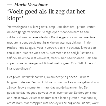
Maria Verschoor
‘Voelt goed als ik zeg dat het
klopt’
‘Het voelt goed als ik zeg dat ik stop. Dan klopt het, lijkt me’, vertelt
de dertigjarige Verschoor. De afgelopen maanden nam ze een
sabbatical waarin ze reisde door Brazilië, genoot van haar mentale
rust, uren spendeerde met haar kite en later nog uitkwam in de
Hockey India League. ‘Voor ik vertrok, dacht ik echt dat ik weer aan
zou sluiten. Maar zo voelt het nu niet meer’, is ze eerlijk. ‘Dat had ik
zelf ook helemaal niet verwacht, maar ik ben heel voldaan. Heb een
supermooie carrière gehad. Ik hoef niet nog een EK of WK. Ik heb zin
in andere dingen.’
Het gevoel dat het klaar was, kwam beetje bij beetje. En werd
langzaam sterker. Ze dacht dat ze na haar hockeypauze gebrand zou
zijn op nieuwe momenten, maar dat vuurtje kwam er niet. De
gedachte dat het goed geweest was, overheerste. De dertiger is toe
aan iets nieuws. Ze stopt daarom niet alleen bij Oranje, maar ook bij
Amsterdam. Maar stoppen met hockey wil ze nog absoluut niet, want