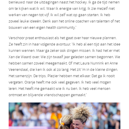
benieuwd naar de uitdagingen naast het hockey. Ik ga de tijd nemen
om te kijken wat ik wil. Waar ik energie van krijg. Ik zie mezelf niet
werken van negen tot vijf. Ik wil zelf wat op gaan starten. Ik heb
zoveel leuke ideeën. Denk aan het online coachen van talenten of het
bouwen van een eigen health community.’
Verschoor praat enthousiast als het gaat over haar nieuwe plannen.
Ze heeft zin in haar volgende avontuur. ‘Ik heb al een tijd aan het idee
kunnen wennen. Maar ga zeker ook dingen missen. Ik had het er met
Xan de Waard over. We zijn twaalf jaar geleden samen begonnen. We
hebben samen zoveel meegemaakt. Of met Laura Nunnink en Anne
Veenendaal, die ken ik ook al zo lang. Het zit ‘m in de kleine dingen.
Het samenzijn. De trips. Plezier hebben met elkaar. Dat ga ik nooit
vergeten. Oranje heeft me ook veel gegeven. Ik heb veel mogen
leren. Het heeft me gemaakt wie ik nu ben. Ik heb veel mensen
ontmoet en blijvende vriendschappen gemaakt.’