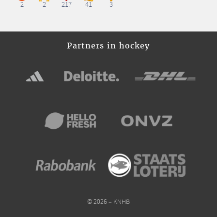
2
2
217
41
3
Partners in hockey
© 2026 – KNHB