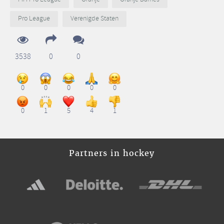
Pro League
Verenigde Staten
3538
0
0
0
0
0
0
0
0
1
5
4
1
Partners in hockey