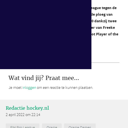
De Oranje Dames speelden zaterdag in de Pro League tegen de
Verenigde Staten. In het Wagener Stadion won de ploeg van
bondscoach Jamilon Mülders eenvoudig met 3-0 dankzij twee
doelpunten van Fiona Morgenstern en een treffer van Freeke
Moes. Na afloop werd Xan de Waard gekroond tot Player of the
Match.
Bekijk hier de samenvatting terug!
Wat vind jij? Praat mee...
Je moet
inloggen
om een reactie te kunnen plaatsen.
Redactie hockey.nl
2 april 2022 om 22:14
FIH Pro League
Oranje
Oranje Dames