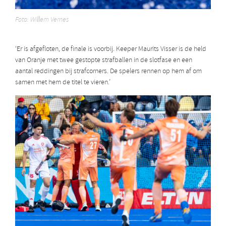
Foto: Willem Vernes
‘Er is afgefloten, de finale is voorbij. Keeper Maurits Visser is de held
van Oranje met twee gestopte strafballen in de slotfase en een
aantal reddingen bij strafcorners. De spelers rennen op hem af om
samen met hem de titel te vieren.’