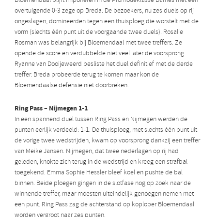
Bloemendaal blijft imponeren in de Promotieklasse Dames met een
overtuigende 0-3 zege op Breda. De bezoekers, nu zes duels op rij
ongeslagen, domineerden tegen een thuisploeg die worstelt met de
vorm (slechts één punt uit de voorgaande twee duels). Rosalie
Rosman was belangrijk bij Bloemendaal met twee treffers. Ze
opende de score en verdubbelde niet veel later de voorsprong.
Ryanne van Dooijeweerd besliste het duel definitief met de derde
treffer. Breda probeerde terug te komen maar kon de
Bloemendaalse defensie niet doorbreken.
Ring Pass – Nijmegen 1-1
In een spannend duel tussen Ring Pass en Nijmegen werden de
punten eerlijk verdeeld: 1-1. De thuisploeg, met slechts één punt uit
de vorige twee wedstrijden, kwam op voorsprong dankzij een treffer
van Meike Jansen. Nijmegen, dat twee nederlagen op rij had
geleden, knokte zich terug in de wedstrijd en kreeg een strafbal
toegekend. Emma Sophie Hessler bleef koel en pushte de bal
binnen. Beide ploegen gingen in de slotfase nog op zoek naar de
winnende treffer, maar moesten uiteindelijk genoegen nemen met
een punt. Ring Pass zag de achterstand op koploper Bloemendaal
worden vergroot naar zes punten.