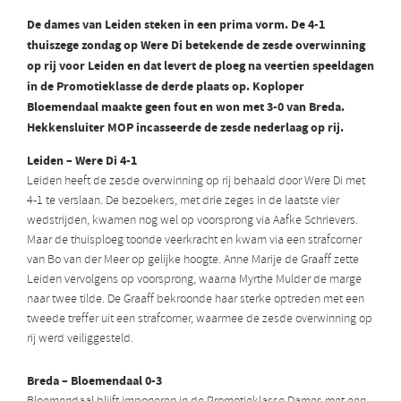
De dames van Leiden steken in een prima vorm. De 4-1
thuiszege zondag op Were Di betekende de zesde overwinning
op rij voor Leiden en dat levert de ploeg na veertien speeldagen
in de Promotieklasse de derde plaats op. Koploper
Bloemendaal maakte geen fout en won met 3-0 van Breda.
Hekkensluiter MOP incasseerde de zesde nederlaag op rij.
Leiden – Were Di 4-1
Leiden heeft de zesde overwinning op rij behaald door Were Di met
4-1 te verslaan. De bezoekers, met drie zeges in de laatste vier
wedstrijden, kwamen nog wel op voorsprong via Aafke Schrievers.
Maar de thuisploeg toonde veerkracht en kwam via een strafcorner
van Bo van der Meer op gelijke hoogte. Anne Marije de Graaff zette
Leiden vervolgens op voorsprong, waarna Myrthe Mulder de marge
naar twee tilde. De Graaff bekroonde haar sterke optreden met een
tweede treffer uit een strafcorner, waarmee de zesde overwinning op
rij werd veiliggesteld.
Breda – Bloemendaal 0-3