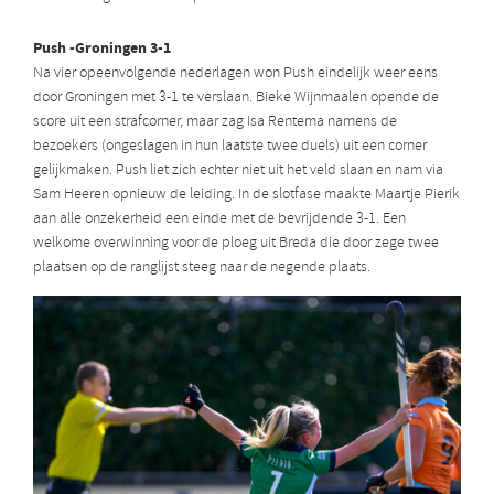
Push -Groningen 3-1
Na vier opeenvolgende nederlagen won Push eindelijk weer eens
door Groningen met 3-1 te verslaan. Bieke Wijnmaalen opende de
score uit een strafcorner, maar zag Isa Rentema namens de
bezoekers (ongeslagen in hun laatste twee duels) uit een corner
gelijkmaken. Push liet zich echter niet uit het veld slaan en nam via
Sam Heeren opnieuw de leiding. In de slotfase maakte Maartje Pierik
aan alle onzekerheid een einde met de bevrijdende 3-1. Een
welkome overwinning voor de ploeg uit Breda die door zege twee
plaatsen op de ranglijst steeg naar de negende plaats.