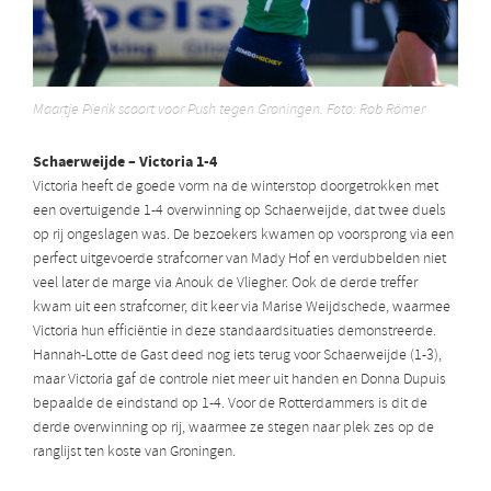
Maartje Pierik scoort voor Push tegen Groningen. Foto: Rob Römer
Schaerweijde – Victoria 1-4
Victoria heeft de goede vorm na de winterstop doorgetrokken met
een overtuigende 1-4 overwinning op Schaerweijde, dat twee duels
op rij ongeslagen was. De bezoekers kwamen op voorsprong via een
perfect uitgevoerde strafcorner van Mady Hof en verdubbelden niet
veel later de marge via Anouk de Vliegher. Ook de derde treffer
kwam uit een strafcorner, dit keer via Marise Weijdschede, waarmee
Victoria hun efficiëntie in deze standaardsituaties demonstreerde.
Hannah-Lotte de Gast deed nog iets terug voor Schaerweijde (1-3),
maar Victoria gaf de controle niet meer uit handen en Donna Dupuis
bepaalde de eindstand op 1-4. Voor de Rotterdammers is dit de
derde overwinning op rij, waarmee ze stegen naar plek zes op de
ranglijst ten koste van Groningen.