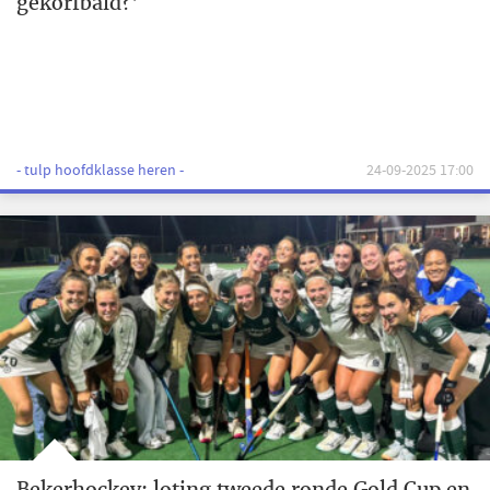
gekorfbald?'
- tulp hoofdklasse heren -
24-09-2025 17:00
Bekerhockey: loting tweede ronde Gold Cup en