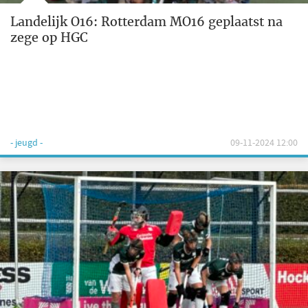
Landelijk O16: Rotterdam MO16 geplaatst na
zege op HGC
- jeugd -
09-11-2024 12:00