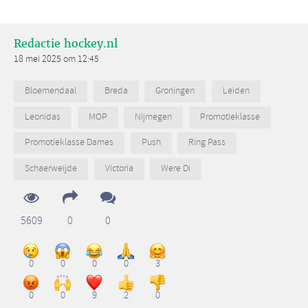
Redactie hockey.nl
18 mei 2025 om 12:45
Bloemendaal
Breda
Groningen
Leiden
Leonidas
MOP
Nijmegen
Promotieklasse
Promotieklasse Dames
Push
Ring Pass
Schaerweijde
Victoria
Were Di
5609
0
0
0
0
0
0
3
0
0
9
2
0