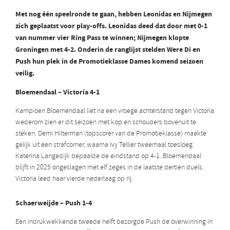
Met nog één speelronde te gaan, hebben Leonidas en Nijmegen
zich geplaatst voor play-offs. Leonidas deed dat door met 0-1
van nummer vier Ring Pass te winnen; Nijmegen klopte
Groningen met 4-2. Onderin de ranglijst stelden Were Di en
Push hun plek in de Promotieklasse Dames komend seizoen
veilig.
Bloemendaal – Victoria 4-1
Kampioen Bloemendaal liet na een vroege achterstand tegen Victoria
wederom zien er dit seizoen met kop en schouders bovenuit te
steken. Demi Hilterman (topscorer van de Promotieklasse) maakte
gelijk uit een strafcorner, waarna Ivy Tellier tweemaal toesloeg.
Katerina Langedijk bepaalde de eindstand op 4-1. Bloemendaal
blijft in 2025 ongeslagen met elf zeges in de laatste dertien duels.
Victoria leed haar vierde nederlaag op rij.
Schaerweijde – Push 1-4
Een indrukwekkende tweede helft bezorgde Push de overwinning in