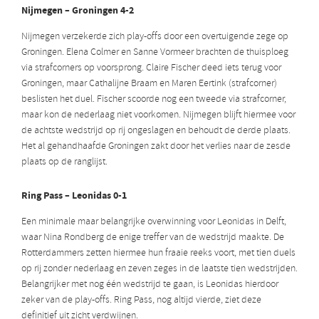
Nijmegen – Groningen 4-2
Nijmegen verzekerde zich play-offs door een overtuigende zege op
Groningen. Elena Colmer en Sanne Vormeer brachten de thuisploeg
via strafcorners op voorsprong. Claire Fischer deed iets terug voor
Groningen, maar Cathalijne Braam en Maren Eertink (strafcorner)
beslisten het duel. Fischer scoorde nog een tweede via strafcorner,
maar kon de nederlaag niet voorkomen. Nijmegen blijft hiermee voor
de achtste wedstrijd op rij ongeslagen en behoudt de derde plaats.
Het al gehandhaafde Groningen zakt door het verlies naar de zesde
plaats op de ranglijst.
Ring Pass – Leonidas 0-1
Een minimale maar belangrijke overwinning voor Leonidas in Delft,
waar Nina Rondberg de enige treffer van de wedstrijd maakte. De
Rotterdammers zetten hiermee hun fraaie reeks voort, met tien duels
op rij zonder nederlaag en zeven zeges in de laatste tien wedstrijden.
Belangrijker met nog één wedstrijd te gaan, is Leonidas hierdoor
zeker van de play-offs. Ring Pass, nog altijd vierde, ziet deze
definitief uit zicht verdwijnen.