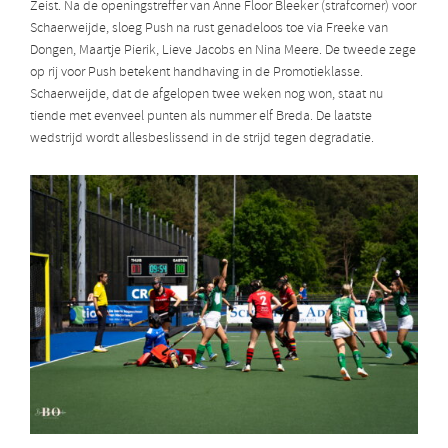
Zeist. Na de openingstreffer van Anne Floor Bleeker (strafcorner) voor
Schaerweijde, sloeg Push na rust genadeloos toe via Freeke van
Dongen, Maartje Pierik, Lieve Jacobs en Nina Meere. De tweede zege
op rij voor Push betekent handhaving in de Promotieklasse.
Schaerweijde, dat de afgelopen twee weken nog won, staat nu
tiende met evenveel punten als nummer elf Breda. De laatste
wedstrijd wordt allesbeslissend in de strijd tegen degradatie.