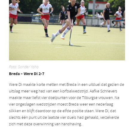
Foto: Sander Yoho
Breda – Were Di 2-7
Were Di maakte korte metten met Breda in een uitduel dat gezien de
uitslag meer weg had van een korfbalwedstrijd. Aafke Schrievers
maakte maar liefst vier doelpunten voor de Tilburgse vrouwen. Na
vier ongeslagen wedstrijden moest Breda weer een nederlaag
slikken en blijft daardoor op de elfde positie staan. Were Di, dat
slechts één punt uit de laatste vier duels had gehaald, verzekerde
zich met deze overwinning van handhaving.