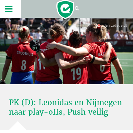
Foto: Jan Lelieveldt
PK (D): Leonidas en Nijmegen
naar play-offs, Push veilig