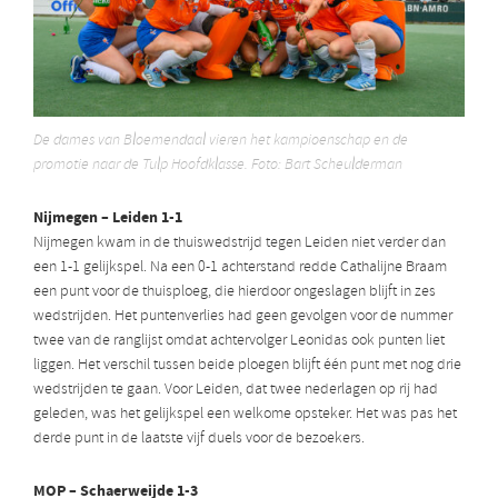
De dames van Bloemendaal vieren het kampioenschap en de
promotie naar de Tulp Hoofdklasse. Foto: Bart Scheulderman
Nijmegen – Leiden 1-1
Nijmegen kwam in de thuiswedstrijd tegen Leiden niet verder dan
een 1-1 gelijkspel. Na een 0-1 achterstand redde Cathalijne Braam
een punt voor de thuisploeg, die hierdoor ongeslagen blijft in zes
wedstrijden. Het puntenverlies had geen gevolgen voor de nummer
twee van de ranglijst omdat achtervolger Leonidas ook punten liet
liggen. Het verschil tussen beide ploegen blijft één punt met nog drie
wedstrijden te gaan. Voor Leiden, dat twee nederlagen op rij had
geleden, was het gelijkspel een welkome opsteker. Het was pas het
derde punt in de laatste vijf duels voor de bezoekers.
MOP – Schaerweijde 1-3