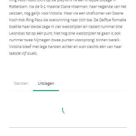
Ring Pass houdt zicht op de play-offs na een knappe uitzege in
Rotterdam. Na de 0-1 maakte Claire Moerman, haar negende van het
seizoen, nog gelijk voor Victoria. Maar via een strafcorner van Daane
Koch trok Ring Pass de overwinning naar zich toe. De Delftse formatie
boekte haar derde zege in vier wedstrijden en nadert nummer drie
Leonidas tot op één punt. Met nog drie wedstrijden te gaan is ook
nummer twee Nijmegen (twee punten voorsprong) binnen bereik.
Victoria bleef met lege handen achter en won slechts één van haar
laatste vijf duels.