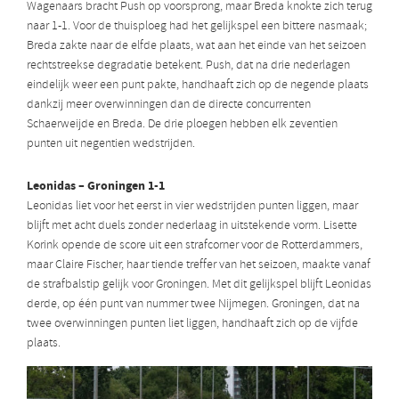
Wagenaars bracht Push op voorsprong, maar Breda knokte zich terug
naar 1-1. Voor de thuisploeg had het gelijkspel een bittere nasmaak;
Breda zakte naar de elfde plaats, wat aan het einde van het seizoen
rechtstreekse degradatie betekent. Push, dat na drie nederlagen
eindelijk weer een punt pakte, handhaaft zich op de negende plaats
dankzij meer overwinningen dan de directe concurrenten
Schaerweijde en Breda. De drie ploegen hebben elk zeventien
punten uit negentien wedstrijden.
Leonidas – Groningen 1-1
Leonidas liet voor het eerst in vier wedstrijden punten liggen, maar
blijft met acht duels zonder nederlaag in uitstekende vorm. Lisette
Korink opende de score uit een strafcorner voor de Rotterdammers,
maar Claire Fischer, haar tiende treffer van het seizoen, maakte vanaf
de strafbalstip gelijk voor Groningen. Met dit gelijkspel blijft Leonidas
derde, op één punt van nummer twee Nijmegen. Groningen, dat na
twee overwinningen punten liet liggen, handhaaft zich op de vijfde
plaats.