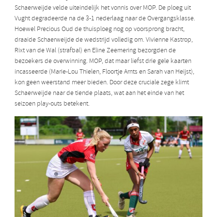
Schaerweijde velde uiteindelijk het vonnis over MOP. De ploeg uit
Vught degradeerde na de 3-1 nederlaag naar de Overgangsklasse.
Hoewel Precious Oud de thuisploeg nog op voorsprong bracht,
draaide Schaerweijde de wedstrijd volledig om. Vivienne Kastrop,
Rixt van de Wal (strafbal) en Eline Zeemering bezorgden de
bezoekers de overwinning. MOP, dat maar liefst drie gele kaarten
incasseerde (Marie-Lou Thielen, Floortje Arnts en Sarah van Heijst),
kon geen weerstand meer bieden. Door deze cruciale zege klimt
Schaerweijde naar de tiende plaats, wat aan het einde van het
seizoen play-outs betekent.