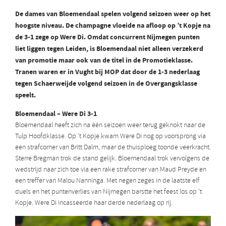
De dames van Bloemendaal spelen volgend seizoen weer op het
hoogste niveau. De champagne vloeide na afloop op ’t Kopje na
de 3-1 zege op Were Di. Omdat concurrent Nijmegen punten
liet liggen tegen Leiden, is Bloemendaal niet alleen verzekerd
van promotie maar ook van de titel in de Promotieklasse.
Tranen waren er in Vught bij MOP dat door de 1-3 nederlaag
tegen Schaerweijde volgend seizoen in de Overgangsklasse
speelt.
Bloemendaal – Were Di 3-1
Bloemendaal heeft zich na één seizoen weer terug geknokt naar de
Tulp Hoofdklasse. Op ’t Kopje kwam Were Di nog op voorsprong via
een strafcorner van Britt Dalm, maar de thuisploeg toonde veerkracht.
Sterre Bregman trok de stand gelijk. Bloemendaal trok vervolgens de
wedstrijd naar zich toe via een rake strafcorner van Maud Preyde en
een treffer van Malou Nanninga. Met negen zeges in de laatste elf
duels en het puntenverlies van Nijmegen barstte het feest los op ’t
Kopje. Were Di incasseerde haar derde nederlaag op rij.