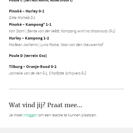
Poule C (terrein AMHC Amersfoort)
Pinoké – Hurley 0-1
Gitte Michels 0-1
Pinoké – Kampong* 1-1
Kari Stam | Bente van der Veldt; Kampong wint na shoot-outs (0-1)
Hurley – Kampong 1-2
Marleen Jochems | Luna Fokke, Noor van den Nieuwenhof
Poule D (terrein Oss)
Tilburg – Oranje-Rood 0-2
Janneke van de Ven 0-1, Charlotte Schrijvers 0-2
Wat vind jij? Praat mee...
Je moet
inloggen
om een reactie te kunnen plaatsen.