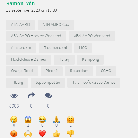
Ramon Min
13 september 2023 om 10:30
ABN AMRO
ABN AMRO Cup
ABN AMRO Hockey Weekend
ABN AMRO Weekend
Amsterdam
Bloemendaal
HGC
Hoofdklasse Dames
Hurley
Kampong
Oranje-Rood
Pinoké
Rotterdam
SCHC
Tilburg
topcompetitie
Tulp Hoofdklasse Dames
8903
0
0
0
1
0
0
1