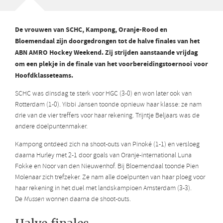
De vrouwen van SCHC, Kampong, Oranje-Rood en
Bloemendaal zijn doorgedrongen tot de halve finales van het
ABN AMRO Hockey Weekend. Zij strijden aanstaande vrijdag
om een plekje in de finale van het voorbereidingstoernooi voor
Hoofdklasseteams.
SCHC was dinsdag te sterk voor HGC (3-0) en won later ook van
Rotterdam (1-0). Yibbi Jansen toonde opnieuw haar klasse: ze nam
drie van de vier treffers voor haar rekening. Trijntje Beljaars was de
andere doelpuntenmaker.
Kampong ontdeed zich na shoot-outs van Pinoké (1-1) en versloeg
daarna Hurley met 2-1 door goals van Oranje-international Luna
Fokke en Noor van den Nieuwenhof. Bij Bloemendaal toonde Pien
Molenaar zich trefzeker. Ze nam alle doelpunten van haar ploeg voor
haar rekening in het duel met landskampioen Amsterdam (3-3).
De
Mussen
wonnen daarna de shoot-outs.