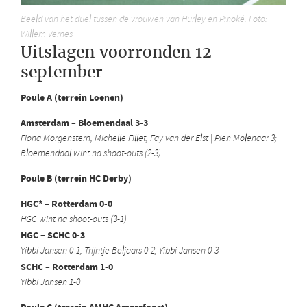
Beeld van het duel tussen de vrouwen van Hurley en Pinoké. Foto:
Willem Vernes
Uitslagen voorronden 12
september
Poule A (terrein Loenen)
Amsterdam – Bloemendaal 3-3
Fiona Morgenstern, Michelle Fillet, Fay van der Elst | Pien Molenaar 3;
Bloemendaal wint na shoot-outs (2-3)
Poule B (terrein HC Derby)
HGC* – Rotterdam 0-0
HGC wint na shoot-outs (3-1)
HGC – SCHC 0-3
Yibbi Jansen 0-1, Trijntje Beljaars 0-2, Yibbi Jansen 0-3
SCHC – Rotterdam 1-0
Yibbi Jansen 1-0