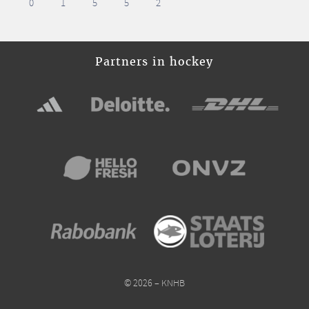
0
1
5
5
2
Partners in hockey
© 2026 – KNHB