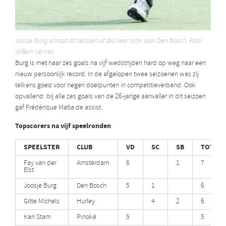
Joosje Burg schoot dit seizoen al zes keer raak voor Den Bosch. Foto:
Willem Vernes
Burg is met haar zes goals na vijf wedstrijden hard op weg naar een
nieuw persoonlijk record. In de afgelopen twee seizoenen was zij
telkens goed voor negen doelpunten in competitieverband. Ook
opvallend: bij alle zes goals van de 26-jarige aanvaller in dit seizoen
gaf Frédérique Matla de assist.
Topscorers na vijf speelronden
SPEELSTER
CLUB
VD
SC
SB
TOT.
Fay van der
Amsterdam
6
1
7
Elst
Joosje Burg
Den Bosch
5
1
6
Gitte Michels
Hurley
4
2
6
Kari Stam
Pinoké
5
5