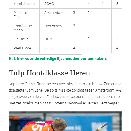
Yibbi Jansen
SCHC
4
1
5
Michelle
Amsterdam
3
1
4
Fillet
Frédérique
Den Bosch
2
1
1
4
Matla
Jip Dicke
HDM
1
3
4
Pien Dicke
SCHC
4
4
Klik hier voor de volledige lijst met doelpuntenmakers
Tulp Hoofdklasse Heren
Koploper Oranje-Rood beleeft veel plezier aan zijn Nieuw-Zeelandse
goalgetter Sam Lane. De spits maakte zondag tegen Amsterdam (4-2
zege) twee van de vier Eindhovense doelpunten en nestelde zich zo
met zes doelpunten naast Rotterdam-aanvaller Jeroen Hertzberger.