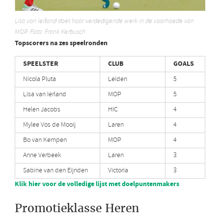
Lisa van Ierland doet haar verdedigende werk in de voorhoede van
MOP. Foto: Frank Kerbusch
Topscorers na zes speelronden
SPEELSTER
CLUB
GOALS
Nicola Pluta
Leiden
5
Lisa van Ierland
MOP
5
Helen Jacobs
HIC
4
Mylee Vos de Mooij
Laren
4
Bo van Kempen
MOP
4
Anne Verbeek
Laren
3
Sabine van den Eijnden
Victoria
3
Klik hier voor de volledige lijst met doelpuntenmakers
Promotieklasse Heren