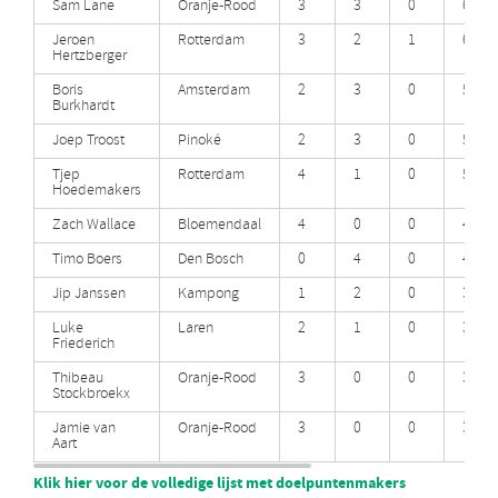
Sam Lane
Oranje-Rood
3
3
0
6
Jeroen
Rotterdam
3
2
1
6
Hertzberger
Boris
Amsterdam
2
3
0
5
Burkhardt
Joep Troost
Pinoké
2
3
0
5
Tjep
Rotterdam
4
1
0
5
Hoedemakers
Zach Wallace
Bloemendaal
4
0
0
4
Timo Boers
Den Bosch
0
4
0
4
Jip Janssen
Kampong
1
2
0
3
Luke
Laren
2
1
0
3
Friederich
Thibeau
Oranje-Rood
3
0
0
3
Stockbroekx
Jamie van
Oranje-Rood
3
0
0
3
Aart
Klik hier voor de volledige lijst met doelpuntenmakers