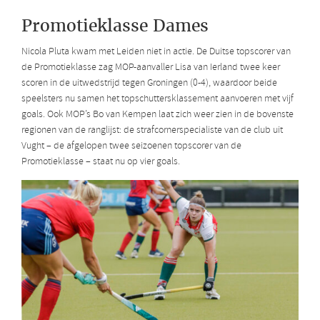
Promotieklasse Dames
Nicola Pluta kwam met Leiden niet in actie. De Duitse topscorer van
de Promotieklasse zag MOP-aanvaller Lisa van Ierland twee keer
scoren in de uitwedstrijd tegen Groningen (0-4), waardoor beide
speelsters nu samen het topschuttersklassement aanvoeren met vijf
goals. Ook MOP’s Bo van Kempen laat zich weer zien in de bovenste
regionen van de ranglijst: de strafcornerspecialiste van de club uit
Vught – de afgelopen twee seizoenen topscorer van de
Promotieklasse – staat nu op vier goals.