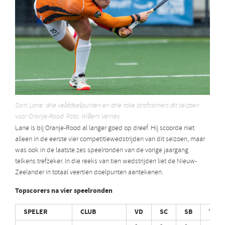
Sam Lane: drie velddoelpunten en drie rake strafcorners dit seizoen
voor Oranje-Rood. Foto: Willem Vernes
Lane is bij Oranje-Rood al langer goed op dreef. Hij scoorde niet
alleen in de eerste vier competitiewedstrijden van dit seizoen, maar
was ook in de laatste zes speelronden van de vorige jaargang
telkens trefzeker. In die reeks van tien wedstrijden liet de Nieuw-
Zeelander in totaal veertien doelpunten aantekenen.
Topscorers na vier speelronden
SPELER
CLUB
VD
SC
SB
TOTA