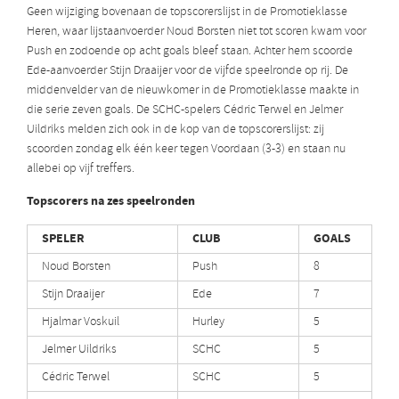
Geen wijziging bovenaan de topscorerslijst in de Promotieklasse
Heren, waar lijstaanvoerder Noud Borsten niet tot scoren kwam voor
Push en zodoende op acht goals bleef staan. Achter hem scoorde
Ede-aanvoerder Stijn Draaijer voor de vijfde speelronde op rij. De
middenvelder van de nieuwkomer in de Promotieklasse maakte in
die serie zeven goals. De SCHC-spelers Cédric Terwel en Jelmer
Uildriks melden zich ook in de kop van de topscorerslijst: zij
scoorden zondag elk één keer tegen Voordaan (3-3) en staan nu
allebei op vijf treffers.
Topscorers na zes speelronden
SPELER
CLUB
GOALS
Noud Borsten
Push
8
Stijn Draaijer
Ede
7
Hjalmar Voskuil
Hurley
5
Jelmer Uildriks
SCHC
5
Cédric Terwel
SCHC
5