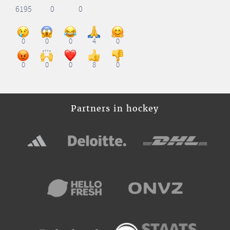
6195
0
0
0
0
0
4
0
0
0
0
8
0
Partners in hockey