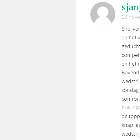
sja
13 nove
Snel ve
en het 
geducht 
competi
en het n
Bovendi
wedstrij
zondag 
confron
bos Inz
de topp
knap la
wedstrij