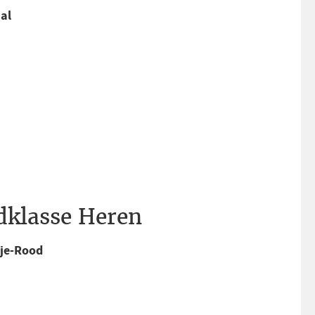
al
dklasse Heren
je-Rood