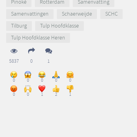
Pinoké
Rotterdam
Samenvatting
Samenvattingen
Schaerweijde
SCHC
Tilburg
Tulp Hoofdklasse
Tulp Hoofdklasse Heren
5837
0
1
0
0
0
0
0
0
0
1
2
1