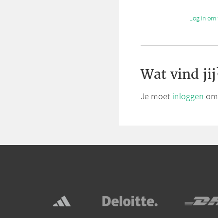
Log in om 
Wat vind jij
Je moet
inloggen
om 