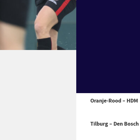
de helft. De elfde 
hier en daar verras
was men toe aan spe
van twee toppers: 
Pinoké. Dat en veel
Hoofdklasse Dames 
Bekijk hier de hoogtep
Tulp Hoof
Oranje-Rood – HDM
Tilburg – Den Bosch