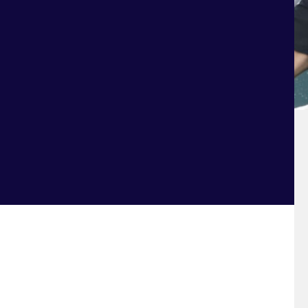
speelronde stond weer garant voor spektakel, met
sende uitslagen. In de Tulp Hoofdklasse Heren
elronde 10. Die speelronde stond in het teken
Bloemendaal – Oranje-Rood en Kampong –
 meer in de samenvattingen van de Tulp
en Heren.
unten van alle wedstrijden uit de Hoofdklasse.
dklasse Dames