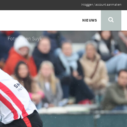
inloggen
/
account aanmaken
NIEUWS
Foto: Koen Suyk