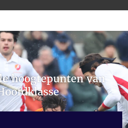
lle hoogtepunten van
Hoofdklasse
en van de Tulp Hoofdklasse Dames zit precies op