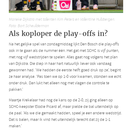
Marieke Dijkstra met talenten Kim Peters en Valentine Hulsbergen.
Foto: Bart Scheulderman
Als koploper de play-offs in?
Na het gelijke spel van zondagmiddag lijkt Den Bosch die play-offs
ook in te gaan als de nummer één. Het gat met SCHC is vijf punten,
met nog vijf wedstrijden te spelen. Alles gaat nog volgens het plan
van Dijkstra. Die diep in haar hart natuurlijk liever ook vandaag
gewonnen had. ‘We hadden de eerste helft goed druk op ze’, begint
ze haar analyse. ‘Pas toen we op 1-0 voor kwamen, stonden we echt
onder druk. Dan lukt het alleen nog met vlagen de controle te
pakken.’
Maartje Krekelaar had nog de kans op de 2-0, zij ging alleen op
SCHC-keepster Elodie Picard af, maar pielde de bal uiteindelijk op
de paal. ‘Als we die gemaakt hadden, speel je een andere wedstrijd.
Dat is balen, maar ik vind het uiteindelijk terecht dat zij de 1-1
maken.’