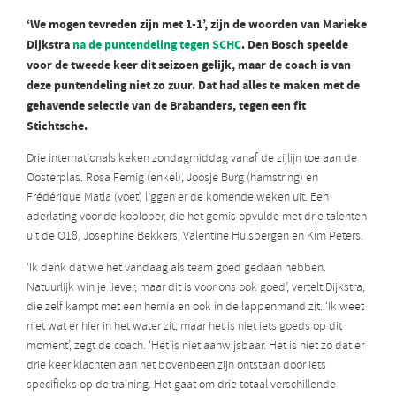
‘We mogen tevreden zijn met 1-1’, zijn de woorden van Marieke
Dijkstra
na de puntendeling tegen SCHC
. Den Bosch speelde
voor de tweede keer dit seizoen gelijk, maar de coach is van
deze puntendeling niet zo zuur. Dat had alles te maken met de
gehavende selectie van de Brabanders, tegen een fit
Stichtsche.
Drie internationals keken zondagmiddag vanaf de zijlijn toe aan de
Oosterplas. Rosa Fernig (enkel), Joosje Burg (hamstring) en
Frédérique Matla (voet) liggen er de komende weken uit. Een
aderlating voor de koploper, die het gemis opvulde met drie talenten
uit de O18, Josephine Bekkers, Valentine Hulsbergen en Kim Peters.
‘Ik denk dat we het vandaag als team goed gedaan hebben.
Natuurlijk win je liever, maar dit is voor ons ook goed’, vertelt Dijkstra,
die zelf kampt met een hernia en ook in de lappenmand zit. ‘Ik weet
niet wat er hier in het water zit, maar het is niet iets goeds op dit
moment’, zegt de coach. ‘Het is niet aanwijsbaar. Het is niet zo dat er
drie keer klachten aan het bovenbeen zijn ontstaan door iets
specifieks op de training. Het gaat om drie totaal verschillende