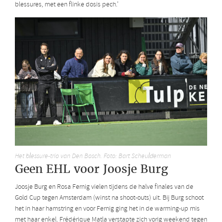
blessures, met een flinke dosis pech.’
Het blessure-trio van Den Bosch. Foto: Bart Scheulderman
Geen EHL voor Joosje Burg
Joosje Burg en Rosa Fernig vielen tijdens de halve finales van de
Gold Cup tegen Amsterdam (winst na shoot-outs) uit. Bij Burg schoot
het in haar hamstring en voor Fernig ging het in de warming-up mis
met haar enkel. Frédérique Matla verstapte zich vorig weekend tegen