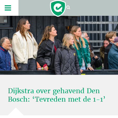
Foto: Bart Scheulderman
Dijkstra over gehavend Den
Bosch: ‘Tevreden met de 1-1’