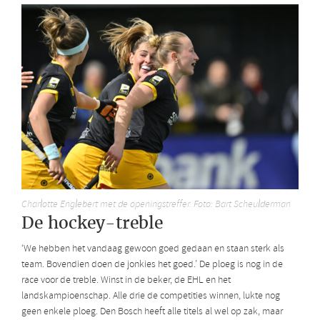
Charlotte Englebert met de openingstreffer. Foto: Bart Scheulderman
De hockey-treble
‘We hebben het vandaag gewoon goed gedaan en staan sterk als
team. Bovendien doen de jonkies het goed.’ De ploeg is nog in de
race voor de treble. Winst in de beker, de EHL en het
landskampioenschap. Alle drie de competities winnen, lukte nog
geen enkele ploeg. Den Bosch heeft alle titels al wel op zak, maar