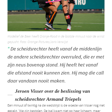
Madelief de Beer heeft Oranje-Rood in de laatste minuut naar de winst
gepusht. Foto: Orange Pictures/Joris Verwijst
De scheidsrechter heeft vanaf de middenlijn
de andere scheidsrechter overruled, die er met
zijn neus bovenop stond. Hij heeft het vanaf
die afstand nooit kunnen zien. Hij mag die call
daar vandaan nooit maken.
Jeroen Visser over de beslissing van
scheidsrechter Armand Triepels
Een minuut of twintig na de wedstrijd is de woede van Visser nog niet
gezakt. ‘We zijn bestolen. De bal kwam niet op haar lichaam, maar