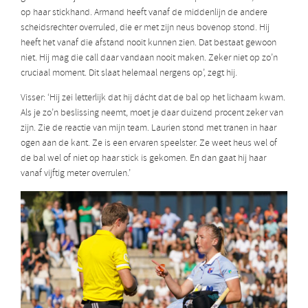
op haar stickhand. Armand heeft vanaf de middenlijn de andere
scheidsrechter overruled, die er met zijn neus bovenop stond. Hij
heeft het vanaf die afstand nooit kunnen zien. Dat bestaat gewoon
niet. Hij mag die call daar vandaan nooit maken. Zeker niet op zo’n
cruciaal moment. Dit slaat helemaal nergens op’, zegt hij.
Visser: ‘Hij zei letterlijk dat hij dácht dat de bal op het lichaam kwam.
Als je zo’n beslissing neemt, moet je daar duizend procent zeker van
zijn. Zie de reactie van mijn team. Laurien stond met tranen in haar
ogen aan de kant. Ze is een ervaren speelster. Ze weet heus wel of
de bal wel of niet op haar stick is gekomen. En dan gaat hij haar
vanaf vijftig meter overrulen.’