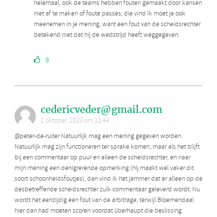
helemaal, ook de teams hebben fouten gemaakt door kansen
niet af te maken of foute passes, die vind ik moet je ook
meenemen in je mening, want een fout van de scheidsrechter
betekend niet dat hij de wedstrijd heeft weggegeven.
9
cedericveder@gmail.com
2 oktober, 2023 om 12:44
@peter-de-ruiter Natuurlijk mag een mening gegeven worden.
Natuurlijk mag zijn functioneren ter sprake komen, maar als het blijft
bij een commentaar op puur en alleen de scheidsrechter, en naar
mijn mening een denigrerende opmerking (hij maakt wel vaker dit
soort schoonheidsfoutjes), dan vind ik het jammer dat er alleen op de
desbetreffende scheidsrechter zulk commentaar geleverd wordt. Nu
wordt het eenzijdig een fout van de arbitrage, terwijl Bloemendaal
hier dan had moeten scoren voordat überhaupt die beslissing