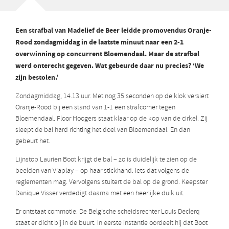
Een strafbal van Madelief de Beer leidde promovendus Oranje-
Rood zondagmiddag in de laatste minuut naar een 2-1
overwinning op concurrent Bloemendaal. Maar de strafbal
werd onterecht gegeven. Wat gebeurde daar nu precies? ‘We
zijn bestolen.’
Zondagmiddag, 14.13 uur. Met nog 35 seconden op de klok versiert
Oranje-Rood bij een stand van 1-1 een strafcorner tegen
Bloemendaal. Floor Hoogers staat klaar op de kop van de cirkel. Zij
sleept de bal hard richting het doel van Bloemendaal. En dan
gebeurt het.
Lijnstop Laurien Boot krijgt de bal – zo is duidelijk te zien op de
beelden van Viaplay – op haar stickhand. Iets dat volgens de
reglementen mag. Vervolgens stuitert de bal op de grond. Keepster
Danique Visser verdedigt daarna met een heerlijke duik uit.
Er ontstaat commotie. De Belgische scheidsrechter Louis Declerq
staat er dicht bij in de buurt. In eerste instantie oordeelt hij dat Boot