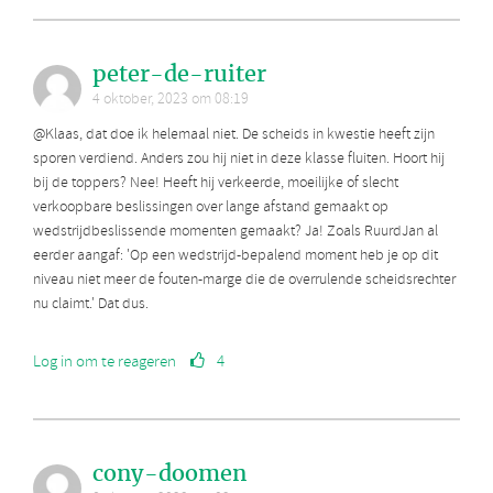
peter-de-ruiter
4 oktober, 2023 om 08:19
@Klaas, dat doe ik helemaal niet. De scheids in kwestie heeft zijn
sporen verdiend. Anders zou hij niet in deze klasse fluiten. Hoort hij
bij de toppers? Nee! Heeft hij verkeerde, moeilijke of slecht
verkoopbare beslissingen over lange afstand gemaakt op
wedstrijdbeslissende momenten gemaakt? Ja! Zoals RuurdJan al
eerder aangaf: 'Op een wedstrijd-bepalend moment heb je op dit
niveau niet meer de fouten-marge die de overrulende scheidsrechter
nu claimt.' Dat dus.
Log in om te reageren
4
cony-doomen