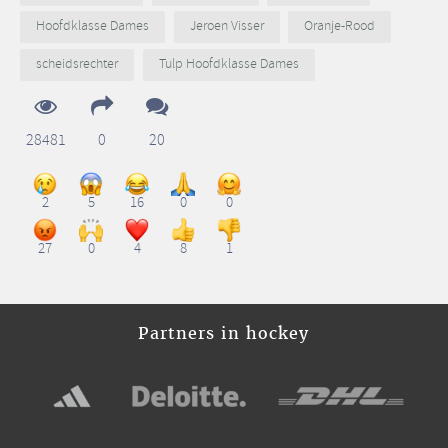
Hoofdklasse Dames
Jeroen Visser
Oranje-Rood
scheidsrechter
Tulp Hoofdklasse Dames
28481
0
20
2
5
16
0
0
27
0
4
8
1
Partners in hockey