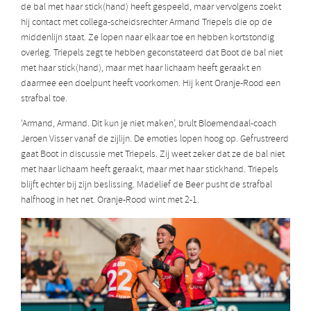
de bal met haar stick(hand) heeft gespeeld, maar vervolgens zoekt
hij contact met collega-scheidsrechter Armand Triepels die op de
middenlijn staat. Ze lopen naar elkaar toe en hebben kortstondig
overleg. Triepels zegt te hebben geconstateerd dat Boot de bal niet
met haar stick(hand), maar met haar lichaam heeft geraakt en
daarmee een doelpunt heeft voorkomen. Hij kent Oranje-Rood een
strafbal toe.
‘Armand, Armand. Dit kun je niet maken’, brult Bloemendaal-coach
Jeroen Visser vanaf de zijlijn. De emoties lopen hoog op. Gefrustreerd
gaat Boot in discussie met Triepels. Zij weet zeker dat ze de bal niet
met haar lichaam heeft geraakt, maar met haar stickhand. Triepels
blijft echter bij zijn beslissing. Madelief de Beer pusht de strafbal
halfhoog in het net. Oranje-Rood wint met 2-1.