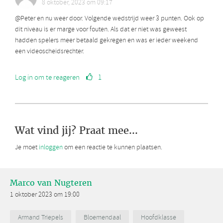
8 oktober, 2023 om 09:17
@Peter en nu weer door. Volgende wedstrijd weer 3 punten. Ook op
dit niveau is er marge voor fouten. Als dat er niet was geweest
hadden spelers meer betaald gekregen en was er ieder weekend
een videoscheidsrechter.
Log in om te reageren
1
Wat vind jij? Praat mee...
Je moet
inloggen
om een reactie te kunnen plaatsen.
Marco van Nugteren
1 oktober 2023 om 19:00
Armand Triepels
Bloemendaal
Hoofdklasse