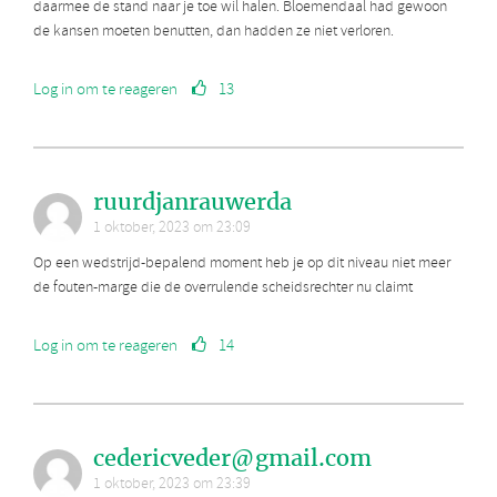
daarmee de stand naar je toe wil halen. Bloemendaal had gewoon
de kansen moeten benutten, dan hadden ze niet verloren.
Log in om te reageren
13
ruurdjanrauwerda
1 oktober, 2023 om 23:09
Op een wedstrijd-bepalend moment heb je op dit niveau niet meer
de fouten-marge die de overrulende scheidsrechter nu claimt
Log in om te reageren
14
cedericveder@gmail.com
1 oktober, 2023 om 23:39