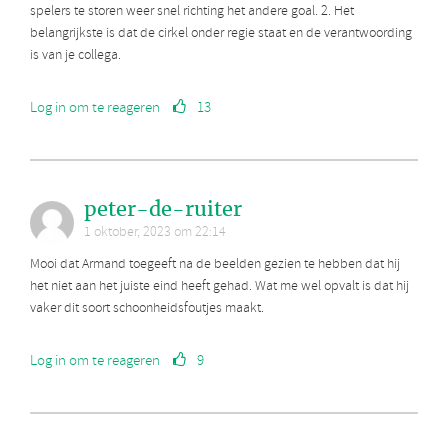
spelers te storen weer snel richting het andere goal. 2. Het
belangrijkste is dat de cirkel onder regie staat en de verantwoording
is van je collega.
Log in om te reageren
13
peter-de-ruiter
1 oktober, 2023 om 22:14
Mooi dat Armand toegeeft na de beelden gezien te hebben dat hij
het niet aan het juiste eind heeft gehad. Wat me wel opvalt is dat hij
vaker dit soort schoonheidsfoutjes maakt.
Log in om te reageren
9