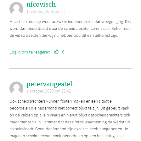
nicovisch
1 oktober, 2023 om 22:41
Misschien moet je weer bezwaar indienen zoals dat vroeger ging. Dat
werd dan beoordeeld door de scheidsrechter commissie. Zeker met
de video beelden die wij nu hebben zou dit een uitkomst zijn.
Log in om te reageren
6
petervangestel
1 oktober, 2023 om 22:42
Ook scheidsrechters kunnen fouten maken en een situatie
beoordelen die naderhand niet correct blijkt te zijn. Dit gebeurt vaak
op de velden op alle niveaus en hieruit blijkt dat scheidsrechters ook
maar mensen zijn. Jammer dat deze foute waarneming de wedstrijd
zo beinvloedt. Goed dat Armand zijn excuses heeft aangeboden. Je
mag een scheidsrechter nooit beoordelen op een beslissing als je