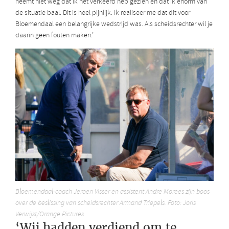
neemt niet weg dat ik het verkeerd heb gezien en dat ik enorm van
de situatie baal. Dit is heel pijnlijk. Ik realiseer me dat dit voor
Bloemendaal een belangrijke wedstrijd was. Als scheidsrechter wil je
daarin geen fouten maken.’
Bloemendaal-coach Jeroen Visser en assistent Andre Morees zijn boos
over de beslissing van scheidsrechter Armand Triepels. Foto: Joris
Verwijst/Orange Pictures
‘Wij hadden verdiend om te