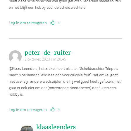
heeft deze scheidsrechter wel goed gefloten. Iedereen maakt fouten
en het blijft een hobby voor de scheidsrechters.
Log in om te reageren
4
peter-de-ruiter
2 oktober, 2023 om 20:45
@Klaas Leenders, het artikel heeft als titel: 'Scheidsrechter Triepels
biedt Bloemendaal excuses aan voor cruciale fout'. Het artikel gaat
niet over zijn andere wedstrijden die hij wel goed heeft gefloten. Het
gaat er ook niet om dat (ontzettende dooddoener) dat fluiten een
hobby is.
Log in om te reageren
4
klaasleenders