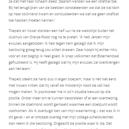
ze dat met haar lichaam deed. Daarom kenden we een strafbal toe.
Bij het terugkijken van de beelden constateerden we dat de bal tóch
op haar stickhand kwam en concludeerden we dat we geen strafbal
toe hadden moeten kennen.’
Triepels en Visser stonden een half uur na de wedstrijd buiten het
clubhuis van Oranje-Rood nog na te praten. ‘Ik heb Jeroen mijn
excuses aangeboden. Ik heb tegen hem gezegd dat ik mijn
beslissing graag terug zou willen draaien. Daar koopt hij echter niks
voor en dat begrijp ik heel goed. Ik snap volkomen dat Bloemendaal
gefrustreerd is. Hij heeft gezegd dat hij mijn excuses zal overbrengen
aan het team.’
Triepels steekt de hand dus in eigen boezem, maar is het niet eens
met Vissers kritiek dat hij vanaf de middenlijn nooit de call had
mogen maken. ‘Ik positioneer me in zo’n situatie bewust op die
positie. Onder meer om te kunnen beoordelen of er een overtreding
binnen de doelmond wordt gemaakt waarmee een doelpunt wordt
voorkomen. Als ik overtuigd ben van mijn waarneming – dat was ik in
dit geval – en er ontstaat overleg met mijn collega-scheidsrechter,
dan neem ik die beslissing. Ongeacht de positie waar ik sta. Dat