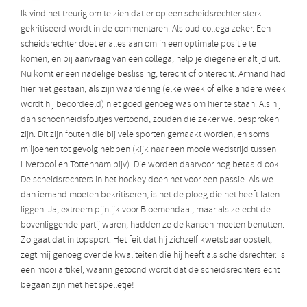
Ik vind het treurig om te zien dat er op een scheidsrechter sterk
gekritiseerd wordt in de commentaren. Als oud collega zeker. Een
scheidsrechter doet er alles aan om in een optimale positie te
komen, en bij aanvraag van een collega, help je diegene er altijd uit.
Nu komt er een nadelige beslissing, terecht of onterecht. Armand had
hier niet gestaan, als zijn waardering (elke week of elke andere week
wordt hij beoordeeld) niet goed genoeg was om hier te staan. Als hij
dan schoonheidsfoutjes vertoond, zouden die zeker wel besproken
zijn. Dit zijn fouten die bij vele sporten gemaakt worden, en soms
miljoenen tot gevolg hebben (kijk naar een mooie wedstrijd tussen
Liverpool en Tottenham bijv). Die worden daarvoor nog betaald ook.
De scheidsrechters in het hockey doen het voor een passie. Als we
dan iemand moeten bekritiseren, is het de ploeg die het heeft laten
liggen. Ja, extreem pijnlijk voor Bloemendaal, maar als ze echt de
bovenliggende partij waren, hadden ze de kansen moeten benutten.
Zo gaat dat in topsport. Het feit dat hij zichzelf kwetsbaar opstelt,
zegt mij genoeg over de kwaliteiten die hij heeft als scheidsrechter. Is
een mooi artikel, waarin getoond wordt dat de scheidsrechters echt
begaan zijn met het spelletje!