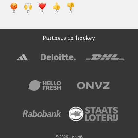
0
0
5
0
0
Partners in hockey
© 2026 – KNHB