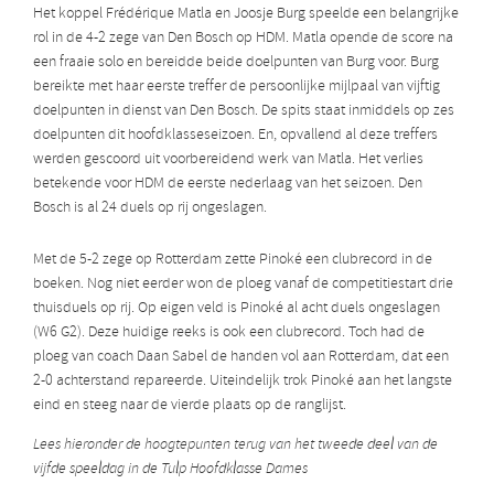
Het koppel Frédérique Matla en Joosje Burg speelde een belangrijke
rol in de 4-2 zege van Den Bosch op HDM. Matla opende de score na
een fraaie solo en bereidde beide doelpunten van Burg voor. Burg
bereikte met haar eerste treffer de persoonlijke mijlpaal van vijftig
doelpunten in dienst van Den Bosch. De spits staat inmiddels op zes
doelpunten dit hoofdklasseseizoen. En, opvallend al deze treffers
werden gescoord uit voorbereidend werk van Matla. Het verlies
betekende voor HDM de eerste nederlaag van het seizoen. Den
Bosch is al 24 duels op rij ongeslagen.
Met de 5-2 zege op Rotterdam zette Pinoké een clubrecord in de
boeken. Nog niet eerder won de ploeg vanaf de competitiestart drie
thuisduels op rij. Op eigen veld is Pinoké al acht duels ongeslagen
(W6 G2). Deze huidige reeks is ook een clubrecord. Toch had de
ploeg van coach Daan Sabel de handen vol aan Rotterdam, dat een
2-0 achterstand repareerde. Uiteindelijk trok Pinoké aan het langste
eind en steeg naar de vierde plaats op de ranglijst.
Lees hieronder de hoogtepunten terug van het tweede deel van de
vijfde speeldag in de Tulp Hoofdklasse Dames