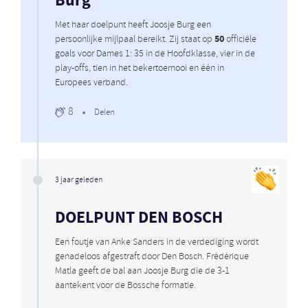
Burg
Met haar doelpunt heeft Joosje Burg een
50
persoonlijke mijlpaal bereikt. Zij staat op
officiële
goals voor Dames 1: 35 in de Hoofdklasse, vier in de
play-offs, tien in het bekertoernooi en één in
Europees verband.
8
Delen
3 jaar geleden
DOELPUNT DEN BOSCH
Een foutje van Anke Sanders in de verdediging wordt
genadeloos afgestraft door Den Bosch. Frédérique
Matla geeft de bal aan Joosje Burg die de 3-1
aantekent voor de Bossche formatie.