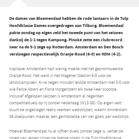
De dames van Bloemendaal hebben de rode lantaarn in de Tulp
Hoofdklasse Dames overgedragen aan Tilburg. Bloemendaal
pakte zondag op eigen veld het tweede punt van het seizoen
dankzij de 1-1 tegen Kampong. Pinoké zette een clubrecord
neer na de 5-2 zege op Rotterdam. Amsterdam en Den Bosch
versloegen respectievelijk Oranje-Rood (6-0) en HDM (4-2).
Koploper Amsterdam had weinig moeite met het gepromoveerde
Oranje-Rood. Het werd in het Wagener Stadion 6-0 voor de
landskampioen. Al na negen minuten leidde Amsterdam met 3-0 voor
wie Felice Albers en Fiona Morgenstern elk twee keer scoorde.
Inclusief afgelopen seizoen is Amsterdam al negentien
competitieduels op rij zonder nederlaag (W13 G6). Op eigen veld
duurt de ongeslagen reeks veertien wedstrijden, waarin Amsterdam
56 doelpunten maakte, een gemiddelde van vier goals per wedstrijd.
Hoewel Bloemendaal nu al vijftien duels zonder zege is, verliet de
ploeg van Jeroen Visser de laatste plaats in de Tulp Hoofdklasse