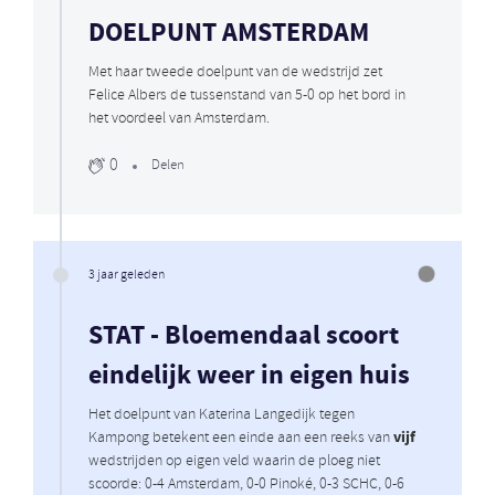
DOELPUNT AMSTERDAM
Met haar tweede doelpunt van de wedstrijd zet
Felice Albers de tussenstand van 5-0 op het bord in
het voordeel van Amsterdam.
0
Delen
3 jaar geleden
STAT - Bloemendaal scoort
eindelijk weer in eigen huis
Het doelpunt van Katerina Langedijk tegen
vijf
Kampong betekent een einde aan een reeks van
wedstrijden op eigen veld waarin de ploeg niet
scoorde: 0-4 Amsterdam, 0-0 Pinoké, 0-3 SCHC, 0-6