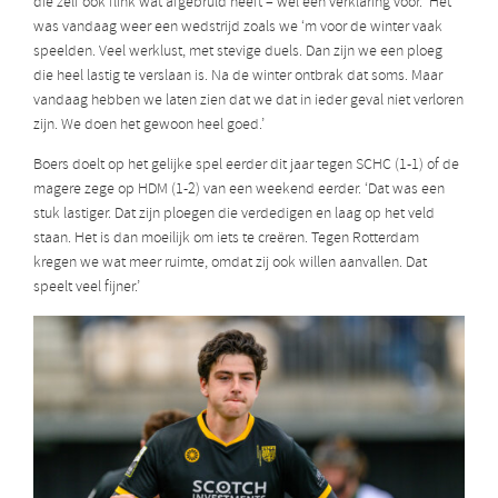
die zelf ook flink wat afgebruld heeft – wel een verklaring voor. ‘Het
was vandaag weer een wedstrijd zoals we ‘m voor de winter vaak
speelden. Veel werklust, met stevige duels. Dan zijn we een ploeg
die heel lastig te verslaan is. Na de winter ontbrak dat soms. Maar
vandaag hebben we laten zien dat we dat in ieder geval niet verloren
zijn. We doen het gewoon heel goed.’
Boers doelt op het gelijke spel eerder dit jaar tegen SCHC (1-1) of de
magere zege op HDM (1-2) van een weekend eerder. ‘Dat was een
stuk lastiger. Dat zijn ploegen die verdedigen en laag op het veld
staan. Het is dan moeilijk om iets te creëren. Tegen Rotterdam
kregen we wat meer ruimte, omdat zij ook willen aanvallen. Dat
speelt veel fijner.’