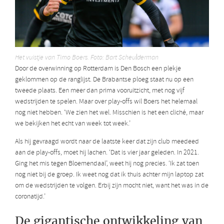
Het vuistje van Timo Boers. Foto: Bart Scheulderman
Door de overwinning op Rotterdam is Den Bosch een plekje
geklommen op de ranglijst. De Brabantse ploeg staat nu op een
tweede plaats. Een meer dan prima vooruitzicht, met nog vijf
wedstrijden te spelen. Maar over play-offs wil Boers het helemaal
nog niet hebben. ‘We zien het wel. Misschien is het een cliché, maar
we bekijken het echt van week tot week.’
Als hij gevraagd wordt naar de laatste keer dat zijn club meedeed
aan de play-offs, moet hij lachen. ‘Dat is vier jaar geleden. In 2021.
Ging het mis tegen Bloemendaal’, weet hij nog precies. ‘Ik zat toen
nog niet bij de groep. Ik weet nog dat ik thuis achter mijn laptop zat
om de wedstrijden te volgen. Erbij zijn mocht niet, want het was in de
coronatijd.’
De gigantische ontwikkeling van