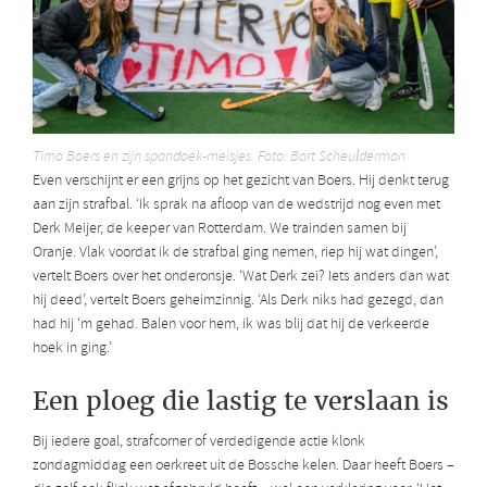
Timo Boers en zijn spandoek-meisjes. Foto: Bart Scheulderman
Even verschijnt er een grijns op het gezicht van Boers. Hij denkt terug
aan zijn strafbal. ‘Ik sprak na afloop van de wedstrijd nog even met
Derk Meijer, de keeper van Rotterdam. We trainden samen bij
Oranje. Vlak voordat ik de strafbal ging nemen, riep hij wat dingen’,
vertelt Boers over het onderonsje. ‘Wat Derk zei? Iets anders dan wat
hij deed’, vertelt Boers geheimzinnig. ‘Als Derk niks had gezegd, dan
had hij ‘m gehad. Balen voor hem, ik was blij dat hij de verkeerde
hoek in ging.’
Een ploeg die lastig te verslaan is
Bij iedere goal, strafcorner of verdedigende actie klonk
zondagmiddag een oerkreet uit de Bossche kelen. Daar heeft Boers –