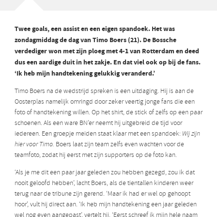
Twee goals, een assist en een eigen spandoek. Het was
zondagmiddag de dag van Timo Boers (21). De Bossche
verdediger won met zijn ploeg met
4-1 van Rotterdam en deed
dus een aardige duit in het zakje. En dat viel ook op bij de fans.
‘Ik heb mijn handtekening gelukkig veranderd.’
Timo Boers na de wedstrijd spreken is een uitdaging. Hij is aan de
Oosterplas namelijk omringd door zeker veertig jonge fans die een
foto of handtekening willen. Op het shirt, de stick of zelfs op een paar
schoenen. Als een ware BN’er neemt hij uitgebreid de tijd voor
iedereen. Een groepje meiden staat klaar met een spandoek:
Wij zijn
hier voor Timo.
Boers laat zijn team zelfs even wachten voor de
teamfoto, zodat hij eerst met zijn supporters op de foto kan.
‘Als je me dit een paar jaar geleden zou hebben gezegd, zou ik dat
nooit geloofd hebben’, lacht Boers, als de tientallen kinderen weer
terug naar de tribune zijn gerend. ‘Maar ik had er wel op gehoopt
hoor’, vult hij direct aan. ‘Ik heb mijn handtekening een jaar geleden
wel nog even aangepast’, vertelt hij. ‘Eerst schreef ik mijn hele naam