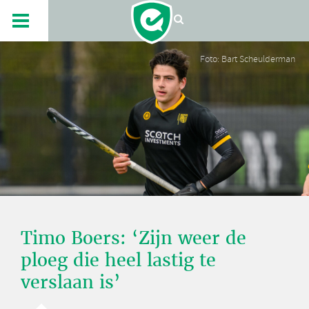
Foto: Bart Scheulderman
Timo Boers: ‘Zijn weer de
ploeg die heel lastig te
verslaan is’