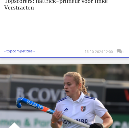
Topscorers: hattrick-primeur voor Imke
Verstraeten
- topcompetities -
16-10-2024 12:00
1