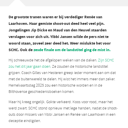
De grootste tranen waren er bij verdediger Renée van
Laarhoven. Haar gemiste shoot-out deed heel veel pijn.
Jongelingen Jip Dicke en Maud van den Heuvel staarden
verslagen voor zich uit. Yibbi Jansen wilde de pers niet te
woord staan, zoveel zeer deed het. Weer mislukte het voor
SCHC. Ook de
zesde finale om de landstitel ging de mist in.
Hij schreeuwde het de afgelopen weken van de daken.
Zijn SCHC
zou het dit jaar gaan doen
. Ze zouden de historische landstitel
grijpen. Coach Gilles van Hesteren greep ieder moment aan om dat
met de buitenwereld te delen. Hij wist het immers meer dan zeker.
Hemelvaartsdag 2025 zou een historische worden en in de
Bilthovense geschiedenisboeken komen.
Maar hij kreeg ongelijk. Gokte verkeerd. Koos voor rood, maar het
werd zwart: SCHC stond opnieuw met lege handen, nadat de shoot-
outs door missers van Yibbi Jansen en Renée van Laarhoven in een
deceptie eindigden.