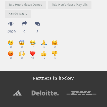
Tulp Hoofdklasse Dames
Tulp Hoofdklasse Play-offs
Xan de Waard
12929
0
3
0
0
14
3
0
0
0
41
17
3
Partners in hockey