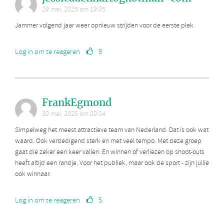
29 mei, 2025 om 19:05
Jammer volgend jaar weer opnieuw strijden voor de eerste plek
Log in om te reageren
9
FrankEgmond
30 mei, 2025 om 00:04
Simpelweg het meest attractieve team van Nederland. Dat is ook wat
waard. Ook verdedigend sterk en met veel tempo. Met deze groep
gaat die zeker een keer vallen. En winnen of verliezen op shoot-outs
heeft altijd een randje. Voor het publiek, maar ook de sport - zijn jullie
ook winnaar.
Log in om te reageren
5