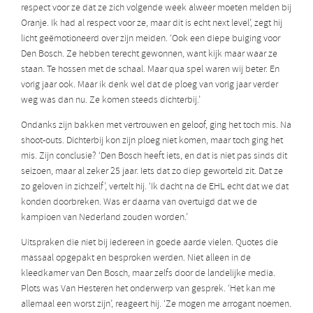
respect voor ze dat ze zich volgende week alweer moeten melden bij
Oranje. Ik had al respect voor ze, maar dit is echt next level’, zegt hij
licht geëmotioneerd over zijn meiden. ‘Ook een diepe buiging voor
Den Bosch. Ze hebben terecht gewonnen, want kijk maar waar ze
staan. Te hossen met de schaal. Maar qua spel waren wij beter. En
vorig jaar ook. Maar ik denk wel dat de ploeg van vorig jaar verder
weg was dan nu. Ze komen steeds dichterbij.’
Ondanks zijn bakken met vertrouwen en geloof, ging het toch mis. Na
shoot-outs. Dichterbij kon zijn ploeg niet komen, maar toch ging het
mis. Zijn conclusie? ‘Den Bosch heeft iets, en dat is niet pas sinds dit
seizoen, maar al zeker 25 jaar. Iets dat zo diep geworteld zit. Dat ze
zo geloven in zichzelf’, vertelt hij. ‘Ik dacht na de EHL echt dat we dat
konden doorbreken. Was er daarna van overtuigd dat we de
kampioen van Nederland zouden worden.’
Uitspraken die niet bij iedereen in goede aarde vielen. Quotes die
massaal opgepakt en besproken werden. Niet alleen in de
kleedkamer van Den Bosch, maar zelfs door de landelijke media.
Plots was Van Hesteren het onderwerp van gesprek. ‘Het kan me
allemaal een worst zijn’, reageert hij. ‘Ze mogen me arrogant noemen.