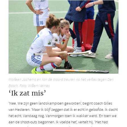
Marleen Jochems en Xan de Waard treuren na het verlies tegen Den
Bosch. Foto: Willem Vernes
‘Ik zat mis’
‘Nee. We zijn geen landskampioen geworden’, begint coach Gilles
van Hesteren. ‘Maar ik blijf zeggen dat ik er echt in geloofde. Ik dacht
het echt. Vandaag nog. Vanmorgen toen ik wakker werd. En toen we
aan de shoot-outs begonnen. Ik voelde het’, vertelt hij. ‘Het had