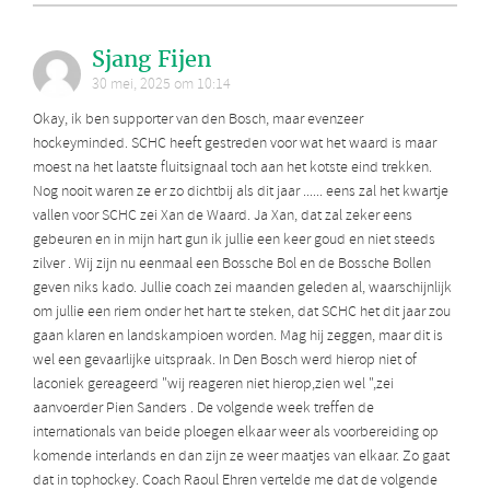
Sjang Fijen
30 mei, 2025 om 10:14
Okay, ik ben supporter van den Bosch, maar evenzeer
hockeyminded. SCHC heeft gestreden voor wat het waard is maar
moest na het laatste fluitsignaal toch aan het kotste eind trekken.
Nog nooit waren ze er zo dichtbij als dit jaar ...... eens zal het kwartje
vallen voor SCHC zei Xan de Waard. Ja Xan, dat zal zeker eens
gebeuren en in mijn hart gun ik jullie een keer goud en niet steeds
zilver . Wij zijn nu eenmaal een Bossche Bol en de Bossche Bollen
geven niks kado. Jullie coach zei maanden geleden al, waarschijnlijk
om jullie een riem onder het hart te steken, dat SCHC het dit jaar zou
gaan klaren en landskampioen worden. Mag hij zeggen, maar dit is
wel een gevaarlijke uitspraak. In Den Bosch werd hierop niet of
laconiek gereageerd "wij reageren niet hierop,zien wel ",zei
aanvoerder Pien Sanders . De volgende week treffen de
internationals van beide ploegen elkaar weer als voorbereiding op
komende interlands en dan zijn ze weer maatjes van elkaar. Zo gaat
dat in tophockey. Coach Raoul Ehren vertelde me dat de volgende