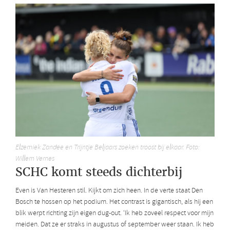
Elzemiek Zandee en Trijntje Beljaars zoeken troost bij elkaar. Foto:
Willem Vernes
SCHC komt steeds dichterbij
Even is Van Hesteren stil. Kijkt om zich heen. In de verte staat Den
Bosch te hossen op het podium. Het contrast is gigantisch, als hij een
blik werpt richting zijn eigen dug-out. ‘Ik heb zoveel respect voor mijn
meiden. Dat ze er straks in augustus of september weer staan. Ik heb