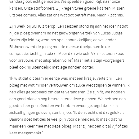
vandaag ook echt gemoeten. We speelden goed. Kijk naar onze
kansen. Onze strafcorners. Zij kregen twee groene kaarten. Missen
uitspeelcorners. Alles zat ons wat dat betreft mee. Maar ik zat mis.’
Zijn werk bij SCHC zit erop. Eén seizoen stond hij aan het roer, nadat
hij de ploeg overnam na het gedwongen vertrek van Lucas Judge.
Onder zijn leiding werd het spel aantrekkelijker, aanvallender –
Bilthoven werd de ploeg met de meeste doelpunten in de
competitie: tachtig in totaal. Meer dan wie ook. Van Hesteren koos
voor bravoure, met uitspraken vol lef. Maar net als zijn voorgangers
bleef ook hij uiteindelijk met lege handen achter.
‘Ik wist dat dit team er eentje was met een krasje’, vertelt hij. ‘Een
ploeg met wat minder vertrouwen om zulke wedstrijden te winnen. Ik
heb alles geprobeerd om dat te veranderen. Ze zijn fit, we hadden
een goed plan en nog betere alternatieve plannen. We hebben een
goede sfeer gecreëerd en we hebben ervoor gezorgd dat ze in
zichzelf gingen geloven’, somt hij op. ‘Ik denk echt dat dat gelukt is.
Daarom doet het des te veel pijn voor de meiden. Ik maak dat nu
maar een keer mee met deze ploeg. Maar zij hebben dit al vijf of zes
keer meegemaakt.’