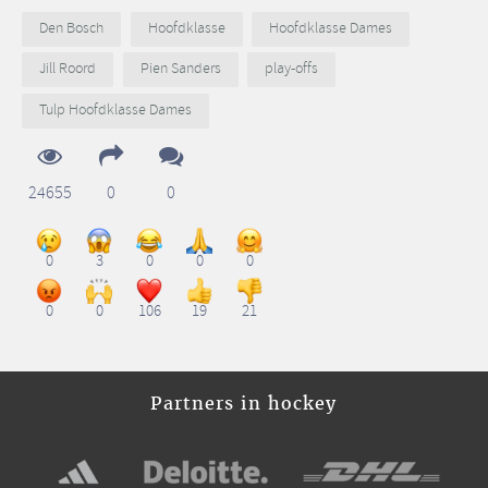
Den Bosch
Hoofdklasse
Hoofdklasse Dames
Jill Roord
Pien Sanders
play-offs
Tulp Hoofdklasse Dames
24655
0
0
0
3
0
0
0
0
0
106
19
21
Partners in hockey