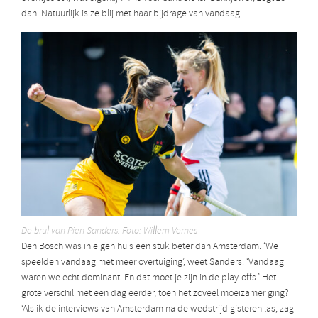
dan.
Natuurlijk is ze blij met haar bijdrage van vandaag.
De brul van Pien Sanders. Foto: Willem Vernes
Den Bosch was in eigen huis een stuk beter dan Amsterdam. ‘We
speelden vandaag met meer overtuiging’, weet Sanders. ‘Vandaag
waren we echt dominant. En dat moet je zijn in de play-offs.’ Het
grote verschil met een dag eerder, toen het zoveel moeizamer ging?
‘Als ik de interviews van Amsterdam na de wedstrijd gisteren las, zag