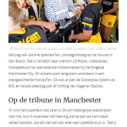
Jill Roord, samen met de ouders van Pien Sanders. Foto: Willem Vernes
Dat zag ook die ene speciale fan, zondagmiddag op de tribune in
Den Bosch. Dat is namelijk haar vriendin Jill Roord. Voetbalster,
Oranjeleeuwin en aanvallende middenvelder bij het Engelse
Manchester City. En ondertussen langzaam veranderd in een
doorgewinterde hockeyfan. Ze was al aan de Oosterplas tijdens de
EHL en reisde zaterdag ook af richting het Wagener Stadion.
Op de tribune in Manchester
‘Ik vind het superleuk dat ze er is. Dit zijn belangrijke wedstrijden
voor me, dus ik waardeer het heel erg dat ze aan de kant staat’,
vertelt Sanders, die als het kan ook even een
voetbalvrouw
is. ‘Dat is