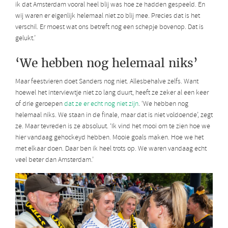
ik dat Amsterdam vooral heel blij was hoe ze hadden gespeeld. En
wij waren er eigenlijk helemaal niet zo blij mee. Precies dat is het
verschil. Er moest wat ons betreft nog een schepje bovenop. Dat is
gelukt.’
‘We hebben nog helemaal niks’
Maar feestvieren doet Sanders nog niet. Allesbehalve zelfs. Want
hoewel het interviewtje niet zo lang duurt, heeft ze zeker al een keer
of drie geroepen
dat ze er echt nog niet zijn
. ‘We hebben nog
helemaal niks. We staan in de finale, maar dat is niet voldoende’, zegt
ze. Maar tevreden is ze absoluut. ‘Ik vind het mooi om te zien hoe we
hier vandaag gehockeyd hebben. Mooie goals maken. Hoe we het
met elkaar doen. Daar ben ik heel trots op. We waren vandaag echt
veel beter dan Amsterdam.’