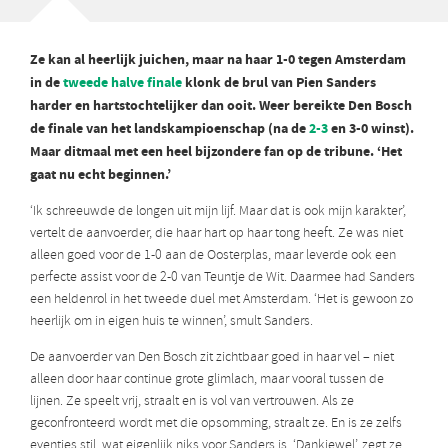
Ze kan al heerlijk juichen, maar na haar 1-0 tegen Amsterdam
in de
tweede halve finale
klonk de brul van Pien Sanders
harder en hartstochtelijker dan ooit. Weer bereikte Den Bosch
de finale van het landskampioenschap (na de
2-3
en 3-0 winst).
Maar ditmaal met een heel bijzondere fan op de tribune. ‘Het
gaat nu echt beginnen.’
‘Ik schreeuwde de longen uit mijn lijf. Maar dat is ook mijn karakter’,
vertelt de aanvoerder, die haar hart op haar tong heeft. Ze was niet
alleen goed voor de 1-0 aan de Oosterplas, maar leverde ook een
perfecte assist voor de 2-0 van Teuntje de Wit. Daarmee had Sanders
een heldenrol in het tweede duel met Amsterdam. ‘Het is gewoon zo
heerlijk om in eigen huis te winnen’, smult Sanders.
De aanvoerder van Den Bosch zit zichtbaar goed in haar vel – niet
alleen door haar continue grote glimlach, maar vooral tussen de
lijnen. Ze speelt vrij, straalt en is vol van vertrouwen. Als ze
geconfronteerd wordt met die opsomming, straalt ze. En is ze zelfs
eventjes stil, wat eigenlijk niks voor Sanders is. ‘Dankjewel’, zegt ze