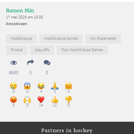
Ramon Min
17 mei 2025 om 18:00
Amstelveen
Hoofdklasse
Hoofdklasse Dames
Kiki Rozemeijer
Pinoké
play-offs
Tulp Hoofdklasse Dames
6680
0
0
0
0
4
0
0
0
0
14
11
0
Partners in hockey