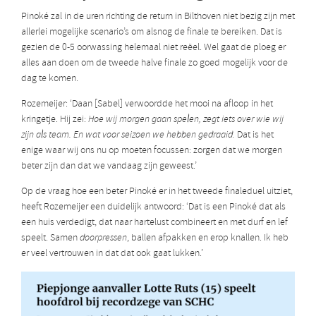
Pinoké zal in de uren richting de return in Bilthoven niet bezig zijn met
allerlei mogelijke scenario’s om alsnog de finale te bereiken. Dat is
gezien de 0-5 oorwassing helemaal niet reëel. Wel gaat de ploeg er
alles aan doen om de tweede halve finale zo goed mogelijk voor de
dag te komen.
Rozemeijer: ‘Daan [Sabel] verwoordde het mooi na afloop in het
kringetje. Hij zei:
Hoe wij morgen gaan spelen, zegt iets over wie wij
zijn als team. En wat voor seizoen we hebben gedraaid.
Dat is het
enige waar wij ons nu op moeten focussen: zorgen dat we morgen
beter zijn dan dat we vandaag zijn geweest.’
Op de vraag hoe een beter Pinoké er in het tweede finaleduel uitziet,
heeft Rozemeijer een duidelijk antwoord: ‘Dat is een Pinoké dat als
een huis verdedigt, dat naar hartelust combineert en met durf en lef
speelt. Samen
doorpressen
, ballen afpakken en erop knallen. Ik heb
er veel vertrouwen in dat dat ook gaat lukken.’