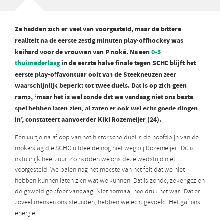
Ze hadden zich er veel van voorgesteld, maar de bittere
realiteit na de eerste zestig minuten play-offhockey was
keihard voor de vrouwen van Pinoké. Na een
0-5
thuisnederlaag
in de eerste halve finale tegen SCHC blijft het
eerste play-offavontuur ooit van de Steekneuzen zeer
waarschijnlijk beperkt tot twee duels. Dat is op zich geen
ramp, ‘maar het is wel zonde dat we vandaag niet ons beste
spel hebben laten zien, al zaten er ook wel echt goede dingen
in’, constateert aanvoerder Kiki Rozemeijer (24).
Een uurtje na afloop van het historische duel is de hoofdpijn van de
mokerslag die SCHC uitdeelde nog niet weg bij Rozemeijer. ‘Dit is
natuurlijk heel zuur. Zo hadden we ons deze wedstrijd niet
voorgesteld. We balen nog het meeste van het feit dat we niet
hebben kunnen laten zien wat we kunnen. Dat is zonde, zeker gezien
de geweldige sfeer vandaag. Niet normaal hoe druk het was. Dat er
zoveel mensen ons steunden, hebben we echt gevoeld. Het gaf ons
energie.’