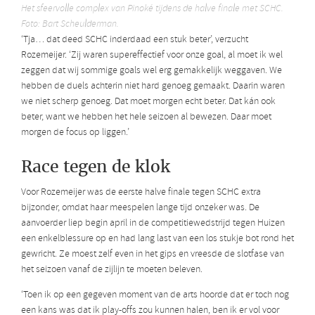
Het sfeervolle complex van Pinoké tijdens de halve finale met SCHC.
Foto: Bart Scheulderman.
‘Tja… dat deed SCHC inderdaad een stuk beter’, verzucht
Rozemeijer. ‘Zij waren supereffectief voor onze goal, al moet ik wel
zeggen dat wij sommige goals wel erg gemakkelijk weggaven. We
hebben de duels achterin niet hard genoeg gemaakt. Daarin waren
we niet scherp genoeg. Dat moet morgen echt beter. Dat kán ook
beter, want we hebben het hele seizoen al bewezen. Daar moet
morgen de focus op liggen.’
Race tegen de klok
Voor Rozemeijer was de eerste halve finale tegen SCHC extra
bijzonder, omdat haar meespelen lange tijd onzeker was. De
aanvoerder liep begin april in de competitiewedstrijd tegen Huizen
een enkelblessure op en had lang last van een los stukje bot rond het
gewricht. Ze moest zelf even in het gips en vreesde de slotfase van
het seizoen vanaf de zijlijn te moeten beleven.
‘Toen ik op een gegeven moment van de arts hoorde dat er toch nog
een kans was dat ik play-offs zou kunnen halen, ben ik er vol voor