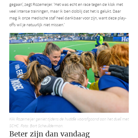
gegaan’, zegt Rozemeijer. ‘Het was echt en race tegen de klok met
veel intense trainingen, maar ik ben dolblij dat het is gelukt. Daar
mag ik onze medische staf heel dankbaar voor zijn, want deze play-
offs wil je natuurlijk niet missen.’
Kiki Rozemeijer geniet tijdens de huddle voorafgaand aan het duel met
SCHC. Foto: Bart Scheulderman.
Beter zijn dan vandaag