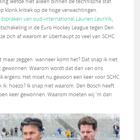
ing leefde niet alleen binnen de technische staf.
ep klonk kritiek op de hoge verwachtingen.
itspraken van oud-international Laurien Leurink
,
uitschakeling in de Euro Hockey League tegen Den
ze zich af waarom er überhaupt zo veel van SCHC
ft maar zeggen: wanneer komt het? Dat snap ik niet.
t gewonnen. Waarom wordt dat dan van ons
 ik ergens: Het moet nu gewoon een keer voor SCHC
ik: hoezo? Ik snap niet waarom. Den Bosch heeft
iljoen keer gewonnen. Waarom moeten wij ‘m dan