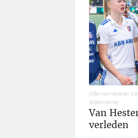
Gilles van Hesteren is 
Willem Vernes
Van Hester
verleden