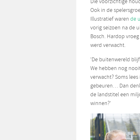
Die voorzichtige houd
Ook in de spelersgro
Illustratief waren
de u
vorig seizoen na de 
Bosch. Hardop vroeg 
werd verwacht.
‘De buitenwereld blij
We hebben nog nooi
verwacht? Soms lees
gebeuren… Dan denk 
de landstitel een m
winnen?’