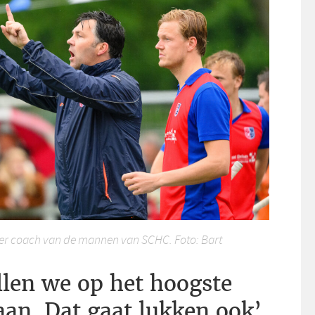
er coach van de mannen van SCHC. Foto: Bart
llen we op het hoogste
aan. Dat gaat lukken ook’