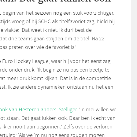
t begin van het seizoen nog een stuk voorzichtiger.
jds vroeg of hij SCHC als titelfavoriet zag, hield hij
e vlakte: ‘Dat weet ik niet. Ik durf best de
dat drie teams gaan strijden om de titel. Na 22
as praten over wie de favoriet is.’
 Euro Hockey League, waar hij voor het eerst zag
rde onder druk. ‘Ik begin ze nu pas een beetje te
wat meer druk komt kijken. Dat is in de competitie
est. Ik zie andere dynamieken ontstaan nu het een
nk Van Hesteren anders. Stelliger.
‘In mei willen we
t staan. Dat gaat lukken ook. Daar ben ik echt van
 ik er nooit aan begonnen.’ Zelfs over de verloren
overtuigd: ‘Als we ‘m nu nog eens zouden mogen