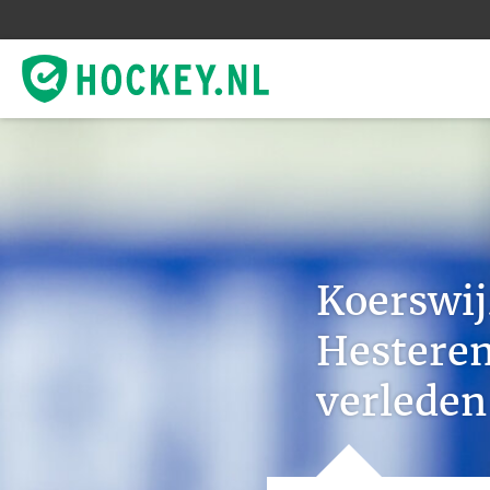
Koerswij
Hesteren
verleden