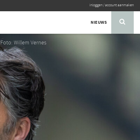
inloggen
/
account aanmaken
NIEUWS
Foto: Willem Vernes