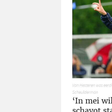
Van Hesteren was eerd
Scheulderman
‘In mei wi
schavot st